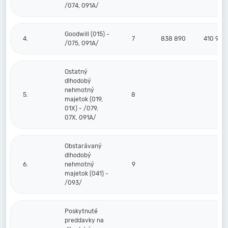
/074, 091A/
Goodwill (015) -
4.
7
838 890
410 976
/075, 091A/
Ostatný
dlhodobý
nehmotný
5.
8
majetok (019,
01X) - /079,
07X, 091A/
Obstarávaný
dlhodobý
6.
nehmotný
9
majetok (041) -
/093/
Poskytnuté
preddavky na