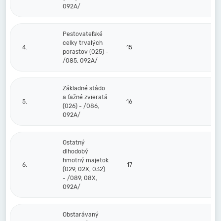
092A/
Pestovateľské
celky trvalých
4.
15
porastov (025) -
/085, 092A/
Základné stádo
a ťažné zvieratá
5.
16
(026) - /086,
092A/
Ostatný
dlhodobý
hmotný majetok
6.
17
(029, 02X, 032)
- /089, 08X,
092A/
Obstarávaný