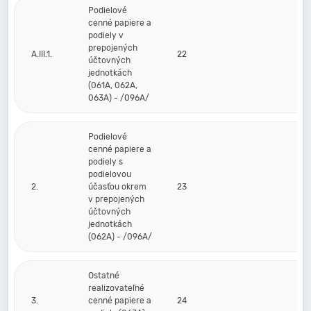
Podielové
cenné papiere a
podiely v
prepojených
A.III.1.
22
účtovných
jednotkách
(061A, 062A,
063A) - /096A/
Podielové
cenné papiere a
podiely s
podielovou
2.
účasťou okrem
23
v prepojených
účtovných
jednotkách
(062A) - /096A/
Ostatné
realizovateľné
3.
cenné papiere a
24