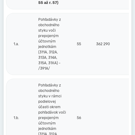
55 až r. 57)
Pohľadávky z
obchodného
styku voči
prepojeným
účtovným
1.a.
55
362 290
jednotkám
(311A, 312A,
313A, 314A,
315A, 31XA) -
/391A/
Pohľadávky z
obchodného
styku v rámci
podielovej
účasti okrem
pohľadávok voči
1.b.
prepojeným
56
účtovným
jednotkám
(311A, 312A,