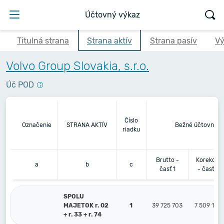
Účtovný výkaz
Titulná strana
Strana aktív
Strana pasív
Vý
Volvo Group Slovakia, s.r.o.
Úč POD
Číslo
Označenie
STRANA AKTÍV
Bežné účtovné o
riadku
Brutto -
Korekcia
a
b
c
časť 1
- časť 2
SPOLU
MAJETOK r. 02
1
39 725 703
7 509 106
+ r. 33 + r. 74