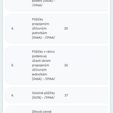
podiely (063A) -
/096A/
Pôžičky
prepojeným
4.
účtovným
25
jednotkám
(066A) - /096A/
Pôžičky v rámci
podielovej
účasti okrem
5.
prepojeným
26
účtovným
jednotkám
(066A) - /096A/
Ostatné pôžičky
6.
27
(067A) - /096A/
Dlhové cenné