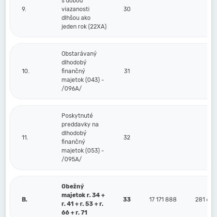
s dobou
9.
viazanosti
30
dlhšou ako
jeden rok (22XA)
Obstarávaný
dlhodobý
10.
finančný
31
majetok (043) -
/096A/
Poskytnuté
preddavky na
dlhodobý
11.
32
finančný
majetok (053) -
/095A/
Obežný
majetok r. 34 +
B.
33
17 171 888
281 611
r. 41 + r. 53 + r.
66 + r. 71