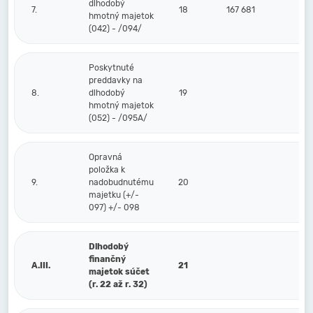
dlhodobý
7.
18
167 681
hmotný majetok
(042) - /094/
Poskytnuté
preddavky na
8.
dlhodobý
19
hmotný majetok
(052) - /095A/
Opravná
položka k
9.
nadobudnutému
20
majetku (+/-
097) +/- 098
Dlhodobý
finančný
A.III.
21
majetok súčet
(r. 22 až r. 32)