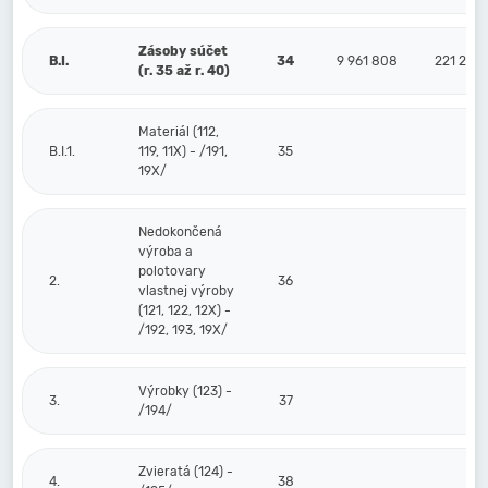
Zásoby súčet
B.I.
34
9 961 808
221 228
(r. 35 až r. 40)
Materiál (112,
B.I.1.
119, 11X) - /191,
35
19X/
Nedokončená
výroba a
polotovary
2.
36
vlastnej výroby
(121, 122, 12X) -
/192, 193, 19X/
Výrobky (123) -
3.
37
/194/
Zvieratá (124) -
4.
38