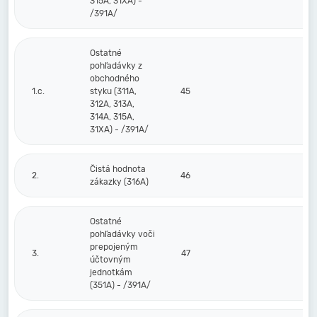
315A, 31XA) -
/391A/
Ostatné
pohľadávky z
obchodného
1.c.
styku (311A,
45
312A, 313A,
314A, 315A,
31XA) - /391A/
Čistá hodnota
2.
46
zákazky (316A)
Ostatné
pohľadávky voči
prepojeným
3.
47
účtovným
jednotkám
(351A) - /391A/