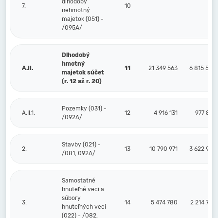
dlhodobý
7.
10
nehmotný
majetok (051) -
/095A/
Dlhodobý
hmotný
A.II.
11
21 349 563
6 815 524
majetok súčet
(r. 12 až r. 20)
Pozemky (031) -
A.II.1.
12
4 916 131
977 819
/092A/
Stavby (021) -
2.
13
10 790 971
3 622 910
/081, 092A/
Samostatné
hnuteľné veci a
súbory
3.
14
5 474 780
2 214 795
hnuteľných vecí
(022) - /082,