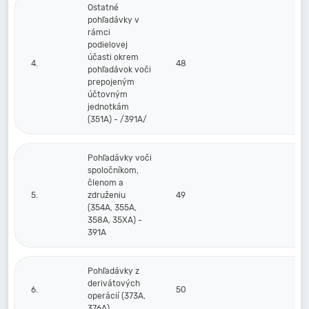
Ostatné
pohľadávky v
rámci
podielovej
účasti okrem
4.
48
pohľadávok voči
prepojeným
účtovným
jednotkám
(351A) - /391A/
Pohľadávky voči
spoločníkom,
členom a
5.
združeniu
49
(354A, 355A,
358A, 35XA) -
391A
Pohľadávky z
derivátových
6.
50
operácií (373A,
376A)