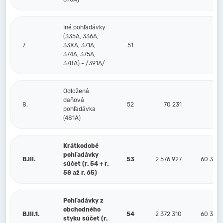
Iné pohľadávky
(335A, 336A,
7.
33XA, 371A,
51
374A, 375A,
378A) - /391A/
Odložená
daňová
8.
52
70 231
pohľadávka
(481A)
Krátkodobé
pohľadávky
B.III.
53
2 576 927
60 383
súčet (r. 54 + r.
58 až r. 65)
Pohľadávky z
obchodného
B.III.1.
54
2 372 310
60 383
styku súčet (r.