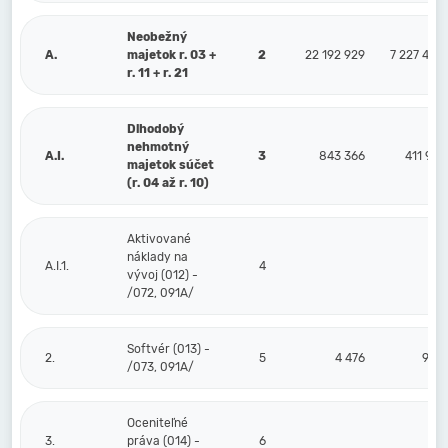
Neobežný
A.
majetok r. 03 +
2
22 192 929
7 227 495
r. 11 + r. 21
Dlhodobý
nehmotný
A.I.
3
843 366
411 971
majetok súčet
(r. 04 až r. 10)
Aktivované
náklady na
A.I.1.
4
vývoj (012) -
/072, 091A/
Softvér (013) -
2.
5
4 476
995
/073, 091A/
Oceniteľné
3.
práva (014) -
6