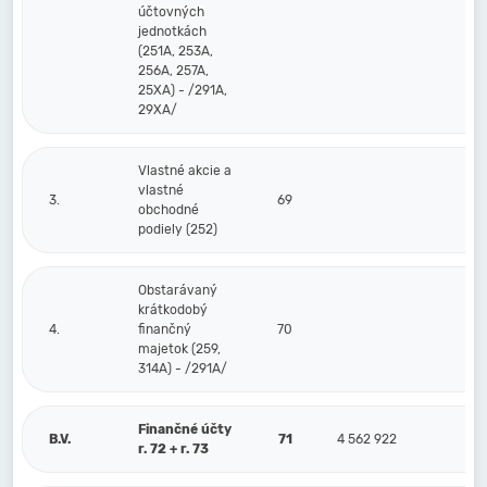
účtovných
jednotkách
(251A, 253A,
256A, 257A,
25XA) - /291A,
29XA/
Vlastné akcie a
vlastné
3.
69
obchodné
podiely (252)
Obstarávaný
krátkodobý
4.
finančný
70
majetok (259,
314A) - /291A/
Finančné účty
B.V.
71
4 562 922
r. 72 + r. 73