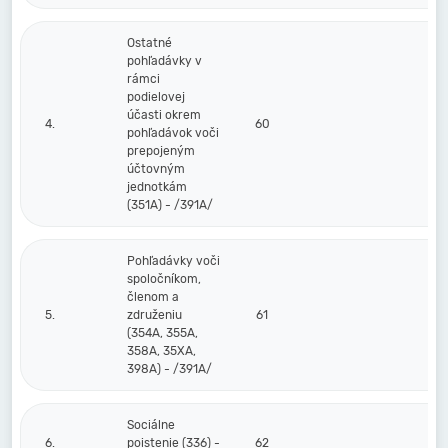
Ostatné
pohľadávky v
rámci
podielovej
účasti okrem
4.
60
pohľadávok voči
prepojeným
účtovným
jednotkám
(351A) - /391A/
Pohľadávky voči
spoločníkom,
členom a
5.
združeniu
61
(354A, 355A,
358A, 35XA,
398A) - /391A/
Sociálne
6.
poistenie (336) -
62