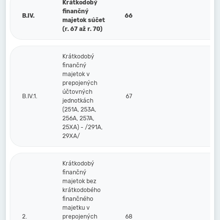
Krátkodobý
finančný
B.IV.
66
majetok súčet
(r. 67 až r. 70)
Krátkodobý
finančný
majetok v
prepojených
účtovných
B.IV.1.
67
jednotkách
(251A, 253A,
256A, 257A,
25XA) - /291A,
29XA/
Krátkodobý
finančný
majetok bez
krátkodobého
finančného
majetku v
2.
prepojených
68