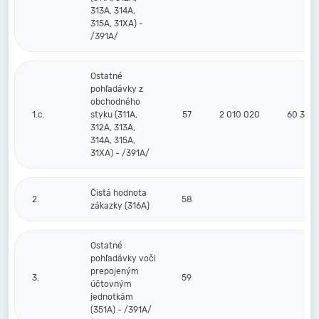
313A, 314A,
315A, 31XA) -
/391A/
Ostatné
pohľadávky z
obchodného
1.c.
styku (311A,
57
2 010 020
60 383
312A, 313A,
314A, 315A,
31XA) - /391A/
Čistá hodnota
2.
58
zákazky (316A)
Ostatné
pohľadávky voči
prepojeným
3.
59
účtovným
jednotkám
(351A) - /391A/