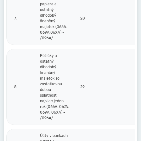
papiere a
ostatný
dlhodobý
7.
28
finančný
majetok (065A,
069A,06XA) -
/096A/
Pôžičky a
ostatný
dlhodobý
finančný
majetok so
zostatkovou
8.
29
dobou
splatnosti
najviac jeden
rok (066A, 067A,
069A, 06XA) -
/096A/
Účty v bankách