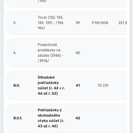
/195/
Tovar (132, 133,
5.
13X, 139) - /196,
39
9 961 808
221 228
19X/
Poskytnuté
preddavky na
6.
40
zásoby (314A) -
/391A/
Dlhodobé
pohľadávky
B.II.
41
70 231
súčet (r. 42 + r.
46 až r. 52)
Pohľadávky z
obchodného
B.II.1.
42
styku súčet (r.
43 až r. 45)