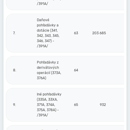
/391A/
Daňové
pohľadávky a
dotácie (341,
7.
63
203 685
342, 343, 345,
346, 347) -
/391A/
Pohľadávky z
derivátových
8.
64
operácií (373A,
376A)
Iné pohľadávky
(335A, 33XA,
9.
371A, 374A,
65
932
375A, 378A) -
/391A/