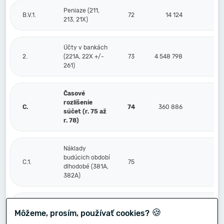
Peniaze (211,
B.V.1.
72
14 124
213, 21X)
Účty v bankách
2.
(221A, 22X +/-
73
4 548 798
261)
Časové
rozlíšenie
C.
74
360 886
súčet (r. 75 až
r. 78)
Náklady
budúcich období
C.1.
75
dlhodobé (381A,
382A)
Náklady
🍪
Môžeme, prosím, používať cookies?
budúcich období
2.
76
184 991
krátkodobé