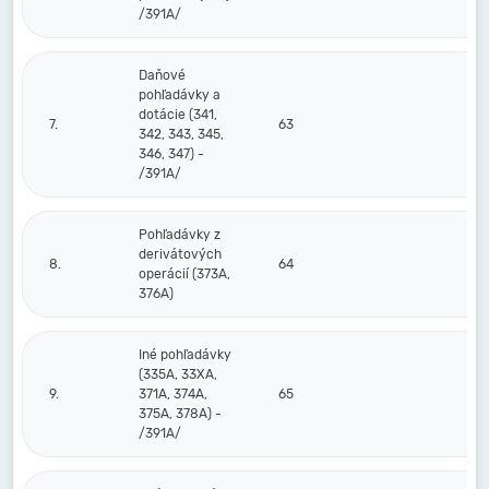
/391A/
Daňové
pohľadávky a
dotácie (341,
7.
63
342, 343, 345,
346, 347) -
/391A/
Pohľadávky z
derivátových
8.
64
operácií (373A,
376A)
Iné pohľadávky
(335A, 33XA,
9.
371A, 374A,
65
375A, 378A) -
/391A/