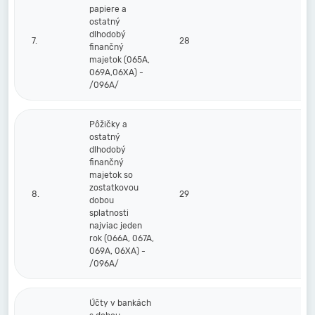
papiere a
ostatný
dlhodobý
7.
28
finančný
majetok (065A,
069A,06XA) -
/096A/
Pôžičky a
ostatný
dlhodobý
finančný
majetok so
zostatkovou
8.
29
dobou
splatnosti
najviac jeden
rok (066A, 067A,
069A, 06XA) -
/096A/
Účty v bankách