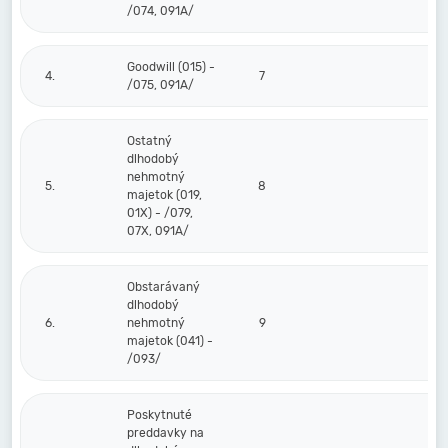
/074, 091A/
Goodwill (015) -
4.
7
/075, 091A/
Ostatný
dlhodobý
nehmotný
5.
8
majetok (019,
01X) - /079,
07X, 091A/
Obstarávaný
dlhodobý
6.
nehmotný
9
majetok (041) -
/093/
Poskytnuté
preddavky na