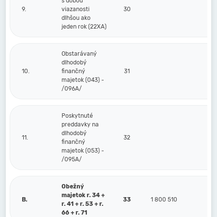
s dobou
9.
viazanosti
30
dlhšou ako
jeden rok (22XA)
Obstarávaný
dlhodobý
10.
finančný
31
majetok (043) -
/096A/
Poskytnuté
preddavky na
dlhodobý
11.
32
finančný
majetok (053) -
/095A/
Obežný
majetok r. 34 +
B.
33
1 800 510
r. 41 + r. 53 + r.
66 + r. 71