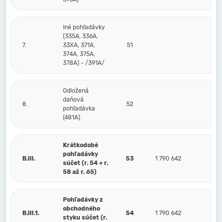
Iné pohľadávky
(335A, 336A,
7.
33XA, 371A,
51
374A, 375A,
378A) - /391A/
Odložená
daňová
8.
52
pohľadávka
(481A)
Krátkodobé
pohľadávky
B.III.
53
1 790 642
súčet (r. 54 + r.
58 až r. 65)
Pohľadávky z
obchodného
B.III.1.
54
1 790 642
styku súčet (r.