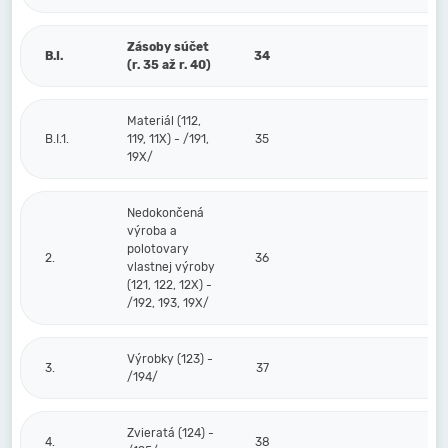
Zásoby súčet
B.I.
34
(r. 35 až r. 40)
Materiál (112,
B.I.1.
119, 11X) - /191,
35
19X/
Nedokončená
výroba a
polotovary
2.
36
vlastnej výroby
(121, 122, 12X) -
/192, 193, 19X/
Výrobky (123) -
3.
37
/194/
Zvieratá (124) -
4.
38