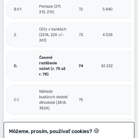
Peniaze (211,
B.V.1.
72
5 840
213, 21X)
Účty v bankách
2.
(221A, 22X +/-
73
4 028
261)
Časové
rozlíšenie
C.
74
42 232
súčet (r. 75 až
r. 78)
Náklady
budúcich období
C.1.
75
dlhodobé (381A,
382A)
Náklady
🍪
Môžeme, prosím, používať cookies?
budúcich období
2.
76
6 233
krátkodobé