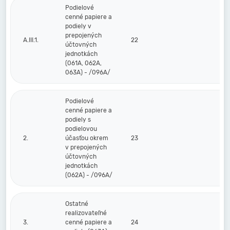
Podielové
cenné papiere a
podiely v
prepojených
A.III.1.
22
účtovných
jednotkách
(061A, 062A,
063A) - /096A/
Podielové
cenné papiere a
podiely s
podielovou
2.
účasťou okrem
23
v prepojených
účtovných
jednotkách
(062A) - /096A/
Ostatné
realizovateľné
3.
cenné papiere a
24