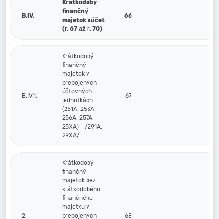
Krátkodobý
finančný
B.IV.
66
majetok súčet
(r. 67 až r. 70)
Krátkodobý
finančný
majetok v
prepojených
účtovných
B.IV.1.
67
jednotkách
(251A, 253A,
256A, 257A,
25XA) - /291A,
29XA/
Krátkodobý
finančný
majetok bez
krátkodobého
finančného
majetku v
2.
prepojených
68