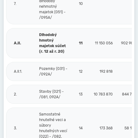
dlhodobý
7.
10
nehmotný
majetok (051) -
/095A/
Dlhodobý
hmotný
A.II.
11
11 150 056
902 909
majetok súčet
(r. 12 až r. 20)
Pozemky (031) -
A.II.1.
12
192 818
/092A/
Stavby (021) -
2.
13
10 783 870
844 737
/081, 092A/
Samostatné
hnuteľné veci a
súbory
3.
14
173 368
58 172
hnuteľných vecí
(022) - /082,