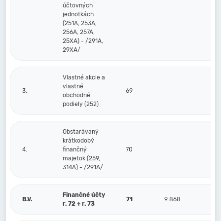
účtovných
jednotkách
(251A, 253A,
256A, 257A,
25XA) - /291A,
29XA/
Vlastné akcie a
vlastné
3.
69
obchodné
podiely (252)
Obstarávaný
krátkodobý
4.
finančný
70
majetok (259,
314A) - /291A/
Finančné účty
B.V.
71
9 868
r. 72 + r. 73