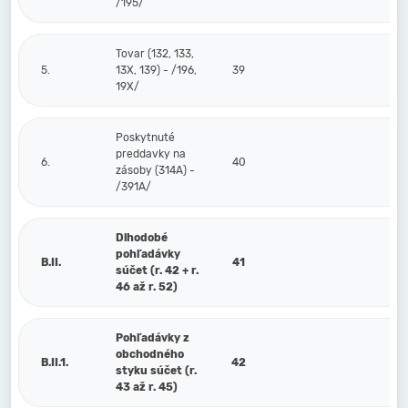
/195/
Tovar (132, 133,
5.
13X, 139) - /196,
39
19X/
Poskytnuté
preddavky na
6.
40
zásoby (314A) -
/391A/
Dlhodobé
pohľadávky
B.II.
41
súčet (r. 42 + r.
46 až r. 52)
Pohľadávky z
obchodného
B.II.1.
42
styku súčet (r.
43 až r. 45)