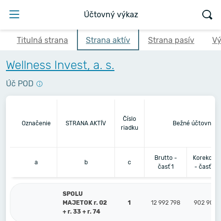
Účtovný výkaz
Titulná strana
Strana aktív
Strana pasív
Vý
Wellness Invest, a. s.
Úč POD
Číslo
Označenie
STRANA AKTÍV
Bežné účtovné o
riadku
Brutto -
Korekcia
a
b
c
časť 1
- časť 2
SPOLU
MAJETOK r. 02
1
12 992 798
902 909
+ r. 33 + r. 74