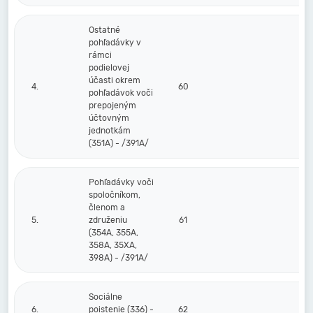
Ostatné
pohľadávky v
rámci
podielovej
účasti okrem
4.
60
pohľadávok voči
prepojeným
účtovným
jednotkám
(351A) - /391A/
Pohľadávky voči
spoločníkom,
členom a
5.
združeniu
61
(354A, 355A,
358A, 35XA,
398A) - /391A/
Sociálne
6.
poistenie (336) -
62