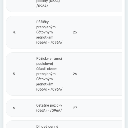
podiely (063A) -
/096A/
Pôžičky
prepojeným
4.
účtovným
25
jednotkám
(066A) - /096A/
Pôžičky v rámci
podielovej
účasti okrem
5.
prepojeným
26
účtovným
jednotkám
(066A) - /096A/
Ostatné pôžičky
6.
27
(067A) - /096A/
Dlhové cenné