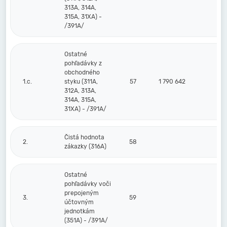
313A, 314A,
315A, 31XA) -
/391A/
Ostatné
pohľadávky z
obchodného
1.c.
styku (311A,
57
1 790 642
312A, 313A,
314A, 315A,
31XA) - /391A/
Čistá hodnota
2.
58
zákazky (316A)
Ostatné
pohľadávky voči
prepojeným
3.
59
účtovným
jednotkám
(351A) - /391A/