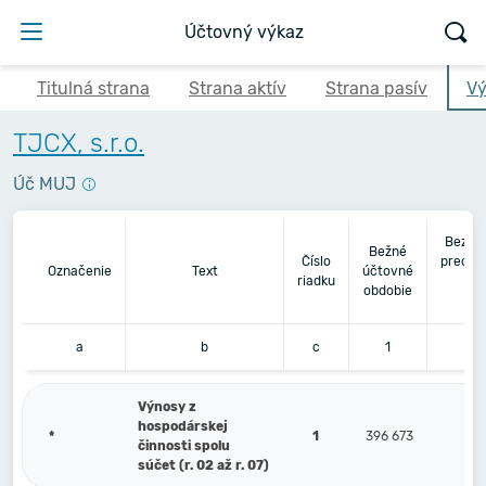
Účtovný výkaz
Titulná strana
Strana aktív
Strana pasív
Vý
TJCX, s.r.o.
Úč MUJ
Bezpr
Bežné
Číslo
predch
Označenie
Text
účtovné
riadku
úč
obdobie
ob
a
b
c
1
Výnosy z
hospodárskej
*
1
396 673
činnosti spolu
súčet (r. 02 až r. 07)