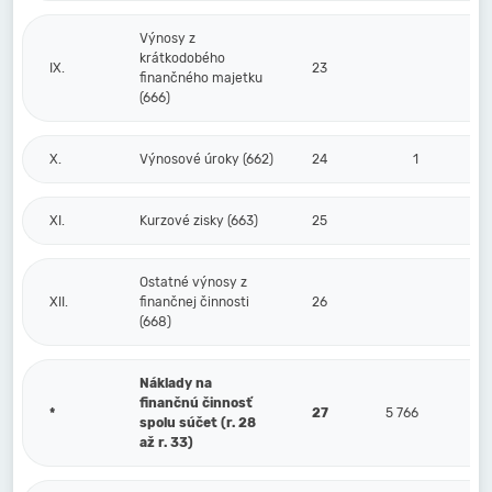
Výnosy z
krátkodobého
IX.
23
finančného majetku
(666)
X.
Výnosové úroky (662)
24
1
XI.
Kurzové zisky (663)
25
Ostatné výnosy z
XII.
finančnej činnosti
26
(668)
Náklady na
finančnú činnosť
*
27
5 766
spolu súčet (r. 28
až r. 33)