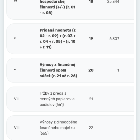
**
hospodárskej
18
25 344
činnosti (+/-) (r. 01
- r. 08)
Pridaná hodnota (r.
02 - r. 09) + (r. 03 +
*
19
-6 307
r. 04 + r. 05) - (r. 10
+ r. 11)
Výnosy z finančnej
*
činnosti spolu
20
1
súčet (r. 21 až r. 26)
Tržby z predaja
VII.
cenných papierov a
21
podielov (661)
Výnosy z dlhodobého
VIII.
finančného majetku
22
(665)