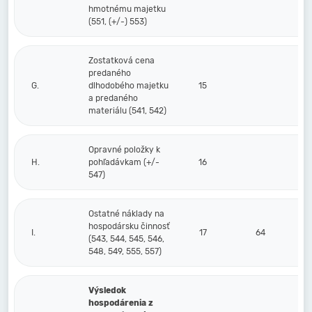
hmotnému majetku
(551, (+/-) 553)
Zostatková cena
predaného
G.
dlhodobého majetku
15
a predaného
materiálu (541, 542)
Opravné položky k
H.
pohľadávkam (+/-
16
547)
Ostatné náklady na
hospodársku činnosť
I.
17
64
(543, 544, 545, 546,
548, 549, 555, 557)
Výsledok
hospodárenia z