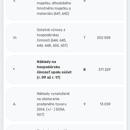
V.
6
majetku, dlhodobého
hmotného majetku a
materiálu (641, 642)
Ostatné výnosy z
hospodárskej
VI.
7
202 558
činnosti (644, 645,
646, 648, 655, 657)
Náklady na
hospodársku
*
8
371 329
činnosť spolu súčet
(r. 09 až r. 17)
Náklady vynaložené
na obstaranie
A.
predaného tovaru
9
13 059
(504, (+/- ) 505A,
507)