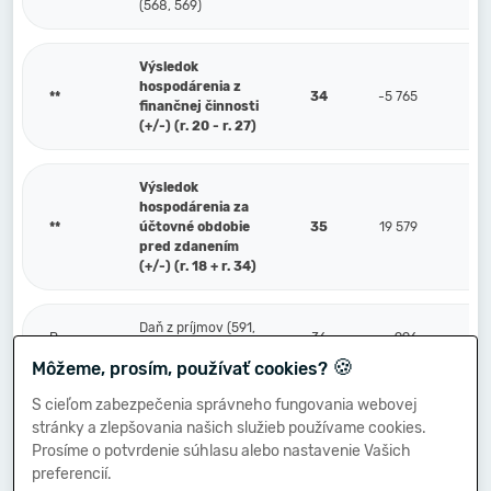
(568, 569)
Výsledok
hospodárenia z
**
34
-5 765
finančnej činnosti
(+/-) (r. 20 - r. 27)
Výsledok
hospodárenia za
**
účtovné obdobie
35
19 579
pred zdanením
(+/-) (r. 18 + r. 34)
Daň z príjmov (591,
P.
36
996
595)
🍪
Môžeme, prosím, používať cookies?
S cieľom zabezpečenia správneho fungovania webovej
Prevod podielov na
stránky a zlepšovania našich služieb používame cookies.
výsledku
Q.
hospodárenia
37
Prosíme o potvrdenie súhlasu alebo nastavenie Vašich
spoločníkom (+/-)
preferencií.
(596)