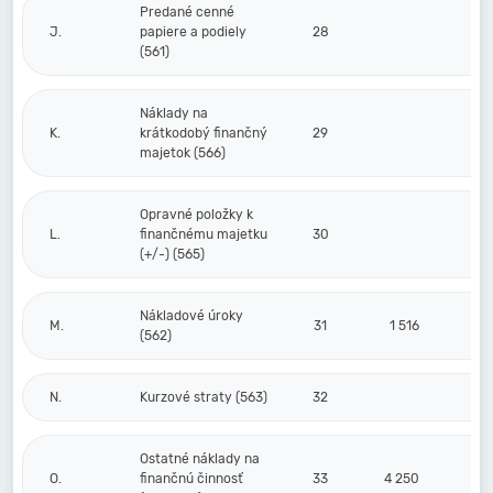
Predané cenné
J.
papiere a podiely
28
(561)
Náklady na
K.
krátkodobý finančný
29
majetok (566)
Opravné položky k
L.
finančnému majetku
30
(+/-) (565)
Nákladové úroky
M.
31
1 516
(562)
N.
Kurzové straty (563)
32
Ostatné náklady na
O.
finančnú činnosť
33
4 250