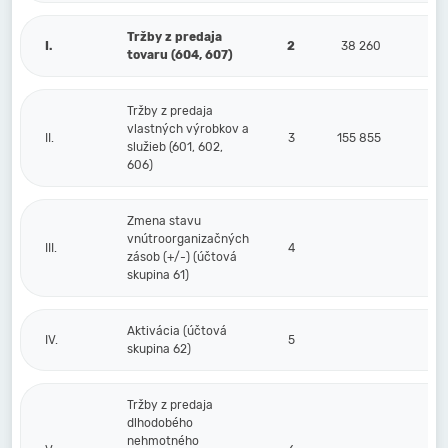
Tržby z predaja
I.
2
38 260
tovaru (604, 607)
Tržby z predaja
vlastných výrobkov a
II.
3
155 855
služieb (601, 602,
606)
Zmena stavu
vnútroorganizačných
III.
4
zásob (+/-) (účtová
skupina 61)
Aktivácia (účtová
IV.
5
skupina 62)
Tržby z predaja
dlhodobého
nehmotného