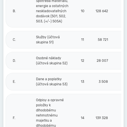
Spotreba materiálu,
energie a ostatných
B.
neskladovateľných
10
128 642
dodávok (501, 502,
503, (+/-) 505A)
Služby (účtová
C.
11
58 721
skupina 51)
Osobné náklady
D.
12
28 007
(účtová skupina 52)
Dane a poplatky
E.
13
3 508
(účtová skupina 53)
Odpisy a opravné
položky k
dlhodobému
nehmotnému
F.
14
139 328
majetku a
dlhodobému