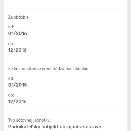
Za obdobie
od:
01/2016
do:
12/2016
Za bezprostredne predchádzajúce obdobie
od:
01/2015
do:
12/2015
Typ účtovnej jednotky:
Podnikateľský subjekt účtujúci v sústave