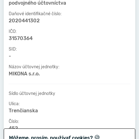
podvojného účtovníctva
Daňové identifikačné číslo:
2020441302
IČO:
31570364
SID:
-
Názov účtovnej jednotky:
MIKONA s.r.o.
Sídlo účtovnej jednotky
Ulica:
Trenčianska
Číslo:
452
🍪
Môžeme, prosím, používať cookies?