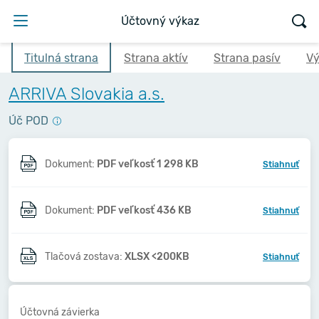
Účtovný výkaz
Titulná strana
Strana aktív
Strana pasív
Vý
ARRIVA Slovakia a.s.
Úč POD
Dokument:
PDF veľkosť 1 298 KB
Stiahnuť
Dokument:
PDF veľkosť 436 KB
Stiahnuť
Tlačová zostava:
XLSX <200KB
Stiahnuť
Účtovná závierka