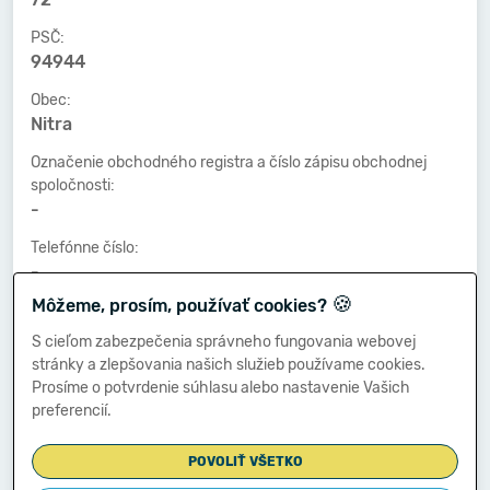
PSČ:
94944
Obec:
Nitra
Označenie obchodného registra a číslo zápisu obchodnej
spoločnosti:
-
Telefónne číslo:
-
🍪
Môžeme, prosím, používať cookies?
Faxové číslo:
-
S cieľom zabezpečenia správneho fungovania webovej
stránky a zlepšovania našich služieb používame cookies.
E-mailová adresa:
Prosíme o potvrdenie súhlasu alebo nastavenie Vašich
-
preferencií.
POVOLIŤ VŠETKO
Zostavená dňa: