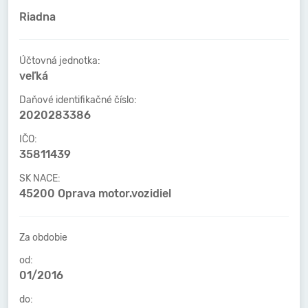
Riadna
Účtovná jednotka:
veľká
Daňové identifikačné číslo:
2020283386
IČO:
35811439
SK NACE:
45200 Oprava motor.vozidiel
Za obdobie
od:
01/2016
do: