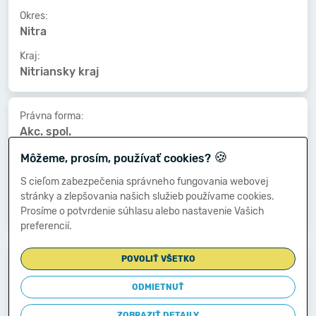
Okres:
Nitra
Kraj:
Nitriansky kraj
Právna forma:
Akc. spol.
🍪
Kat. veľkosti:
Môžeme, prosím, používať cookies?
50-99 zamestnancov
S cieľom zabezpečenia správneho fungovania webovej
Druh vlastníctva:
stránky a zlepšovania našich služieb používame cookies.
Zahraničné
Prosíme o potvrdenie súhlasu alebo nastavenie Vašich
preferencií.
Dátum vzniku:
POVOLIŤ VŠETKO
09.05.2001
ODMIETNUŤ
Dátum zániku:
-
ZOBRAZIŤ DETAILY