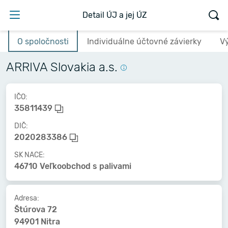
Detail ÚJ a jej ÚZ
O spoločnosti
Individuálne účtovné závierky
V
ARRIVA Slovakia a.s.
IČO:
35811439
DIČ:
2020283386
SK NACE:
46710 Veľkoobchod s palivami
Adresa:
Štúrova 72
94901 Nitra