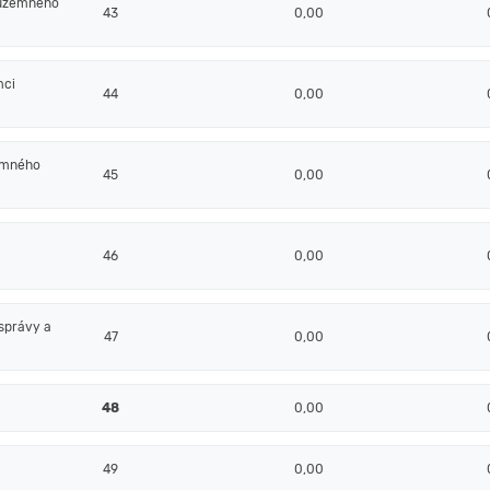
 územného
43
0,00
mci
44
0,00
emného
45
0,00
46
0,00
správy a
47
0,00
48
0,00
49
0,00