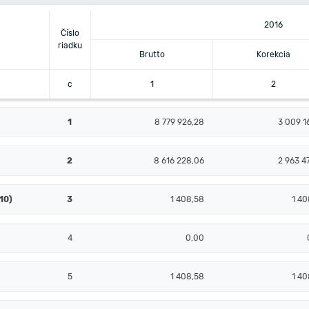
2016
Číslo
riadku
Brutto
Korekcia
c
1
2
1
8 779 926,28
3 009 1
2
8 616 228,06
2 963 4
10)
3
1 408,58
1 40
4
0,00
5
1 408,58
1 40