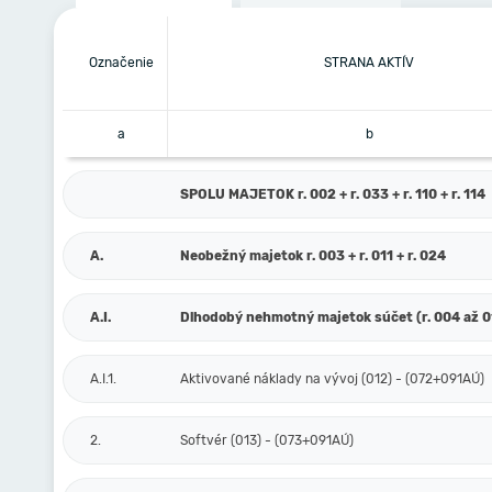
Označenie
STRANA AKTÍV
a
b
SPOLU MAJETOK r. 002 + r. 033 + r. 110 + r. 114
A.
Neobežný majetok r. 003 + r. 011 + r. 024
A.I.
Dlhodobý nehmotný majetok súčet (r. 004 až 0
A.I.1.
Aktivované náklady na vývoj (012) - (072+091AÚ)
2.
Softvér (013) - (073+091AÚ)