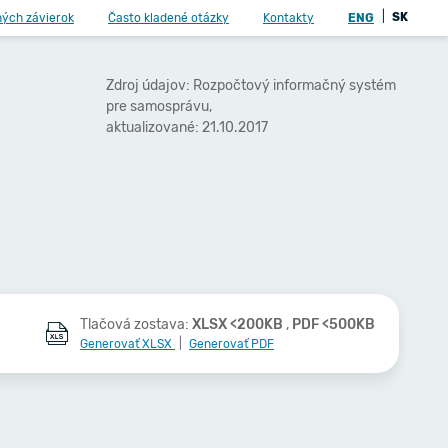
|
SK
ných závierok
Často kladené otázky
Kontakty
ENG
Zdroj údajov: Rozpočtový informačný systém
pre samosprávu,
aktualizované: 21.10.2017
Tlačová zostava:
XLSX <200KB
,
PDF <500KB
Generovať XLSX
|
Generovať PDF