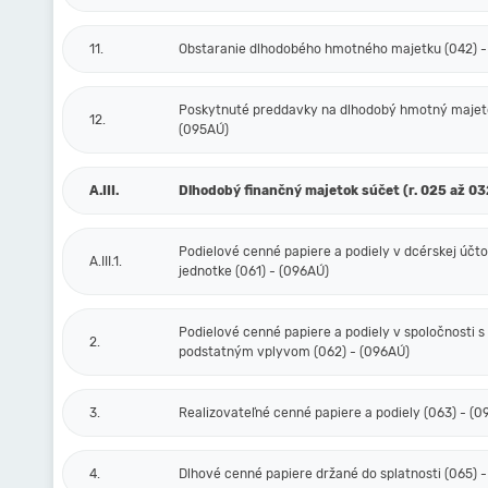
11.
Obstaranie dlhodobého hmotného majetku (042) -
Poskytnuté preddavky na dlhodobý hmotný majeto
12.
(095AÚ)
A.III.
Dlhodobý finančný majetok súčet (r. 025 až 03
Podielové cenné papiere a podiely v dcérskej účt
A.III.1.
jednotke (061) - (096AÚ)
Podielové cenné papiere a podiely v spoločnosti s
2.
podstatným vplyvom (062) - (096AÚ)
3.
Realizovateľné cenné papiere a podiely (063) - (
4.
Dlhové cenné papiere držané do splatnosti (065) 