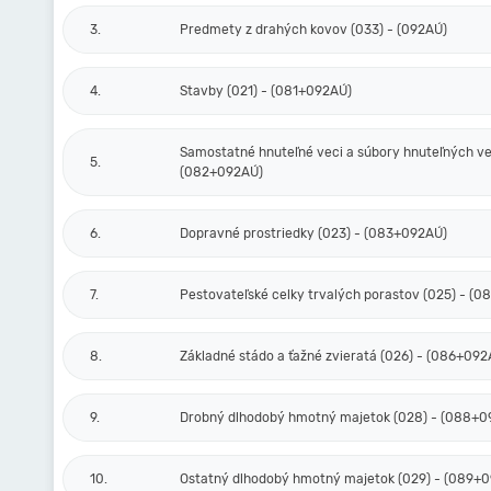
3.
Predmety z drahých kovov (033) - (092AÚ)
4.
Stavby (021) - (081+092AÚ)
Samostatné hnuteľné veci a súbory hnuteľných vec
5.
(082+092AÚ)
6.
Dopravné prostriedky (023) - (083+092AÚ)
7.
Pestovateľské celky trvalých porastov (025) - (
8.
Základné stádo a ťažné zvieratá (026) - (086+092
9.
Drobný dlhodobý hmotný majetok (028) - (088+0
10.
Ostatný dlhodobý hmotný majetok (029) - (089+