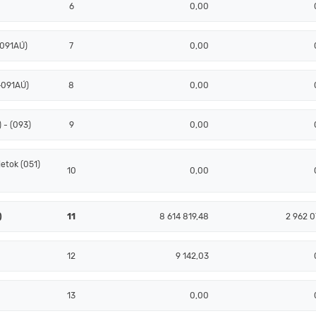
6
0,00
+091AÚ)
7
0,00
+091AÚ)
8
0,00
 - (093)
9
0,00
etok (051)
10
0,00
)
11
8 614 819,48
2 962 0
12
9 142,03
13
0,00