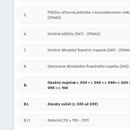
Pôžičky účtovnej jednotke v konsolidovanom celku
5.
(096AÚ)
6.
Ostatné pôžičky (067) - (096AÚ)
7.
Ostatný dlhodobý finančný majetok (069) - (096A
8.
Obstaranie dlhodobého finančného majetku (043) 
Obežný majetok r. 034 + r. 040 + r. 048+ r. 060 +
B.
098 + r. 104
B.I.
Zásoby súčet (r. 035 až 039)
B.I.1.
Materiál (112 + 119) - (191)