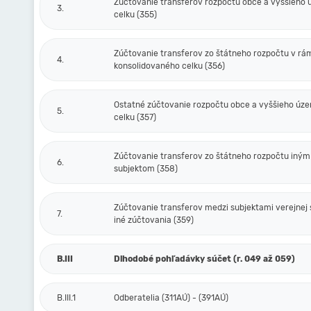
Zúčtovanie transferov rozpočtu obce a vyššieho
3.
celku (355)
Zúčtovanie transferov zo štátneho rozpočtu v rá
4.
konsolidovaného celku (356)
Ostatné zúčtovanie rozpočtu obce a vyššieho úz
5.
celku (357)
Zúčtovanie transferov zo štátneho rozpočtu iným
6.
subjektom (358)
Zúčtovanie transferov medzi subjektami verejnej 
7.
iné zúčtovania (359)
B.III
Dlhodobé pohľadávky súčet (r. 049 až 059)
B.III.1
Odberatelia (311AÚ) - (391AÚ)