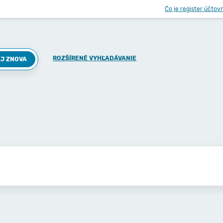
Čo je register účtov
ROZŠÍRENÉ VYHĽADÁVANIE
J ZNOVA