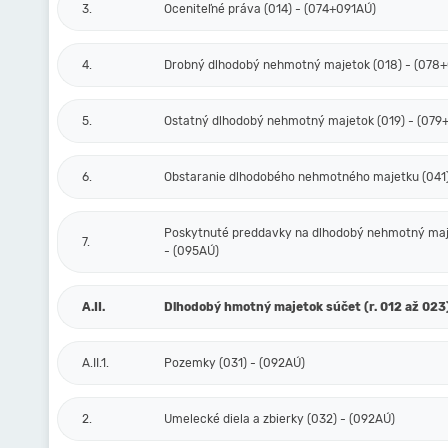
3.
Oceniteľné práva (014) - (074+091AÚ)
4.
Drobný dlhodobý nehmotný majetok (018) - (078
5.
Ostatný dlhodobý nehmotný majetok (019) - (079
6.
Obstaranie dlhodobého nehmotného majetku (041)
Poskytnuté preddavky na dlhodobý nehmotný maj
7.
- (095AÚ)
A.II.
Dlhodobý hmotný majetok súčet (r. 012 až 023
A.II.1.
Pozemky (031) - (092AÚ)
2.
Umelecké diela a zbierky (032) - (092AÚ)