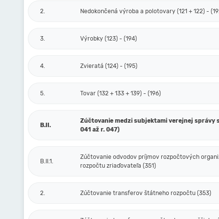
2.
Nedokončená výroba a polotovary (121 + 122) - (19
3.
Výrobky (123) - (194)
4.
Zvieratá (124) - (195)
5.
Tovar (132 + 133 + 139) - (196)
Zúčtovanie medzi subjektami verejnej správy s
B.II.
041 až r. 047)
Zúčtovanie odvodov príjmov rozpočtových organiz
B.II.1.
rozpočtu zriaďovateľa (351)
2.
Zúčtovanie transferov štátneho rozpočtu (353)