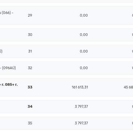
 (066) -
29
0,00
30
0,00
Ú)
31
0,00
- (096AÚ)
32
0,00
 r. 085+ r.
33
161 613,31
45 68
34
3 797,37
35
3 797,37