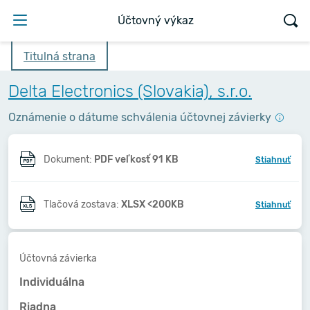
Účtovný výkaz
Titulná strana
Delta Electronics (Slovakia), s.r.o.
Oznámenie o dátume schválenia účtovnej závierky
Dokument:
PDF veľkosť 91 KB
Stiahnuť
Tlačová zostava:
XLSX <200KB
Stiahnuť
Účtovná závierka
Individuálna
Riadna