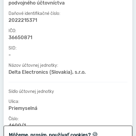
podvojného účtovníctva
Daňové identifikačné číslo:
2022215371
IČO:
36650871
SID:
-
Názov účtovnej jednotky:
Delta Electronics (Slovakia), s.r.o.
Sídlo účtovnej jednotky
Ulica:
Priemyselná
Číslo:
4600/1
🍪
Môžeme, prosím, používať cookies?