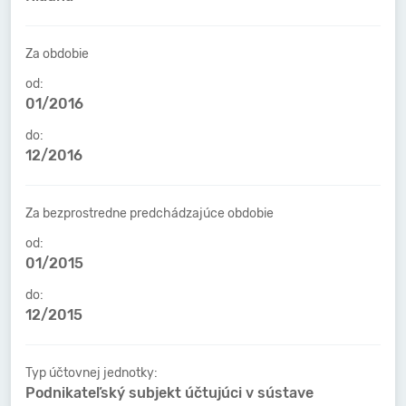
Za obdobie
od:
01/2016
do:
12/2016
Za bezprostredne predchádzajúce obdobie
od:
01/2015
do:
12/2015
Typ účtovnej jednotky:
Podnikateľský subjekt účtujúci v sústave