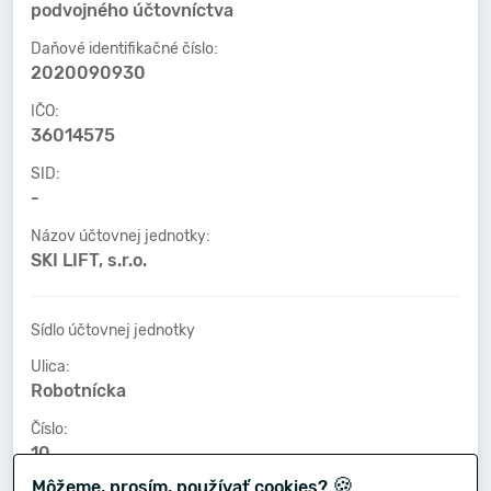
podvojného účtovníctva
Daňové identifikačné číslo:
2020090930
IČO:
36014575
SID:
-
Názov účtovnej jednotky:
SKI LIFT, s.r.o.
Sídlo účtovnej jednotky
Ulica:
Robotnícka
Číslo:
10
🍪
Môžeme, prosím, používať cookies?