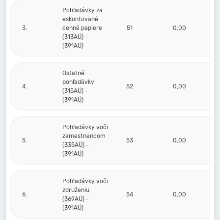
Pohľadávky za
eskontované
3.
cenné papiere
51
0,00
(313AÚ) -
(391AÚ)
Ostatné
pohľadávky
4.
52
0,00
(315AÚ) -
(391AÚ)
Pohľadávky voči
zamestnancom
5.
53
0,00
(335AÚ) -
(391AÚ)
Pohľadávky voči
združeniu
6.
54
0,00
(369AÚ) -
(391AÚ)