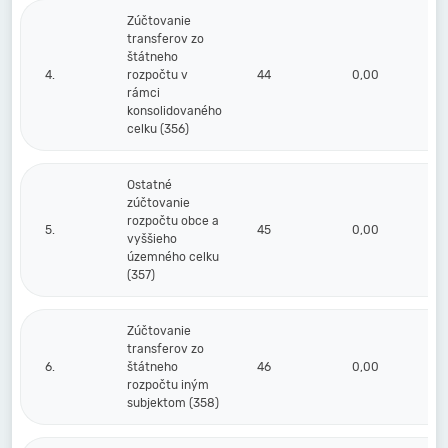
Zúčtovanie
transferov zo
štátneho
4.
rozpočtu v
44
0,00
rámci
konsolidovaného
celku (356)
Ostatné
zúčtovanie
rozpočtu obce a
5.
45
0,00
vyššieho
územného celku
(357)
Zúčtovanie
transferov zo
6.
štátneho
46
0,00
rozpočtu iným
subjektom (358)