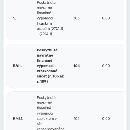
Poskytnuté
návratné
finančné
5.
výpomoci
103
0,00
fyzickým
osobám (277AÚ)
- (291AÚ)
Poskytnuté
návratné
finančné
B.VII.
výpomoci
104
0,00
krátkodobé
súčet (r. 105 až
r. 109)
Poskytnuté
návratné
finančné
výpomoci
B.VII.1.
subjektom v
105
0,00
rámci
konsolidovaného