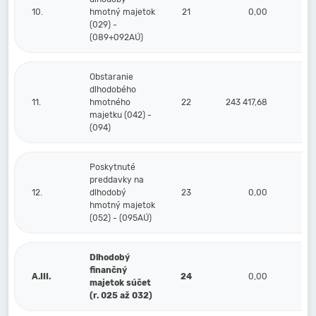
10.
hmotný majetok
21
0,00
(029) -
(089+092AÚ)
Obstaranie
dlhodobého
11.
hmotného
22
243 417,68
majetku (042) -
(094)
Poskytnuté
preddavky na
12.
dlhodobý
23
0,00
hmotný majetok
(052) - (095AÚ)
Dlhodobý
finančný
A.III.
24
0,00
majetok súčet
(r. 025 až 032)