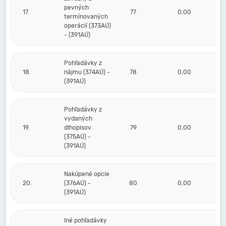
pevných
17.
77
0,00
termínovaných
operácií (373AÚ)
- (391AÚ)
Pohľadávky z
18.
nájmu (374AÚ) -
78
0,00
(391AÚ)
Pohľadávky z
vydaných
19.
dlhopisov
79
0,00
(375AÚ) -
(391AÚ)
Nakúpené opcie
20.
(376AÚ) -
80
0,00
(391AÚ)
Iné pohľadávky