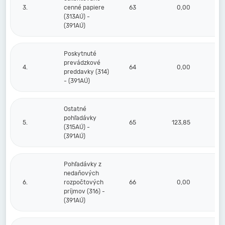
3.
cenné papiere
63
0,00
(313AÚ) -
(391AÚ)
Poskytnuté
prevádzkové
4.
64
0,00
preddavky (314)
- (391AÚ)
Ostatné
pohľadávky
5.
65
123,85
(315AÚ) -
(391AÚ)
Pohľadávky z
nedaňových
6.
rozpočtových
66
0,00
príjmov (316) -
(391AÚ)