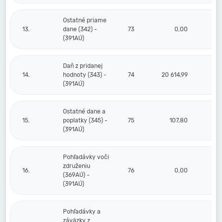
Ostatné priame
13.
dane (342) -
73
0,00
(391AÚ)
Daň z pridanej
14.
hodnoty (343) -
74
20 614,99
(391AÚ)
Ostatné dane a
15.
poplatky (345) -
75
107,80
(391AÚ)
Pohľadávky voči
združeniu
16.
76
0,00
(369AÚ) -
(391AÚ)
Pohľadávky a
záväzky z