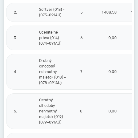
Softvér (013) -
2.
5
1 408,58
1 4
(073+091AÚ)
Oceniteľné
3.
práva (014) -
6
0,00
(074+091AÚ)
Drobný
dlhodobý
4.
nehmotný
7
0,00
majetok (018) -
(078+091AÚ)
Ostatný
dlhodobý
5.
nehmotný
8
0,00
majetok (019) -
(079+091AÚ)