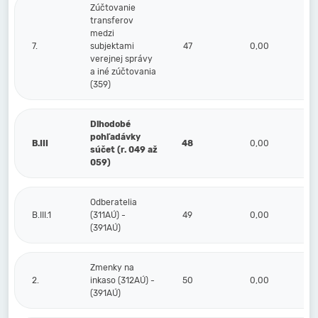
Zúčtovanie
transferov
medzi
7.
subjektami
47
0,00
verejnej správy
a iné zúčtovania
(359)
Dlhodobé
pohľadávky
B.III
48
0,00
súčet (r. 049 až
059)
Odberatelia
B.III.1
(311AÚ) -
49
0,00
(391AÚ)
Zmenky na
2.
inkaso (312AÚ) -
50
0,00
(391AÚ)