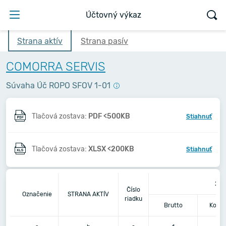
Účtovný výkaz
Strana aktív
Strana pasív
COMORRA SERVIS
Súvaha Úč ROPO SFOV 1-01
Tlačová zostava:
PDF <500KB
Stiahnuť
Tlačová zostava:
XLSX <200KB
Stiahnuť
201
Číslo
Označenie
STRANA AKTÍV
riadku
Brutto
Korek