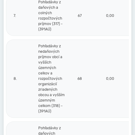
Pohľadávky z
daňových a
colných
7.
67
0,00
rozpočtových
príjmov (317) -
(391AÚ)
Pohľadávky z
nedaňových
príjmov obcí a
vyšších
územných
celkov a
8.
rozpočtových
68
0,00
organizácií
zriadených
obcou a vyšším
územným
celkom (318) -
(391AÚ)
Pohľadávky z
daňových