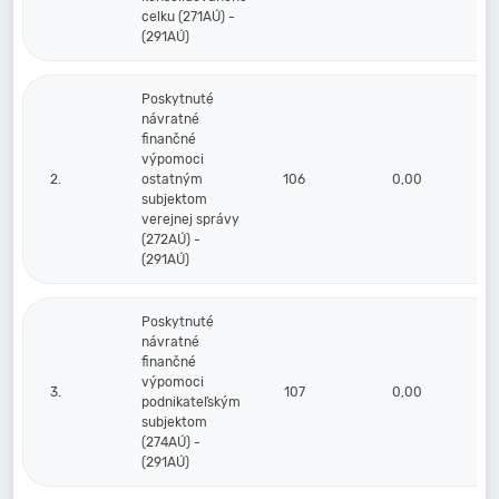
celku (271AÚ) -
(291AÚ)
Poskytnuté
návratné
finančné
výpomoci
2.
ostatným
106
0,00
subjektom
verejnej správy
(272AÚ) -
(291AÚ)
Poskytnuté
návratné
finančné
výpomoci
3.
107
0,00
podnikateľským
subjektom
(274AÚ) -
(291AÚ)