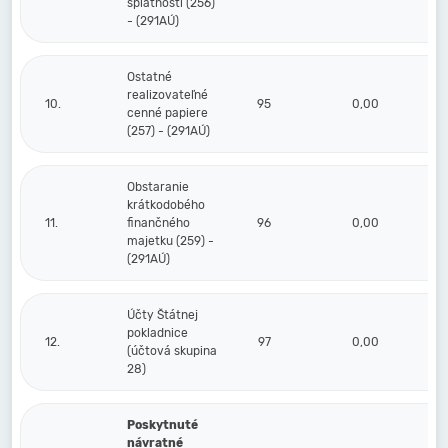
splatnosti (256)
- (291AÚ)
Ostatné
realizovateľné
10.
95
0,00
cenné papiere
(257) - (291AÚ)
Obstaranie
krátkodobého
11.
finančného
96
0,00
majetku (259) -
(291AÚ)
Účty Štátnej
pokladnice
12.
97
0,00
(účtová skupina
28)
Poskytnuté
návratné