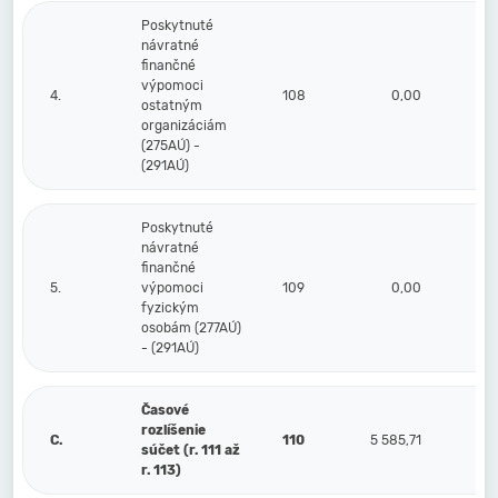
Poskytnuté
návratné
finančné
výpomoci
4.
108
0,00
ostatným
organizáciám
(275AÚ) -
(291AÚ)
Poskytnuté
návratné
finančné
5.
výpomoci
109
0,00
fyzickým
osobám (277AÚ)
- (291AÚ)
Časové
rozlíšenie
C.
110
5 585,71
súčet (r. 111 až
r. 113)