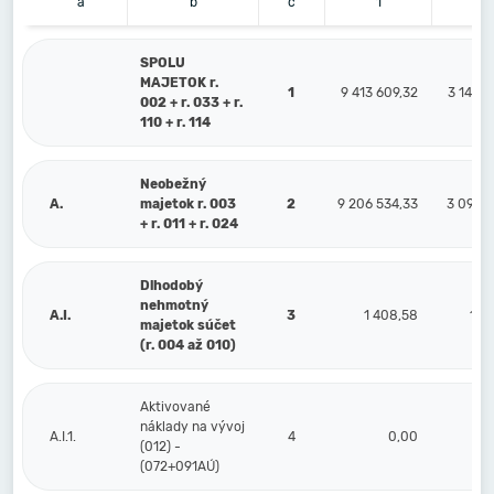
a
b
c
1
2
SPOLU
MAJETOK r.
1
9 413 609,32
3 140 3
002 + r. 033 + r.
110 + r. 114
Neobežný
A.
majetok r. 003
2
9 206 534,33
3 096 1
+ r. 011 + r. 024
Dlhodobý
nehmotný
A.I.
3
1 408,58
1 4
majetok súčet
(r. 004 až 010)
Aktivované
náklady na vývoj
A.I.1.
4
0,00
(012) -
(072+091AÚ)