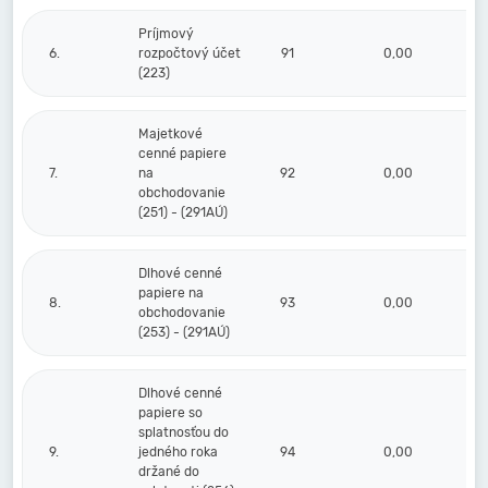
Príjmový
6.
rozpočtový účet
91
0,00
(223)
Majetkové
cenné papiere
7.
na
92
0,00
obchodovanie
(251) - (291AÚ)
Dlhové cenné
papiere na
8.
93
0,00
obchodovanie
(253) - (291AÚ)
Dlhové cenné
papiere so
splatnosťou do
9.
jedného roka
94
0,00
držané do