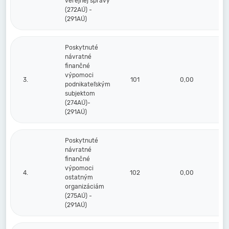
verejnej správy
(272AÚ) -
(291AÚ)
Poskytnuté
návratné
finančné
výpomoci
3.
101
0,00
podnikateľským
subjektom
(274AÚ)-
(291AÚ)
Poskytnuté
návratné
finančné
výpomoci
4.
102
0,00
ostatným
organizáciám
(275AÚ) -
(291AÚ)