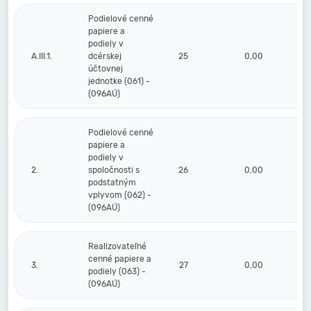
Podielové cenné
papiere a
podiely v
A.III.1.
dcérskej
25
0,00
účtovnej
jednotke (061) -
(096AÚ)
Podielové cenné
papiere a
podiely v
2.
spoločnosti s
26
0,00
podstatným
vplyvom (062) -
(096AÚ)
Realizovateľné
cenné papiere a
3.
27
0,00
podiely (063) -
(096AÚ)