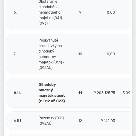
Obstaranie
dlhodobého
6.
nehmotného
9
0,00
majetku (041) -
(093)
Poskytnuté
preddavky na
dlhodobý
7.
10
0,00
nehmotný
majetok (051) -
(095AÚ)
Dlhodobý
hmotný
A.II.
11
9 205 125,75
3 094 7
majetok súčet
(r. 012 až 023)
Pozemky (031) -
A.II.1.
12
9 142,03
(092AÚ)