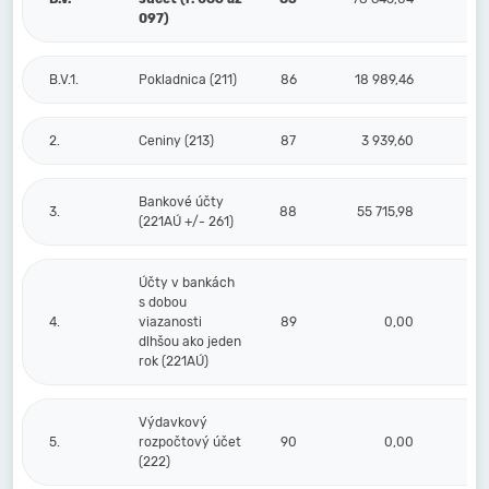
097)
B.V.1.
Pokladnica (211)
86
18 989,46
2.
Ceniny (213)
87
3 939,60
Bankové účty
3.
88
55 715,98
(221AÚ +/- 261)
Účty v bankách
s dobou
4.
viazanosti
89
0,00
dlhšou ako jeden
rok (221AÚ)
Výdavkový
5.
rozpočtový účet
90
0,00
(222)