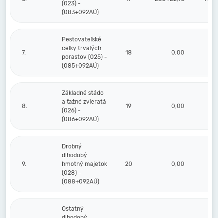
(023) -
(083+092AÚ)
Pestovateľské
celky trvalých
7.
18
0,00
porastov (025) -
(085+092AÚ)
Základné stádo
a ťažné zvieratá
8.
19
0,00
(026) -
(086+092AÚ)
Drobný
dlhodobý
9.
hmotný majetok
20
0,00
(028) -
(088+092AÚ)
Ostatný
dlhodobý