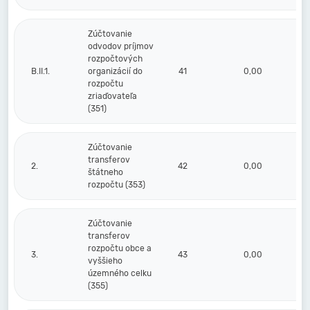
Zúčtovanie
odvodov príjmov
rozpočtových
B.II.1.
organizácií do
41
0,00
rozpočtu
zriaďovateľa
(351)
Zúčtovanie
transferov
2.
42
0,00
štátneho
rozpočtu (353)
Zúčtovanie
transferov
rozpočtu obce a
3.
43
0,00
vyššieho
územného celku
(355)