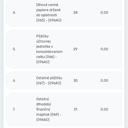
Dlhové cenné
papiere držané
4.
28
0,00
do splatnosti
(065) - (096AÚ)
Pôžičky
účtovnej
jednotke v
5.
29
0,00
konsolidovanom
celku (066) -
(096AÚ)
Ostatné pôžičky
6.
30
0,00
(067) - (096AÚ)
Ostatný
dlhodobý
7.
finančný
31
0,00
majetok (069) -
(096AÚ)