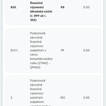
finančné
B.VI.
výpomoci
98
0,00
dlhodobé súčet
(r. 099 až r.
103)
Poskytnuté
návratné
finančné
výpomoci
B.VI.1.
subjektom v
99
0,00
rámci
konsolidovaného
celku (271AÚ) -
(291AÚ)
Poskytnuté
návratné
finančné
výpomoci
2.
ostatným
100
0,00
subjektom