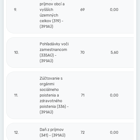
príjmov obcí a
9.
vyšších
69
0,00
územných
celkov (319) -
(391AÚ)
Pohľadávky voči
zamestnancom
10.
70
5,60
(335AÚ) -
(391AÚ)
Zúčtovanie s
orgánmi
sociálneho
11.
poistenia a
71
0,00
zdravotného
poistenia (336) -
(391AÚ)
Daň z príjmov
12.
72
0,00
(341) - (391AÚ)