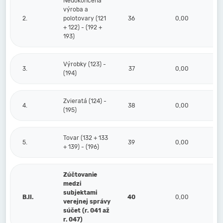
Nedokončená
výroba a
2.
polotovary (121
36
0,00
+ 122) - (192 +
193)
Výrobky (123) -
3.
37
0,00
(194)
Zvieratá (124) -
4.
38
0,00
(195)
Tovar (132 + 133
5.
39
0,00
+ 139) - (196)
Zúčtovanie
medzi
subjektami
B.II.
40
0,00
verejnej správy
súčet (r. 041 až
r. 047)