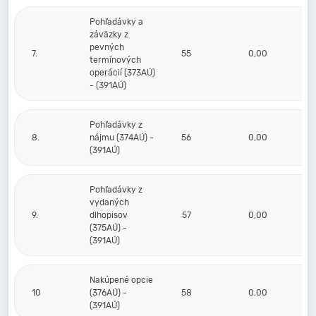
Pohľadávky a
záväzky z
pevných
7.
55
0,00
termínových
operácií (373AÚ)
- (391AÚ)
Pohľadávky z
8.
nájmu (374AÚ) -
56
0,00
(391AÚ)
Pohľadávky z
vydaných
9.
dlhopisov
57
0,00
(375AÚ) -
(391AÚ)
Nakúpené opcie
10
(376AÚ) -
58
0,00
(391AÚ)