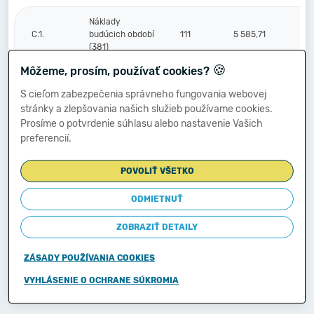
Náklady
C.1.
budúcich období
111
5 585,71
(381)
🍪
Môžeme, prosím, používať cookies?
Komplexné
S cieľom zabezpečenia správneho fungovania webovej
náklady
2.
112
0,00
stránky a zlepšovania našich služieb používame cookies.
budúcich období
Prosíme o potvrdenie súhlasu alebo nastavenie Vašich
(382)
preferencií.
Príjmy budúcich
3.
113
0,00
POVOLIŤ VŠETKO
období (385)
ODMIETNUŤ
Vzťahy k účtom
ZOBRAZIŤ DETAILY
klientov
Štátnej
D.
114
0,00
pokladnice
ZÁSADY POUŽÍVANIA COOKIES
(účtová
skupina 20)
VYHLÁSENIE O OCHRANE SÚKROMIA