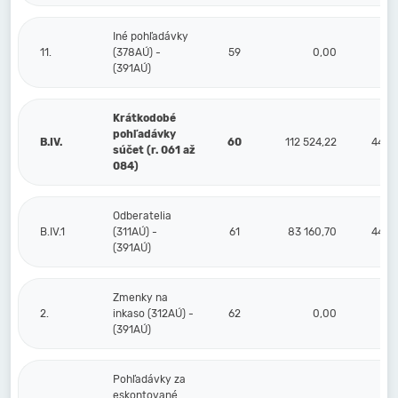
Iné pohľadávky
11.
(378AÚ) -
59
0,00
(391AÚ)
Krátkodobé
pohľadávky
B.IV.
60
112 524,22
44 2
súčet (r. 061 až
084)
Odberatelia
B.IV.1
(311AÚ) -
61
83 160,70
44 2
(391AÚ)
Zmenky na
2.
inkaso (312AÚ) -
62
0,00
(391AÚ)
Pohľadávky za
eskontované