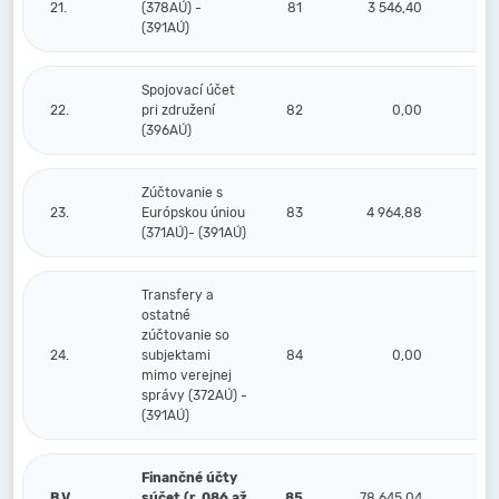
21.
(378AÚ) -
81
3 546,40
(391AÚ)
Spojovací účet
22.
pri združení
82
0,00
(396AÚ)
Zúčtovanie s
23.
Európskou úniou
83
4 964,88
(371AÚ)- (391AÚ)
Transfery a
ostatné
zúčtovanie so
24.
subjektami
84
0,00
mimo verejnej
správy (372AÚ) -
(391AÚ)
Finančné účty
B.V.
súčet (r. 086 až
85
78 645,04