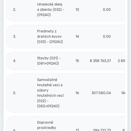
Umelecké diela
2.
a zbierky (032) -
13
0,00
(092AÚ)
Predmety z
3.
drahých kovov
14
0,00
(033) - (092AÚ)
Stavby (021) -
4.
15
8 358 763,27
2 852 0
(081+092AÚ)
Samostatné
hnuteľné veci a
súbory
5.
16
307 080,04
148 6
hnuteľných vecí
(022) -
(082+092AÚ)
Dopravné
prostriedky
6.
17
286 722,73
93 9