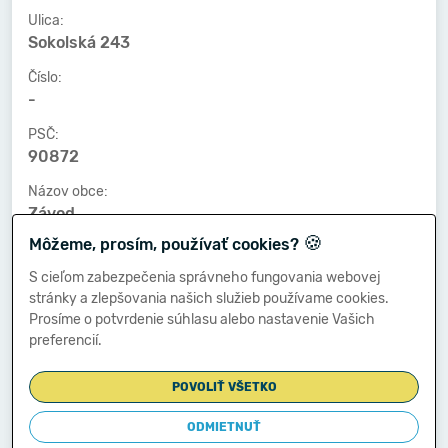
Ulica:
Sokolská 243
Číslo:
-
PSČ:
90872
Názov obce:
Závod
🍪
Môžeme, prosím, používať cookies?
Číslo telefónu:
-
S cieľom zabezpečenia správneho fungovania webovej
stránky a zlepšovania našich služieb používame cookies.
Číslo faxu:
Prosíme o potvrdenie súhlasu alebo nastavenie Vašich
-
preferencií.
E-mailová adresa:
-
POVOLIŤ VŠETKO
ODMIETNUŤ