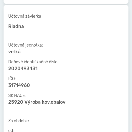
Účtovná závierka
Riadna
Účtovná jednotka:
veľká
Daňové identifikačné číslo:
2020493431
IČO:
31714960
SK NACE:
25920 Výroba kov.obalov
Za obdobie
od: