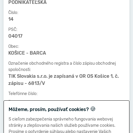
PODNIKATEĽSKÁ
Číslo:
14
PSČ:
04017
Obec:
KOŠICE - BARCA
Označenie obchodného registra a číslo zápisu obchodnej
spoločnosti:
TIK Slovakia s.r.o. je zapísaná v OR OS Košice 1, č.
zápisu - 6813/V
Telefónne číslo:
-
🍪
Môžeme, prosím, používať cookies?
Faxové číslo:
-
S cieľom zabezpečenia správneho fungovania webovej
stránky a zlepšovania našich služieb používame cookies.
E-mailová adresa:
Prosíme o potvrdenie súhlasu alebo nastavenie Vašich