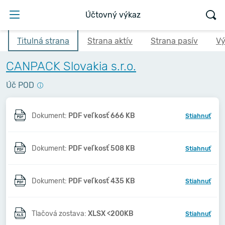
Účtovný výkaz
Titulná strana
Strana aktív
Strana pasív
Vý
CANPACK Slovakia s.r.o.
Úč POD
Dokument:
PDF veľkosť 666 KB
Stiahnuť
Dokument:
PDF veľkosť 508 KB
Stiahnuť
Dokument:
PDF veľkosť 435 KB
Stiahnuť
Tlačová zostava:
XLSX <200KB
Stiahnuť