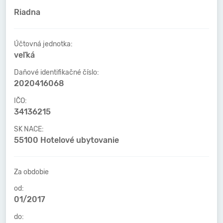
Riadna
Účtovná jednotka:
veľká
Daňové identifikačné číslo:
2020416068
IČO:
34136215
SK NACE:
55100 Hotelové ubytovanie
Za obdobie
od:
01/2017
do: