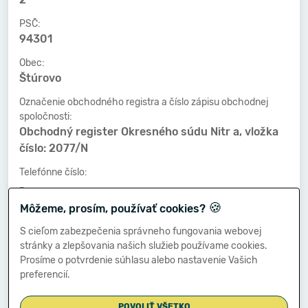
PSČ:
94301
Obec:
Štúrovo
Označenie obchodného registra a číslo zápisu obchodnej
spoločnosti:
Obchodný register Okresného súdu Nitr a, vložka
číslo: 2077/N
Telefónne číslo:
-
🍪
Môžeme, prosím, používať cookies?
Faxové číslo:
-
S cieľom zabezpečenia správneho fungovania webovej
stránky a zlepšovania našich služieb používame cookies.
E-mailová adresa:
Prosíme o potvrdenie súhlasu alebo nastavenie Vašich
-
preferencií.
POVOLIŤ VŠETKO