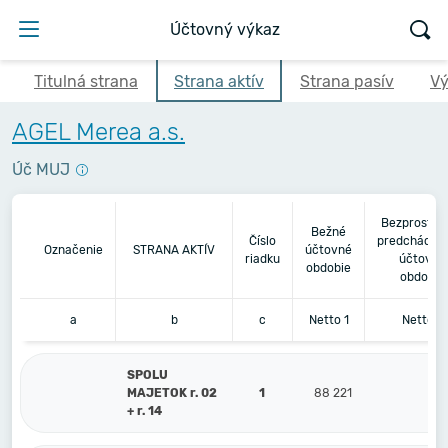
Účtovný výkaz
Titulná strana
Strana aktív
Strana pasív
Vý
AGEL Merea a.s.
Úč MUJ
Bezprostre
Bežné
Číslo
predchádza
Označenie
STRANA AKTÍV
účtovné
riadku
účtovné
obdobie
obdobie
a
b
c
Netto 1
Netto 2
SPOLU
MAJETOK r. 02
1
88 221
81 
+ r. 14