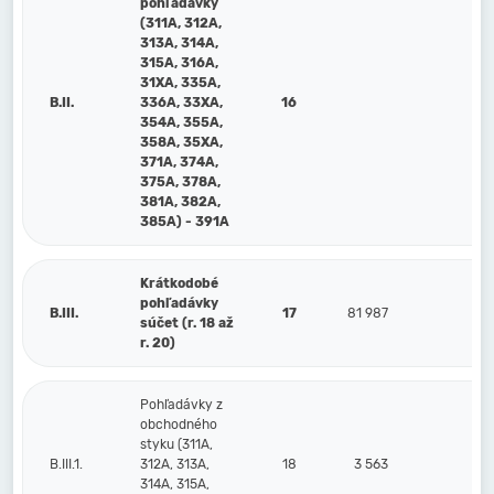
pohľadávky
(311A, 312A,
313A, 314A,
315A, 316A,
31XA, 335A,
B.II.
336A, 33XA,
16
354A, 355A,
358A, 35XA,
371A, 374A,
375A, 378A,
381A, 382A,
385A) - 391A
Krátkodobé
pohľadávky
B.III.
17
81 987
78 
súčet (r. 18 až
r. 20)
Pohľadávky z
obchodného
styku (311A,
B.III.1.
312A, 313A,
18
3 563
5 
314A, 315A,