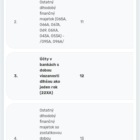
Ostatný
dlhodobý
finančný
majetok (065A,
2.
11
066A, 067A,
069, 06XA,
043A, 053A) -
/095A, 096A/
Účty v
bankách s
dobou
3.
viazanosti
12
dlhšou ako
jeden rok
(22XA)
Ostatný
dlhodobý
finančný
majetok so
zostatkovou
4.
dobou
13