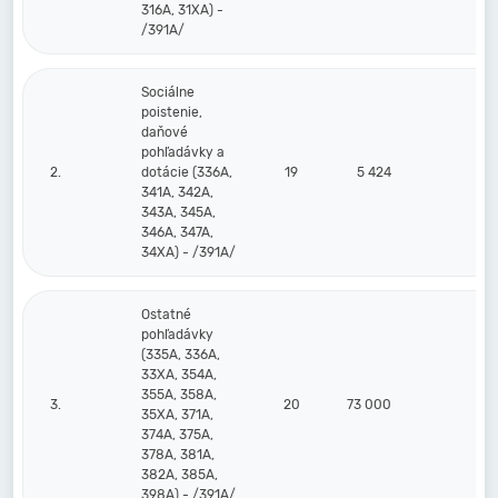
316A, 31XA) -
/391A/
Sociálne
poistenie,
daňové
pohľadávky a
2.
dotácie (336A,
19
5 424
341A, 342A,
343A, 345A,
346A, 347A,
34XA) - /391A/
Ostatné
pohľadávky
(335A, 336A,
33XA, 354A,
355A, 358A,
3.
20
73 000
73 
35XA, 371A,
374A, 375A,
378A, 381A,
382A, 385A,
398A) - /391A/