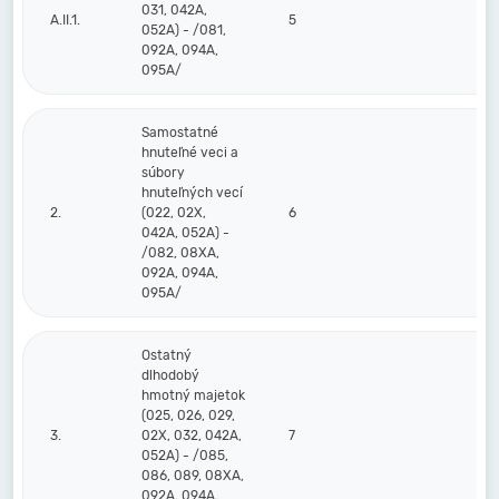
031, 042A,
A.II.1.
5
052A) - /081,
092A, 094A,
095A/
Samostatné
hnuteľné veci a
súbory
hnuteľných vecí
2.
(022, 02X,
6
042A, 052A) -
/082, 08XA,
092A, 094A,
095A/
Ostatný
dlhodobý
hmotný majetok
(025, 026, 029,
3.
02X, 032, 042A,
7
052A) - /085,
086, 089, 08XA,
092A, 094A,