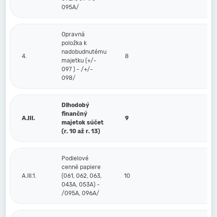
095A/
Opravná
položka k
nadobudnutému
4.
8
majetku (+/-
097 ) - /+/-
098/
Dlhodobý
finančný
A.III.
9
majetok súčet
(r. 10 až r. 13)
Podielové
cenné papiere
A.III.1.
(061, 062, 063,
10
043A, 053A) -
/095A, 096A/