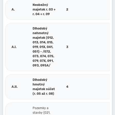
Neobežný
A.
majetok r. 03 +
2
r. 04 + r. 09
Dlhodobý
nehmotný
majetok (012,
013, 014, 015,
A.I.
019, 01X, 041,
3
051) - /072,
073, 074, 075,
079, 07X, 091,
093, 095A/
Dlhodobý
hmotný
A.II.
4
majetok súčet
(r. 05 až r. 08)
Pozemky a
stavby (021,