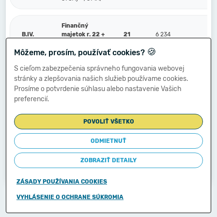
Finančný
B.IV.
majetok r. 22 +
21
6 234
2 
r. 23
🍪
Môžeme, prosím, používať cookies?
S cieľom zabezpečenia správneho fungovania webovej
Peniaze a účty
stránky a zlepšovania našich služieb používame cookies.
v bankách (211,
B.IV.1.
22
6 234
2 
213, 21X, 221A,
Prosíme o potvrdenie súhlasu alebo nastavenie Vašich
22XA, +/- 261)
preferencií.
POVOLIŤ VŠETKO
Ostatné
finančné účty
(251, 252, 253,
ODMIETNUŤ
2.
23
256, 257, 25X,
259, 314A) -
ZOBRAZIŤ DETAILY
/291, 29X/
ZÁSADY POUŽÍVANIA COOKIES
Copyright © 2011-2026
VYHLÁSENIE O OCHRANE SÚKROMIA
Ministerstvo financií Slovenskej republiky