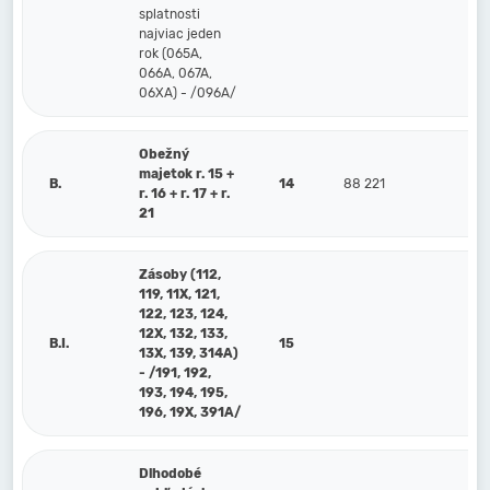
splatnosti
najviac jeden
rok (065A,
066A, 067A,
06XA) - /096A/
Obežný
majetok r. 15 +
B.
14
88 221
81 
r. 16 + r. 17 + r.
21
Zásoby (112,
119, 11X, 121,
122, 123, 124,
12X, 132, 133,
B.I.
15
13X, 139, 314A)
- /191, 192,
193, 194, 195,
196, 19X, 391A/
Dlhodobé