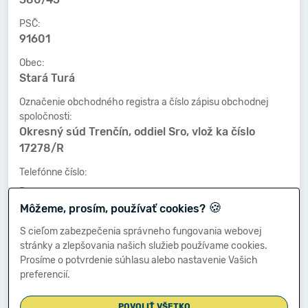
PSČ:
91601
Obec:
Stará Turá
Označenie obchodného registra a číslo zápisu obchodnej
spoločnosti:
Okresný súd Trenčín, oddiel Sro, vlož ka číslo
17278/R
Telefónne číslo:
-
🍪
Môžeme, prosím, používať cookies?
Faxové číslo:
-
S cieľom zabezpečenia správneho fungovania webovej
stránky a zlepšovania našich služieb používame cookies.
E-mailová adresa:
Prosíme o potvrdenie súhlasu alebo nastavenie Vašich
-
preferencií.
POVOLIŤ VŠETKO