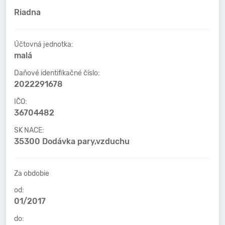
Riadna
Účtovná jednotka:
malá
Daňové identifikačné číslo:
2022291678
IČO:
36704482
SK NACE:
35300 Dodávka pary,vzduchu
Za obdobie
od:
01/2017
do: