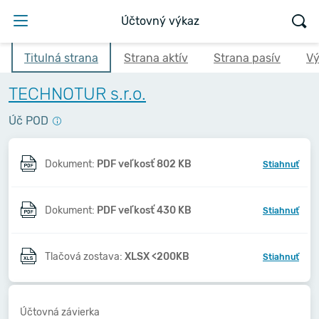
Účtovný výkaz
Titulná strana
Strana aktív
Strana pasív
Vý
TECHNOTUR s.r.o.
Úč POD
Dokument:
PDF veľkosť 802 KB
Stiahnuť
Dokument:
PDF veľkosť 430 KB
Stiahnuť
Tlačová zostava:
XLSX <200KB
Stiahnuť
Účtovná závierka