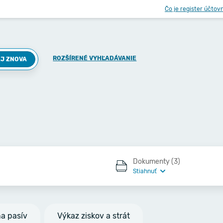
Čo je register účtov
ROZŠÍRENÉ VYHĽADÁVANIE
J ZNOVA
Dokumenty (3)
Stiahnuť
na pasív
Výkaz ziskov a strát