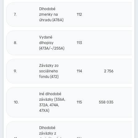
Dlhodobé
7.
zmenky na
112
úhradu (478A)
Vydané
8.
dlhopisy
113
(473A/-/255A)
Záväzky zo
9.
sociálneho
114
2 756
fondu (472)
Iné dlhodobé
záväzky (336A,
10.
115
558 035
372A, 474A,
47XA)
Dlhodobé
záväzky z