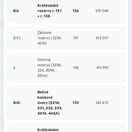
Krátkodobé
B.V.
rezervy r. 137
136
515 049
3
+ r. 138
Zákonné
B.V.1.
rezervy (323A,
137
103 057
451A)
Ostatné
rezervy (323A,
2.
138
411 992
3
32X, 459A,
45XA)
Bežné
bankové
B.VI.
úvery (221A,
139
142 872
1
231, 232, 23X,
461A, 46XA)
Krátkodobé