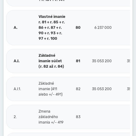
Vlastné imanie
r. 81 + r. 85 + r.
A.
86 + r. 87 + r.
80
6 237 000
5 8
90 + r. 93 + r.
97 + r. 100
Základné
A.I.
imanie súčet
81
35 053 200
35 0
(r. 82 až r. 84)
Základné
A.I.1.
imanie (411
82
35 053 200
35 0
alebo +/- 491)
Zmena
2.
základného
83
imania +/- 419