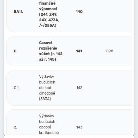
finančné
výpomoci
B.VII.
140
(241, 249,
24X, 473A,
/-/255A)
Časové
rozlíšenie
C.
141
898
súčet (r. 142
až r. 145)
Výdavky
budúcich
C.1.
období
142
dlhodobé
(383A)
Výdavky
budúcich
2.
období
143
kratkodobé