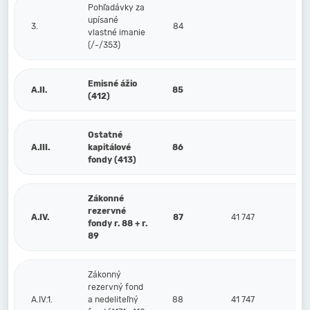
Pohľadávky za
upísané
3.
84
vlastné imanie
(/-/353)
Emisné ážio
A.II.
85
(412)
Ostatné
A.III.
kapitálové
86
fondy (413)
Zákonné
rezervné
A.IV.
87
41 747
fondy r. 88 + r.
89
Zákonný
rezervný fond
A.IV.1.
a nedeliteľný
88
41 747