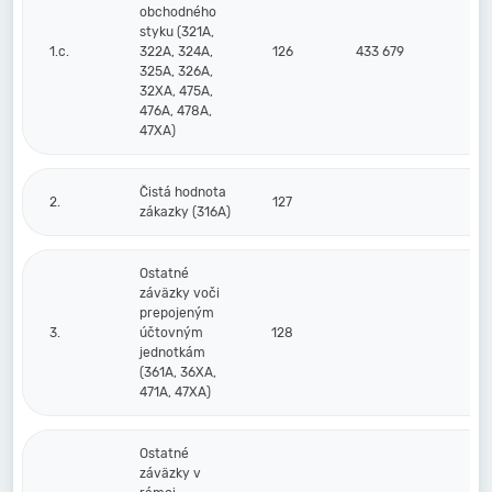
obchodného
styku (321A,
1.c.
322A, 324A,
126
433 679
2
325A, 326A,
32XA, 475A,
476A, 478A,
47XA)
Čistá hodnota
2.
127
zákazky (316A)
Ostatné
záväzky voči
prepojeným
3.
účtovným
128
jednotkám
(361A, 36XA,
471A, 47XA)
Ostatné
záväzky v