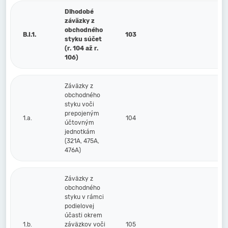
Dlhodobé
záväzky z
obchodného
B.I.1.
103
styku súčet
(r. 104 až r.
106)
Záväzky z
obchodného
styku voči
prepojeným
1.a.
104
účtovným
jednotkám
(321A, 475A,
476A)
Záväzky z
obchodného
styku v rámci
podielovej
účasti okrem
1.b.
záväzkov voči
105