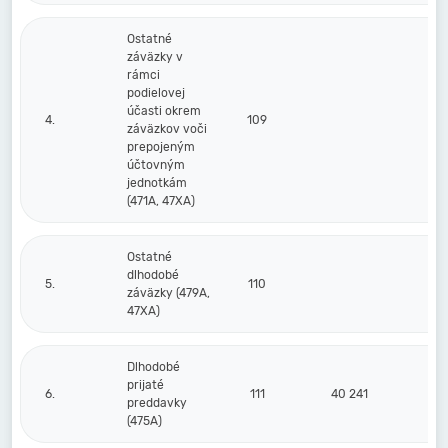
Ostatné
záväzky v
rámci
podielovej
účasti okrem
4.
109
záväzkov voči
prepojeným
účtovným
jednotkám
(471A, 47XA)
Ostatné
dlhodobé
5.
110
záväzky (479A,
47XA)
Dlhodobé
prijaté
6.
111
40 241
preddavky
(475A)