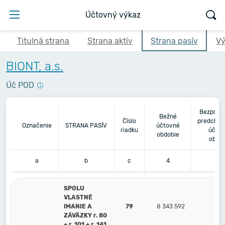
Účtovný výkaz
Titulná strana
Strana aktív
Strana pasív
Vý
BIONT, a.s.
Úč POD
Bezpros
Bežné
Číslo
predchád
Označenie
STRANA PASÍV
účtovné
riadku
účto
obdobie
obdo
a
b
c
4
5
SPOLU
VLASTNÉ
IMANIE A
79
8 343 592
7 
ZÁVÄZKY r. 80
+ r. 101 + r. 141