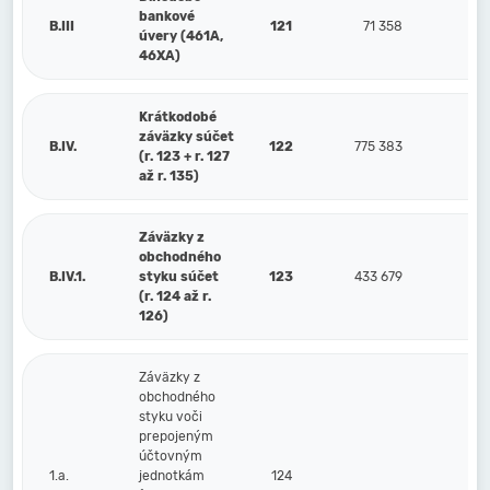
bankové
B.III
121
71 358
2
úvery (461A,
46XA)
Krátkodobé
záväzky súčet
B.IV.
122
775 383
4
(r. 123 + r. 127
až r. 135)
Záväzky z
obchodného
B.IV.1.
styku súčet
123
433 679
2
(r. 124 až r.
126)
Záväzky z
obchodného
styku voči
prepojeným
účtovným
1.a.
jednotkám
124