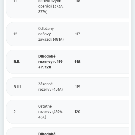
11.
derivátových
116
operácií (373A,
377A)
Odložený
12.
daňový
117
záväzok (481A)
Dlhodobé
B.II.
rezervy r. 119
118
+ r. 120
Zákonné
B.II.1.
119
rezervy (451A)
Ostatné
2.
rezervy (459A,
120
45X)
Dlhodobé