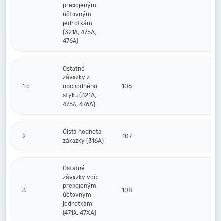
prepojeným
účtovným
jednotkám
(321A, 475A,
476A)
Ostatné
záväzky z
1.c.
obchodného
106
styku (321A,
475A, 476A)
Čistá hodnota
2.
107
zákazky (316A)
Ostatné
záväzky voči
prepojeným
3.
108
účtovným
jednotkám
(471A, 47XA)