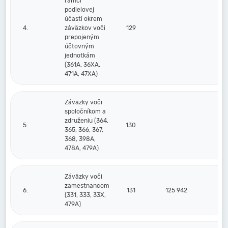
rámci
podielovej
účasti okrem
4.
záväzkov voči
129
prepojeným
účtovným
jednotkám
(361A, 36XA,
471A, 47XA)
Záväzky voči
spoločníkom a
združeniu (364,
5.
130
365, 366, 367,
368, 398A,
478A, 479A)
Záväzky voči
zamestnancom
6.
131
125 942
1
(331, 333, 33X,
479A)