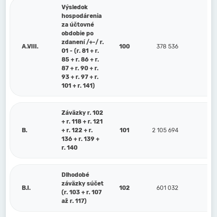
Výsledok
hospodárenia
za účtovné
obdobie po
zdanení /+-/ r.
A.VIII.
100
378 536
2
01 - (r. 81 + r.
85 + r. 86 + r.
87 + r. 90 + r.
93 + r. 97 + r.
101 + r. 141)
Záväzky r. 102
+ r. 118 + r. 121
B.
+ r. 122 + r.
101
2 105 694
1 2
136 + r. 139 +
r. 140
Dlhodobé
záväzky súčet
B.I.
102
601 032
(r. 103 + r. 107
až r. 117)