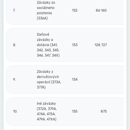
Záväzky zo
sociálneho
7.
132
86 160
poistenia
(336A)
Daňové
záväzky a
8.
dotácie (341,
133
128 727
342, 343, 345,
346, 347, 34X)
Záväzky z
derivátových
9.
134
operácií (373A,
377A)
Iné záväzky
(372A, 379A,
10.
135
875
474A, 475A,
479A, 47XA)