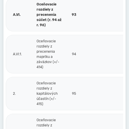
Oceňovacie
rozdiely z
A.VI.
precenenia
93
súčet (r. 94 až
r. 96)
Oceňovacie
rozdiely z
precenenia
A.VI.1.
94
majetku a
záväzkov (+/-
414)
Oceňovacie
rozdiely z
2.
kapitálových
95
účastín (+/-
415)
Oceňovacie
rozdiely z