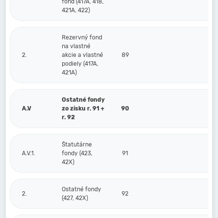
fond (417A, 418,
421A, 422)
Rezervný fond
na vlastné
2.
akcie a vlastné
89
podiely (417A,
421A)
Ostatné fondy
A.V
zo zisku r. 91 +
90
r. 92
Štatutárne
A.V.1.
fondy (423,
91
42X)
Ostatné fondy
2.
92
(427, 42X)