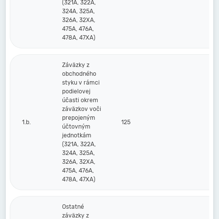
(321A, 322A,
324A, 325A,
326A, 32XA,
475A, 476A,
478A, 47XA)
Záväzky z
obchodného
styku v rámci
podielovej
účasti okrem
záväzkov voči
prepojeným
1.b.
125
účtovným
jednotkám
(321A, 322A,
324A, 325A,
326A, 32XA,
475A, 476A,
478A, 47XA)
Ostatné
záväzky z