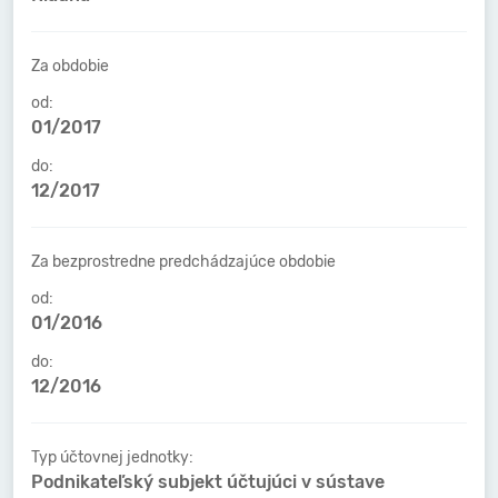
Za obdobie
od:
01/2017
do:
12/2017
Za bezprostredne predchádzajúce obdobie
od:
01/2016
do:
12/2016
Typ účtovnej jednotky:
Podnikateľský subjekt účtujúci v sústave