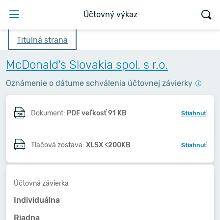
Účtovný výkaz
Titulná strana
McDonald's Slovakia spol. s r.o.
Oznámenie o dátume schválenia účtovnej závierky
Dokument:
PDF veľkosť 91 KB
Stiahnuť
Tlačová zostava:
XLSX <200KB
Stiahnuť
Účtovná závierka
Individuálna
Riadna