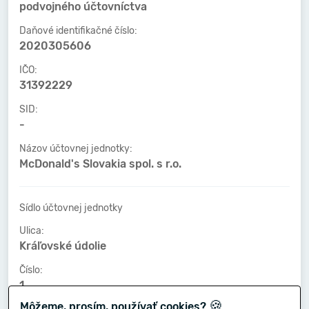
podvojného účtovníctva
Daňové identifikačné číslo:
2020305606
IČO:
31392229
SID:
-
Názov účtovnej jednotky:
McDonald's Slovakia spol. s r.o.
Sídlo účtovnej jednotky
Ulica:
Kráľovské údolie
Číslo:
1
🍪
Môžeme, prosím, používať cookies?