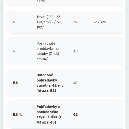
/195/
Tovar (132, 133,
5.
13X, 139) - /196,
39
393 895
19X/
Poskytnuté
preddavky na
6.
40
zásoby (314A) -
/391A/
Dlhodobé
pohľadávky
B.II.
41
súčet (r. 42 + r.
46 až r. 52)
Pohľadávky z
obchodného
B.II.1.
42
styku súčet (r.
43 až r. 45)