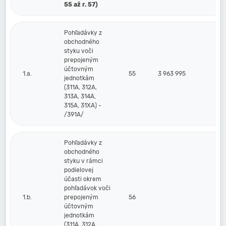
55 až r. 57)
Pohľadávky z
obchodného
styku voči
prepojeným
účtovným
1.a.
55
3 963 995
jednotkám
(311A, 312A,
313A, 314A,
315A, 31XA) -
/391A/
Pohľadávky z
obchodného
styku v rámci
podielovej
účasti okrem
pohľadávok voči
1.b.
prepojeným
56
účtovným
jednotkám
(311A, 312A,