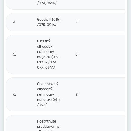
/074, 091A/
Goodwill (015) -
4.
7
/075, 091A/
Ostatný
dlhodobý
nehmotný
5.
8
majetok (019,
01X) - /079,
07X, 091A/
Obstarávaný
dlhodobý
6.
nehmotný
9
majetok (041) -
/093/
Poskytnuté
preddavky na