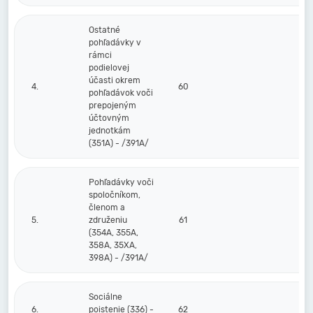
Ostatné
pohľadávky v
rámci
podielovej
účasti okrem
4.
60
pohľadávok voči
prepojeným
účtovným
jednotkám
(351A) - /391A/
Pohľadávky voči
spoločníkom,
členom a
5.
združeniu
61
(354A, 355A,
358A, 35XA,
398A) - /391A/
Sociálne
6.
poistenie (336) -
62