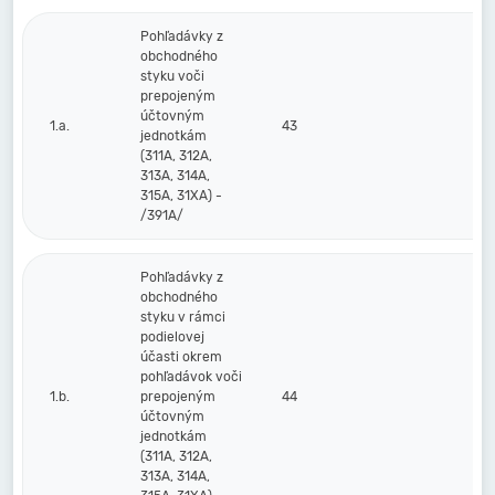
Pohľadávky z
obchodného
styku voči
prepojeným
účtovným
1.a.
43
jednotkám
(311A, 312A,
313A, 314A,
315A, 31XA) -
/391A/
Pohľadávky z
obchodného
styku v rámci
podielovej
účasti okrem
pohľadávok voči
1.b.
prepojeným
44
účtovným
jednotkám
(311A, 312A,
313A, 314A,