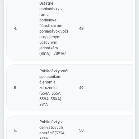
Ostatné
pohľadávky v
rámci
podielovej
účasti okrem
4.
48
pohľadávok voči
prepojeným
účtovným
jednotkám
(351A) - /391A/
Pohľadávky voči
spoločníkom,
členom a
5.
združeniu
49
(354A, 355A,
358A, 35XA) -
391A
Pohľadávky z
derivátových
6.
50
operácií (373A,
376A)