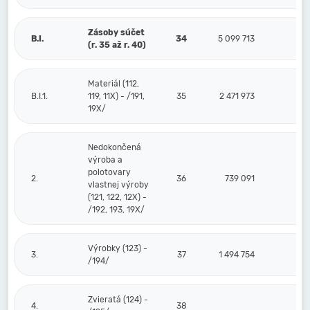
Zásoby súčet
B.I.
34
5 099 713
9 0
(r. 35 až r. 40)
Materiál (112,
B.I.1.
119, 11X) - /191,
35
2 471 973
9 0
19X/
Nedokončená
výroba a
polotovary
2.
36
739 091
vlastnej výroby
(121, 122, 12X) -
/192, 193, 19X/
Výrobky (123) -
3.
37
1 494 754
/194/
Zvieratá (124) -
4.
38