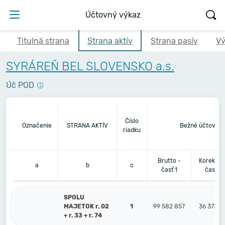
Účtovný výkaz
Titulná strana
Strana aktív
Strana pasív
Vý
SYRÁREŇ BEL SLOVENSKO a.s.
Úč POD
Číslo
Označenie
STRANA AKTÍV
Bežné účtovné 
riadku
Brutto -
Korekcia 
a
b
c
časť 1
časť 2
SPOLU
MAJETOK r. 02
1
99 582 857
36 373 5
+ r. 33 + r. 74