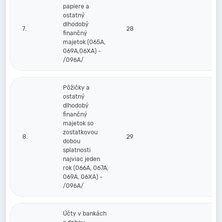
papiere a
ostatný
dlhodobý
7.
28
finančný
majetok (065A,
069A,06XA) -
/096A/
Pôžičky a
ostatný
dlhodobý
finančný
majetok so
zostatkovou
8.
29
dobou
splatnosti
najviac jeden
rok (066A, 067A,
069A, 06XA) -
/096A/
Účty v bankách