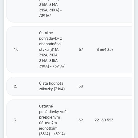
313A, 314A,
315A, 31XA) -
/391A/
Ostatné
pohľadávky z
obchodného
1.c.
styku (311A,
57
3 664 357
7 1
312A, 313A,
314A, 315A,
31XA) - /391A/
Čistá hodnota
2.
58
zákazky (316A)
Ostatné
pohľadávky voči
prepojeným
3.
59
22 150 523
účtovným
jednotkám
(351A) - /391A/