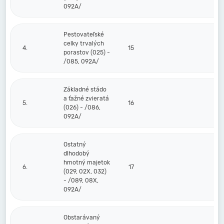
092A/
Pestovateľské
celky trvalých
4.
15
porastov (025) -
/085, 092A/
Základné stádo
a ťažné zvieratá
5.
16
(026) - /086,
092A/
Ostatný
dlhodobý
hmotný majetok
6.
17
(029, 02X, 032)
- /089, 08X,
092A/
Obstarávaný