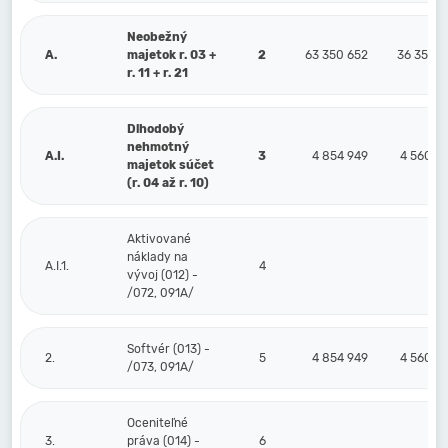
Neobežný
A.
majetok r. 03 +
2
63 350 652
36 357 4
r. 11 + r. 21
Dlhodobý
nehmotný
A.I.
3
4 854 949
4 560 5
majetok súčet
(r. 04 až r. 10)
Aktivované
náklady na
A.I.1.
4
vývoj (012) -
/072, 091A/
Softvér (013) -
2.
5
4 854 949
4 560 5
/073, 091A/
Oceniteľné
3.
práva (014) -
6