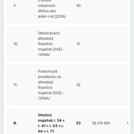
s dobou
9.
viazanosti
30
dlhšou ako
jeden rok (22XA)
Obstarávaný
dlhodobý
10.
finančný
31
majetok (043) -
/096A/
Poskytnuté
preddavky na
dlhodobý
11.
32
finančný
majetok (053) -
/095A/
Obežný
majetok r. 34 +
B.
33
36 219 459
16 1
r. 41 + r. 53 + r.
66 + r. 71