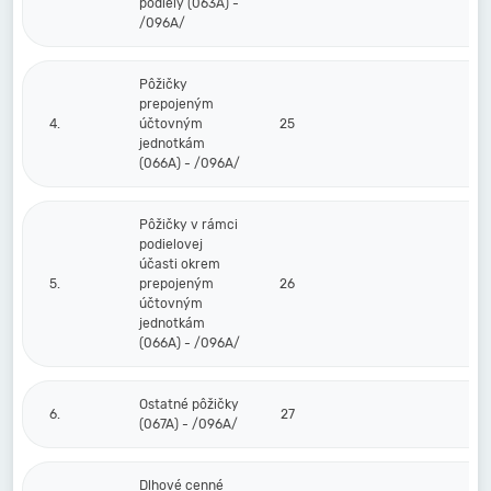
podiely (063A) -
/096A/
Pôžičky
prepojeným
4.
účtovným
25
jednotkám
(066A) - /096A/
Pôžičky v rámci
podielovej
účasti okrem
5.
prepojeným
26
účtovným
jednotkám
(066A) - /096A/
Ostatné pôžičky
6.
27
(067A) - /096A/
Dlhové cenné