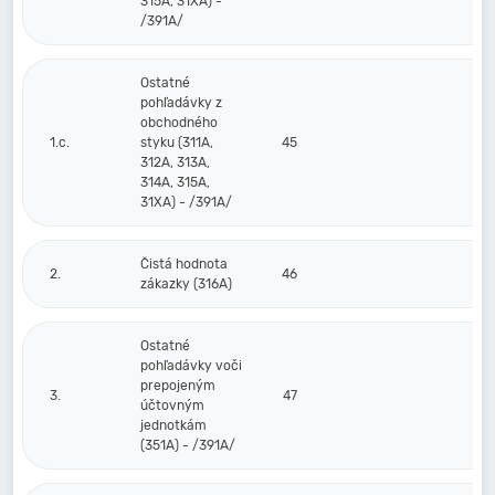
315A, 31XA) -
/391A/
Ostatné
pohľadávky z
obchodného
1.c.
styku (311A,
45
312A, 313A,
314A, 315A,
31XA) - /391A/
Čistá hodnota
2.
46
zákazky (316A)
Ostatné
pohľadávky voči
prepojeným
3.
47
účtovným
jednotkám
(351A) - /391A/