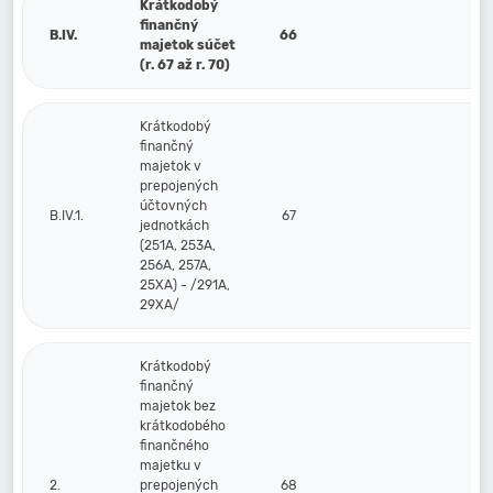
Krátkodobý
finančný
B.IV.
66
majetok súčet
(r. 67 až r. 70)
Krátkodobý
finančný
majetok v
prepojených
účtovných
B.IV.1.
67
jednotkách
(251A, 253A,
256A, 257A,
25XA) - /291A,
29XA/
Krátkodobý
finančný
majetok bez
krátkodobého
finančného
majetku v
2.
prepojených
68