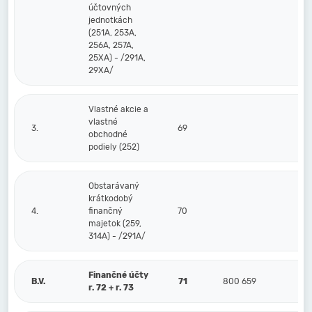
účtovných
jednotkách
(251A, 253A,
256A, 257A,
25XA) - /291A,
29XA/
Vlastné akcie a
vlastné
3.
69
obchodné
podiely (252)
Obstarávaný
krátkodobý
4.
finančný
70
majetok (259,
314A) - /291A/
Finančné účty
B.V.
71
800 659
r. 72 + r. 73