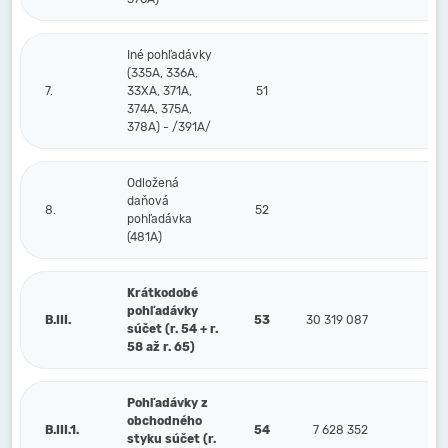
Iné pohľadávky
(335A, 336A,
7.
33XA, 371A,
51
374A, 375A,
378A) - /391A/
Odložená
daňová
8.
52
pohľadávka
(481A)
Krátkodobé
pohľadávky
B.III.
53
30 319 087
7 1
súčet (r. 54 + r.
58 až r. 65)
Pohľadávky z
obchodného
B.III.1.
54
7 628 352
7 1
styku súčet (r.