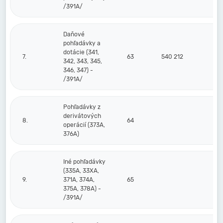
/391A/
Daňové
pohľadávky a
dotácie (341,
7.
63
540 212
342, 343, 345,
346, 347) -
/391A/
Pohľadávky z
derivátových
8.
64
operácií (373A,
376A)
Iné pohľadávky
(335A, 33XA,
9.
371A, 374A,
65
375A, 378A) -
/391A/