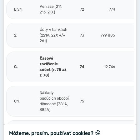
Peniaze (211,
B.V.1.
72
774
213, 21X)
Účty v bankách
2.
(221A, 22X +/-
73
799 885
261)
Časové
rozlíšenie
C.
74
12 746
súčet (r. 75 až
r. 78)
Náklady
budúcich období
C.1.
75
dlhodobé (381A,
382A)
Náklady
🍪
Môžeme, prosím, používať cookies?
budúcich období
2.
76
12 746
krátkodobé