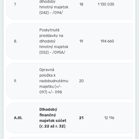
dlhodobý
7.
18
1 130 035
hmotný majetok
(042) - /094/
Poskytnuté
preddavky na
8.
dlhodobý
19
194 660
hmotný majetok
(052) - /095A/
Opravná
položka k
9.
nadobudnutému
20
majetku (+/-
097) +/- 098
Dlhodobý
finančný
A.III.
21
12 116
majetok súčet
(r. 22 až r. 32)