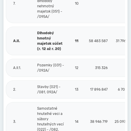
dlhodobý
7.
10
nehmotný
majetok (051) -
/095A/
Dlhodobý
hmotný
A.II.
11
58 483 587
31 796 9
majetok súčet
(r. 12 až r. 20)
Pozemky (031) -
A.II.1.
12
315 326
/092A/
Stavby (021) -
2.
13
17 896 847
6 703 6
/081, 092A/
Samostatné
hnuteľné veci a
súbory
3.
14
38 946 719
25 093 2
hnuteľných vecí
(022) - /082,