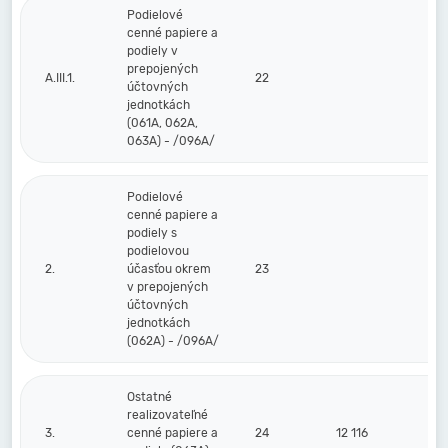
Podielové
cenné papiere a
podiely v
prepojených
A.III.1.
22
účtovných
jednotkách
(061A, 062A,
063A) - /096A/
Podielové
cenné papiere a
podiely s
podielovou
2.
účasťou okrem
23
v prepojených
účtovných
jednotkách
(062A) - /096A/
Ostatné
realizovateľné
3.
cenné papiere a
24
12 116