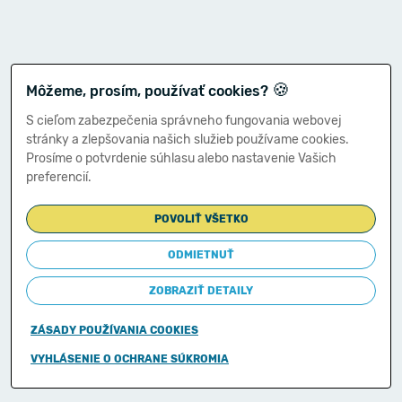
🍪
Môžeme, prosím, používať cookies?
S cieľom zabezpečenia správneho fungovania webovej
stránky a zlepšovania našich služieb používame cookies.
Prosíme o potvrdenie súhlasu alebo nastavenie Vašich
preferencií.
POVOLIŤ VŠETKO
ODMIETNUŤ
ZOBRAZIŤ DETAILY
ZÁSADY POUŽÍVANIA COOKIES
Copyright © 2011-2026
VYHLÁSENIE O OCHRANE SÚKROMIA
Ministerstvo financií Slovenskej republiky