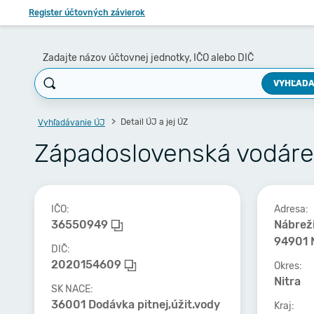
Register účtovných závierok
Zadajte názov účtovnej jednotky, IČO alebo DIČ
VYHĽADA
Detail ÚJ a jej ÚZ
Vyhľadávanie ÚJ
Západoslovenská vodáren
IČO:
Adresa:
36550949
Nábreži
94901 N
DIČ:
2020154609
Okres:
Nitra
SK NACE:
36001 Dodávka pitnej,úžit.vody
Kraj: