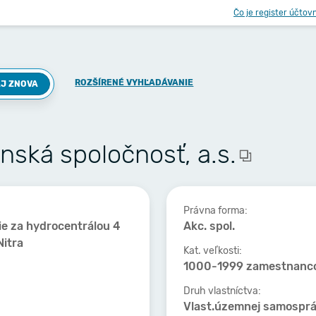
Čo je register účtov
ROZŠÍRENÉ VYHĽADÁVANIE
J ZNOVA
ská spoločnosť, a.s.
Právna forma:
e za hydrocentrálou 4
Akc. spol.
itra
Kat. veľkosti:
1000-1999 zamestnanc
Druh vlastníctva:
Vlast.územnej samospr