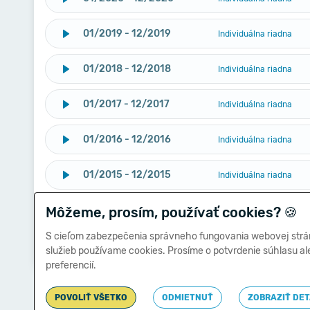
01/2019 - 12/2019
Individuálna riadna
01/2018 - 12/2018
Individuálna riadna
01/2017 - 12/2017
Individuálna riadna
01/2016 - 12/2016
Individuálna riadna
01/2015 - 12/2015
Individuálna riadna
Môžeme, prosím, používať cookies?
01/2014 - 12/2014
🍪
Individuálna riadna
S cieľom zabezpečenia správneho fungovania webovej strá
01/2013 - 12/2013
Individuálna riadna
služieb používame cookies. Prosíme o potvrdenie súhlasu a
preferencií.
POVOLIŤ VŠETKO
ODMIETNUŤ
ZOBRAZIŤ DET