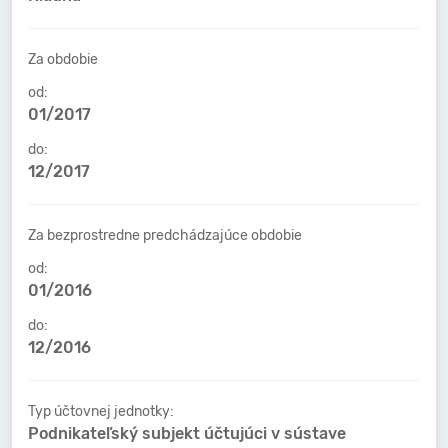
Za obdobie
od:
01/2017
do:
12/2017
Za bezprostredne predchádzajúce obdobie
od:
01/2016
do:
12/2016
Typ účtovnej jednotky:
Podnikateľský subjekt účtujúci v sústave