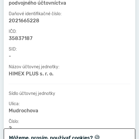
podvojného účtovníctva
Daňové identifikačné číslo:
2021665228
IČO:
35837187
SID:
-
Názov účtovnej jednotky:
HIMEX PLUS s. r. o.
Sídlo účtovnej jednotky
Ulica:
Mudrochova
Číslo:
2
🍪
Môžeme, prosím, používať cookies?