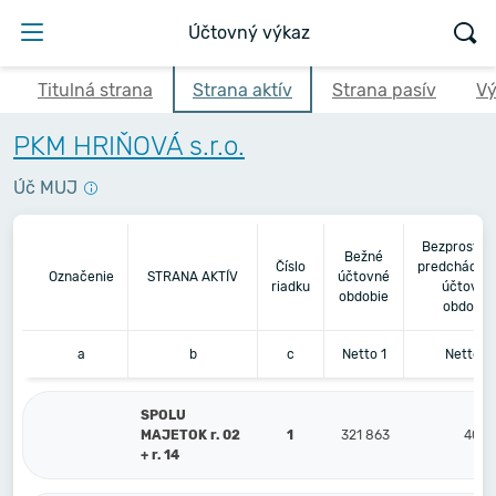
Účtovný výkaz
Titulná strana
Strana aktív
Strana pasív
Vý
PKM HRIŇOVÁ s.r.o.
Úč MUJ
Bezprostre
Bežné
Číslo
predchádza
Označenie
STRANA AKTÍV
účtovné
riadku
účtovné
obdobie
obdobie
a
b
c
Netto 1
Netto 2
SPOLU
MAJETOK r. 02
1
321 863
400 
+ r. 14