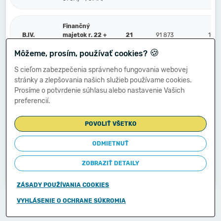
Finančný
B.IV.
majetok r. 22 +
21
91 873
106 
r. 23
🍪
Môžeme, prosím, používať cookies?
S cieľom zabezpečenia správneho fungovania webovej
Peniaze a účty
stránky a zlepšovania našich služieb používame cookies.
v bankách (211,
B.IV.1.
22
91 873
106 
213, 21X, 221A,
Prosíme o potvrdenie súhlasu alebo nastavenie Vašich
22XA, +/- 261)
preferencií.
POVOLIŤ VŠETKO
Ostatné
finančné účty
(251, 252, 253,
ODMIETNUŤ
2.
23
256, 257, 25X,
259, 314A) -
ZOBRAZIŤ DETAILY
/291, 29X/
ZÁSADY POUŽÍVANIA COOKIES
Copyright © 2011-2026
VYHLÁSENIE O OCHRANE SÚKROMIA
Ministerstvo financií Slovenskej republiky