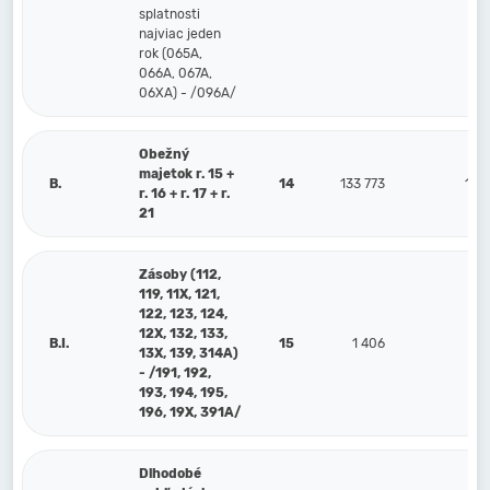
splatnosti
najviac jeden
rok (065A,
066A, 067A,
06XA) - /096A/
Obežný
majetok r. 15 +
B.
14
133 773
156
r. 16 + r. 17 + r.
21
Zásoby (112,
119, 11X, 121,
122, 123, 124,
12X, 132, 133,
B.I.
15
1 406
6
13X, 139, 314A)
- /191, 192,
193, 194, 195,
196, 19X, 391A/
Dlhodobé