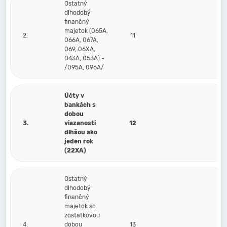
Ostatný
dlhodobý
finančný
majetok (065A,
2.
11
066A, 067A,
069, 06XA,
043A, 053A) -
/095A, 096A/
Účty v
bankách s
dobou
3.
viazanosti
12
dlhšou ako
jeden rok
(22XA)
Ostatný
dlhodobý
finančný
majetok so
zostatkovou
4.
dobou
13