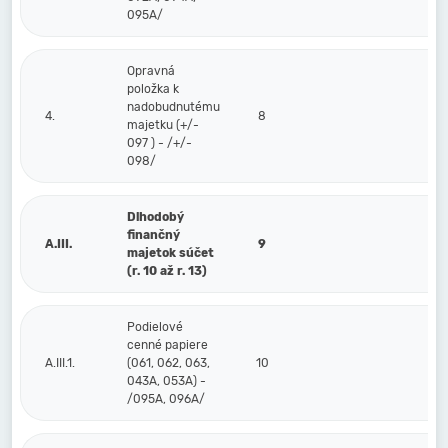
095A/
Opravná
položka k
nadobudnutému
4.
8
majetku (+/-
097 ) - /+/-
098/
Dlhodobý
finančný
A.III.
9
majetok súčet
(r. 10 až r. 13)
Podielové
cenné papiere
A.III.1.
(061, 062, 063,
10
043A, 053A) -
/095A, 096A/