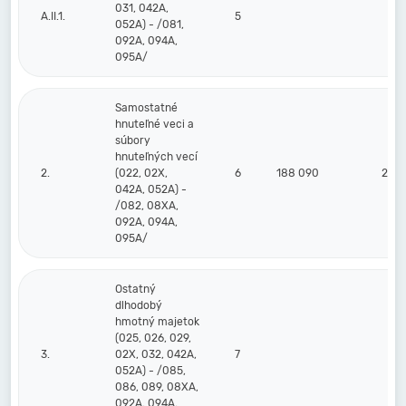
031, 042A,
A.II.1.
5
052A) - /081,
092A, 094A,
095A/
Samostatné
hnuteľné veci a
súbory
hnuteľných vecí
2.
(022, 02X,
6
188 090
244 
042A, 052A) -
/082, 08XA,
092A, 094A,
095A/
Ostatný
dlhodobý
hmotný majetok
(025, 026, 029,
3.
02X, 032, 042A,
7
052A) - /085,
086, 089, 08XA,
092A, 094A,