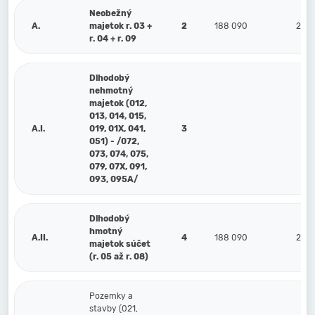
Neobežný
A.
majetok r. 03 +
2
188 090
244 
r. 04 + r. 09
Dlhodobý
nehmotný
majetok (012,
013, 014, 015,
A.I.
019, 01X, 041,
3
051) - /072,
073, 074, 075,
079, 07X, 091,
093, 095A/
Dlhodobý
hmotný
A.II.
4
188 090
244 
majetok súčet
(r. 05 až r. 08)
Pozemky a
stavby (021,