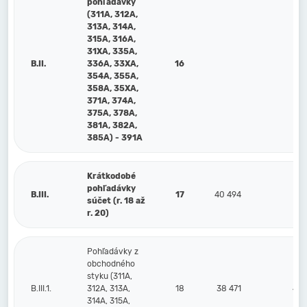
pohľadávky
(311A, 312A,
313A, 314A,
315A, 316A,
31XA, 335A,
B.II.
336A, 33XA,
16
354A, 355A,
358A, 35XA,
371A, 374A,
375A, 378A,
381A, 382A,
385A) - 391A
Krátkodobé
pohľadávky
B.III.
17
40 494
44
súčet (r. 18 až
r. 20)
Pohľadávky z
obchodného
styku (311A,
B.III.1.
312A, 313A,
18
38 471
43 
314A, 315A,