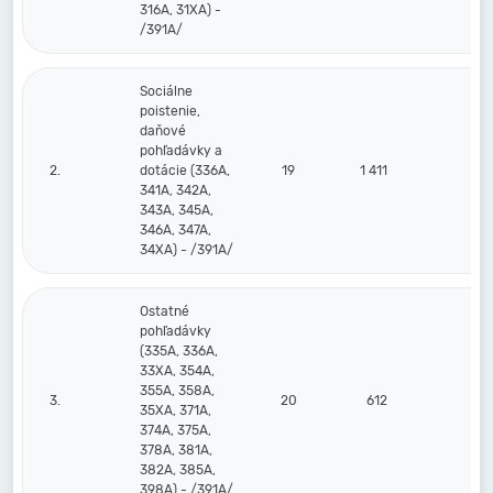
316A, 31XA) -
/391A/
Sociálne
poistenie,
daňové
pohľadávky a
2.
dotácie (336A,
19
1 411
341A, 342A,
343A, 345A,
346A, 347A,
34XA) - /391A/
Ostatné
pohľadávky
(335A, 336A,
33XA, 354A,
355A, 358A,
3.
20
612
35XA, 371A,
374A, 375A,
378A, 381A,
382A, 385A,
398A) - /391A/