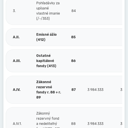
Pohľadávky za
upísané
3.
84
vlastné imanie
(/-/353)
Emisné ážio
A.II.
85
(412)
Ostatné
A.III.
kapitálové
86
fondy (413)
Zákonné
rezervné
A.IV.
87
3 984 333
3 98
fondy r. 88 + r.
89
Zákonný
rezervný fond
A.IV.1.
a nedeliteľný
88
3 984 333
3 98