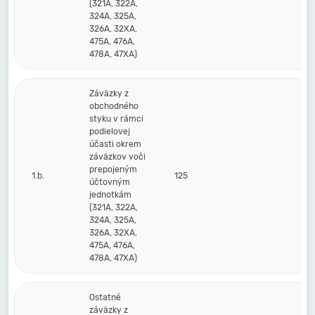
(321A, 322A,
324A, 325A,
326A, 32XA,
475A, 476A,
478A, 47XA)
Záväzky z
obchodného
styku v rámci
podielovej
účasti okrem
záväzkov voči
prepojeným
1.b.
125
účtovným
jednotkám
(321A, 322A,
324A, 325A,
326A, 32XA,
475A, 476A,
478A, 47XA)
Ostatné
záväzky z