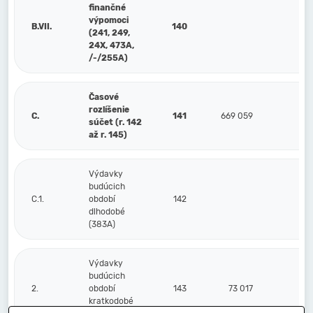
finančné
výpomoci
B.VII.
140
(241, 249,
24X, 473A,
/-/255A)
Časové
rozlíšenie
C.
141
669 059
94
súčet (r. 142
až r. 145)
Výdavky
budúcich
C.1.
období
142
dlhodobé
(383A)
Výdavky
budúcich
2.
období
143
73 017
kratkodobé