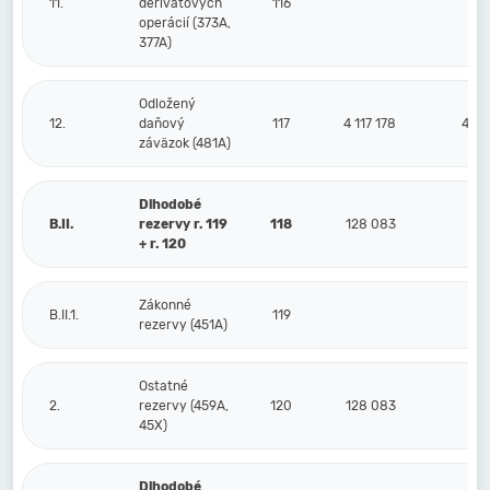
11.
derivátových
116
operácií (373A,
377A)
Odložený
12.
daňový
117
4 117 178
4 38
záväzok (481A)
Dlhodobé
B.II.
rezervy r. 119
118
128 083
10
+ r. 120
Zákonné
B.II.1.
119
rezervy (451A)
Ostatné
2.
rezervy (459A,
120
128 083
10
45X)
Dlhodobé