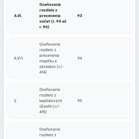
Oceňovacie
rozdiely z
A.VI.
precenenia
93
súčet (r. 94 až
r. 96)
Oceňovacie
rozdiely z
precenenia
A.VI.1.
94
majetku a
záväzkov (+/-
414)
Oceňovacie
rozdiely z
2.
kapitálových
95
účastín (+/-
415)
Oceňovacie
rozdiely z