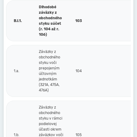
Dlhodobé
záväzky z
obchodného
B.I.1.
103
styku súčet
(r. 104 až r.
106)
Záväzky z
obchodného
styku voči
prepojeným
1.a.
104
účtovným
jednotkám
(321A, 475A,
476A)
Záväzky z
obchodného
styku v rámci
podielovej
účasti okrem
1.b.
záväzkov voči
105