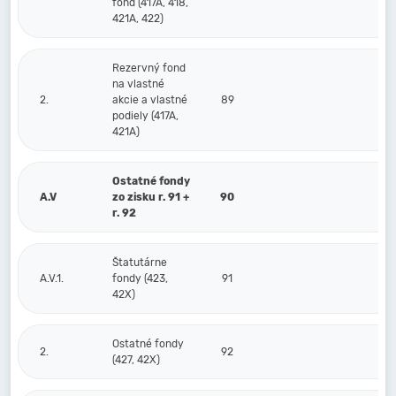
fond (417A, 418,
421A, 422)
Rezervný fond
na vlastné
2.
akcie a vlastné
89
podiely (417A,
421A)
Ostatné fondy
A.V
zo zisku r. 91 +
90
r. 92
Štatutárne
A.V.1.
fondy (423,
91
42X)
Ostatné fondy
2.
92
(427, 42X)