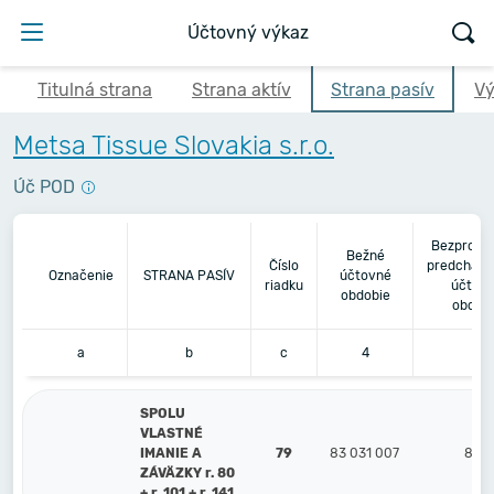
Účtovný výkaz
Titulná strana
Strana aktív
Strana pasív
Vý
Metsa Tissue Slovakia s.r.o.
Úč POD
Bezprost
Bežné
Číslo
predchádz
Označenie
STRANA PASÍV
účtovné
riadku
účtov
obdobie
obdob
a
b
c
4
5
SPOLU
VLASTNÉ
IMANIE A
79
83 031 007
81 7
ZÁVÄZKY r. 80
+ r. 101 + r. 141