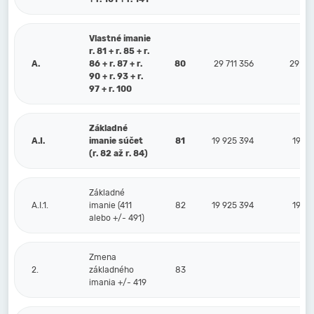
Vlastné imanie
r. 81 + r. 85 + r.
A.
86 + r. 87 + r.
80
29 711 356
29 08
90 + r. 93 + r.
97 + r. 100
Základné
A.I.
imanie súčet
81
19 925 394
19 92
(r. 82 až r. 84)
Základné
A.I.1.
imanie (411
82
19 925 394
19 92
alebo +/- 491)
Zmena
2.
základného
83
imania +/- 419