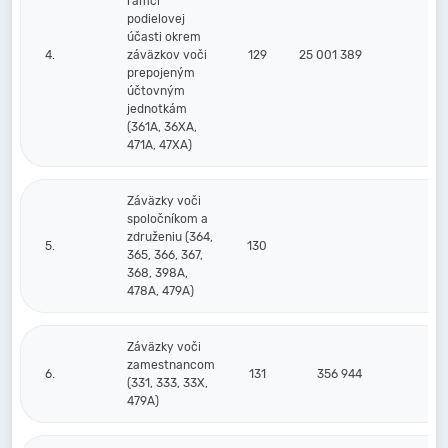
rámci
podielovej
účasti okrem
4.
záväzkov voči
129
25 001 389
prepojeným
účtovným
jednotkám
(361A, 36XA,
471A, 47XA)
Záväzky voči
spoločníkom a
združeniu (364,
5.
130
365, 366, 367,
368, 398A,
478A, 479A)
Záväzky voči
zamestnancom
6.
131
356 944
31
(331, 333, 33X,
479A)