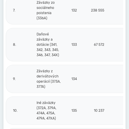
Záväzky zo
sociálneho
7.
132
238 555
21
poistenia
(336A)
Daňové
záväzky a
8.
dotácie (341,
133
67 572
5
342, 343, 345,
346, 347, 34X)
Záväzky z
derivátových
9.
134
operácií (373A,
377A)
Iné záväzky
(372A, 379A,
10.
135
10 237
474A, 475A,
479A, 47XA)