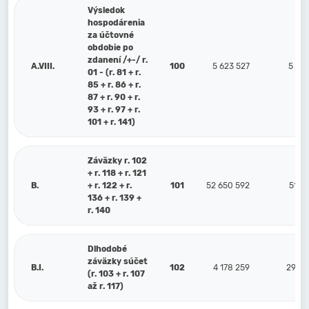
Výsledok
hospodárenia
za účtovné
obdobie po
zdanení /+-/ r.
A.VIII.
100
5 623 527
5 08
01 - (r. 81 + r.
85 + r. 86 + r.
87 + r. 90 + r.
93 + r. 97 + r.
101 + r. 141)
Záväzky r. 102
+ r. 118 + r. 121
B.
+ r. 122 + r.
101
52 650 592
51 74
136 + r. 139 +
r. 140
Dlhodobé
záväzky súčet
B.I.
102
4 178 259
29 40
(r. 103 + r. 107
až r. 117)