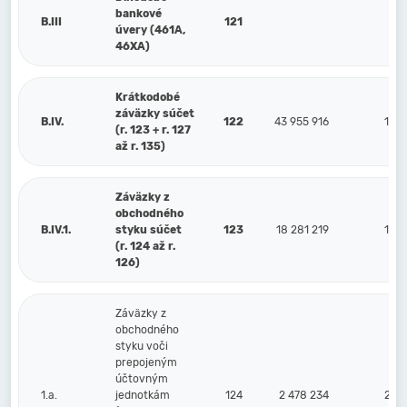
bankové
B.III
121
úvery (461A,
46XA)
Krátkodobé
záväzky súčet
B.IV.
122
43 955 916
17 7
(r. 123 + r. 127
až r. 135)
Záväzky z
obchodného
B.IV.1.
styku súčet
123
18 281 219
17 1
(r. 124 až r.
126)
Záväzky z
obchodného
styku voči
prepojeným
účtovným
1.a.
jednotkám
124
2 478 234
2 38