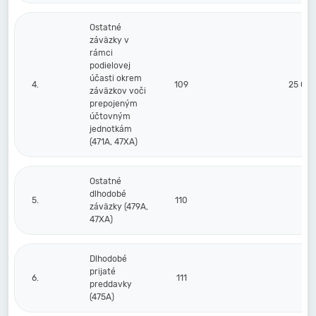
Ostatné
záväzky v
rámci
podielovej
účasti okrem
4.
109
25 00
záväzkov voči
prepojeným
účtovným
jednotkám
(471A, 47XA)
Ostatné
dlhodobé
5.
110
záväzky (479A,
47XA)
Dlhodobé
prijaté
6.
111
preddavky
(475A)