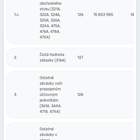
obchodného
styku (321A,
1.c.
322A, 324A,
126
15 802 985
14 79
325A, 326A,
32XA, 475A,
476A, 478A,
47XA)
Čistá hodnota
2.
127
zákazky (316A)
Ostatné
záväzky voči
prepojeným
3.
účtovným
128
jednotkám
(361A, 36XA,
471A, 47XA)
Ostatné
záväzky v