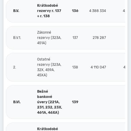
Krátkodobé
B.V.
rezervy r. 137
136
4 388 334
4 48
+ r. 138
Zákonné
B.V.1.
rezervy (323A,
137
278 287
24
451A)
Ostatné
rezervy (323A,
2.
138
4 110 047
4 24
32X, 459A,
45XA)
Bežné
bankové
B.VI.
úvery (221A,
139
231, 232, 23X,
461A, 46XA)
Krátkodobé