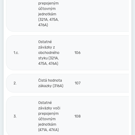
prepojeným
účtovným
jednotkám
(321A, 475A,
476A)
Ostatné
záväzky z
1.c.
obchodného
106
styku (321A,
475A, 476A)
Čistá hodnota
2.
107
zákazky (316A)
Ostatné
záväzky voči
prepojeným
3.
108
účtovným
jednotkám
(471A, 47XA)