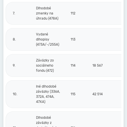
Dlhodobé
7.
zmenky na
112
úhradu (478A)
Vydané
8.
dlhopisy
113
(473A/-/255A)
Záväzky zo
9.
sociálneho
114
18 567
1
fondu (472)
Iné dlhodobé
záväzky (336A,
10.
115
42 514
372A, 474A,
47XA)
Dlhodobé
záväzky z