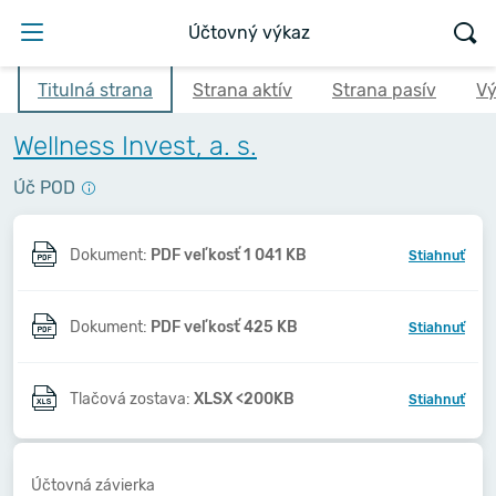
Účtovný výkaz
Titulná strana
Strana aktív
Strana pasív
Vý
Wellness Invest, a. s.
Úč POD
Dokument:
PDF veľkosť 1 041 KB
Stiahnuť
Dokument:
PDF veľkosť 425 KB
Stiahnuť
Tlačová zostava:
XLSX <200KB
Stiahnuť
Účtovná závierka