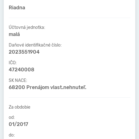
Riadna
Účtovná jednotka:
malá
Daňové identifikačné číslo:
2023551904
IČO:
47240008
SK NACE:
68200 Prenájom vlast.nehnuteľ.
Za obdobie
od:
01/2017
do: