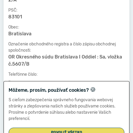
PSČ:
83101
Obec:
Bratislava
Označenie obchodného registra a číslo zápisu obchodnej
spoločnosti:
OR Okresného súdu Bratislava I Oddiel : Sa, vložka
č.5607/B
Telefónne číslo:
-
🍪
Môžeme, prosím, používať cookies?
Faxové číslo:
-
S cieľom zabezpečenia správneho fungovania webovej
stránky a zlepšovania našich služieb používame cookies.
E-mailová adresa:
Prosíme o potvrdenie súhlasu alebo nastavenie Vašich
-
preferencií.
POVOLIŤ VŠETKO