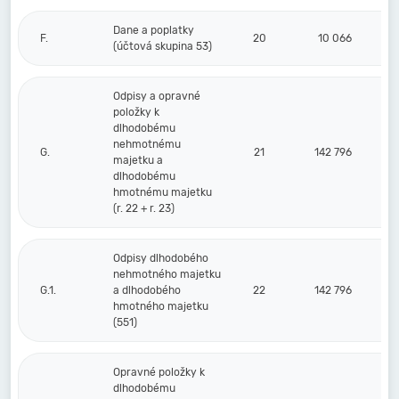
Dane a poplatky
F.
20
10 066
(účtová skupina 53)
Odpisy a opravné
položky k
dlhodobému
nehmotnému
G.
21
142 796
majetku a
dlhodobému
hmotnému majetku
(r. 22 + r. 23)
Odpisy dlhodobého
nehmotného majetku
G.1.
a dlhodobého
22
142 796
hmotného majetku
(551)
Opravné položky k
dlhodobému