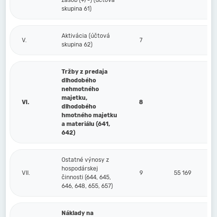
zásob (+/-) (účtová
skupina 61)
Aktivácia (účtová
V.
7
skupina 62)
Tržby z predaja
dlhodobého
nehmotného
majetku,
VI.
8
dlhodobého
hmotného majetku
a materiálu (641,
642)
Ostatné výnosy z
hospodárskej
VII.
9
55 169
činnosti (644, 645,
646, 648, 655, 657)
Náklady na