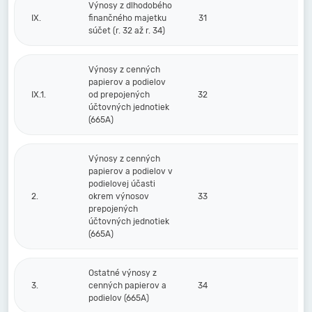
Výnosy z dlhodobého
IX.
finančného majetku
31
súčet (r. 32 až r. 34)
Výnosy z cenných
papierov a podielov
IX.1.
od prepojených
32
účtovných jednotiek
(665A)
Výnosy z cenných
papierov a podielov v
podielovej účasti
2.
okrem výnosov
33
prepojených
účtovných jednotiek
(665A)
Ostatné výnosy z
3.
cenných papierov a
34
podielov (665A)