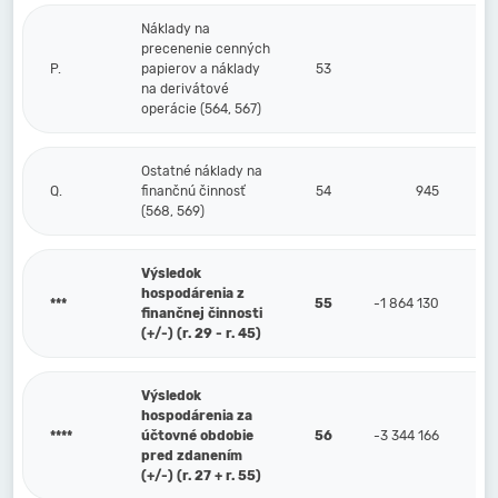
Náklady na
precenenie cenných
P.
papierov a náklady
53
na derivátové
operácie (564, 567)
Ostatné náklady na
Q.
finančnú činnosť
54
945
(568, 569)
Výsledok
hospodárenia z
***
55
-1 864 130
finančnej činnosti
(+/-) (r. 29 - r. 45)
Výsledok
hospodárenia za
****
účtovné obdobie
56
-3 344 166
pred zdanením
(+/-) (r. 27 + r. 55)