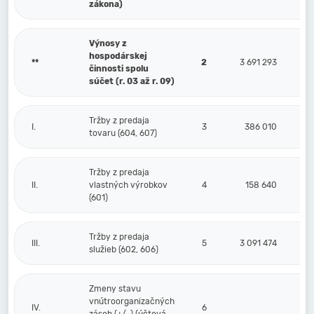
zákona)
Výnosy z
hospodárskej
**
2
3 691 293
činnosti spolu
súčet (r. 03 až r. 09)
Tržby z predaja
I.
3
386 010
tovaru (604, 607)
Tržby z predaja
II.
vlastných výrobkov
4
158 640
(601)
Tržby z predaja
III.
5
3 091 474
služieb (602, 606)
Zmeny stavu
vnútroorganizačných
IV.
6