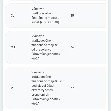
Výnosy z
krátkodobého
X.
35
finančného majetku
súčet (r. 36 až r. 38)
Výnosy z
krátkodobého
finančného majetku
X.1.
36
od prepojených
účtovných jednotiek
(666A)
Výnosy z
krátkodobého
finančného majetku v
podielovej účasti
2.
37
okrem výnosov
prepojených
účtovných jednotiek
(666A)