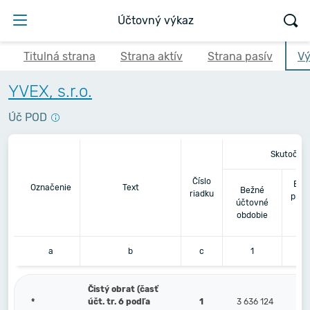
Účtovný výkaz
Titulná strana
Strana aktív
Strana pasív
Vý
YVEX, s.r.o.
Úč POD
Skutočnos
Číslo
Bez
Označenie
Text
Bežné
riadku
pred
účtovné
obdobie
a
b
c
1
Čistý obrat (časť
*
účt. tr. 6 podľa
1
3 636 124