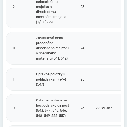
nehmotnému
2.
majetku a
23
dlhodobému
hmotnému majetku
(+/-) (553)
Zostatková cena
predaného
H.
dlhodobého majetku
24
a predaného
materiálu (541, 542)
Opravné položky k
I.
pohľadávkam (+/-)
25
(547)
Ostatné náklady na
hospodársku činnosť
J.
26
2 886 087
(543, 544, 545, 546,
548, 549, 555, 557)