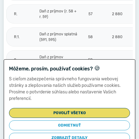
Daň z príjmov (r. 58 +
R.
57
2 880
r. 59)
Daň z príjmov splatná
R.1.
58
2 880
(591, 595)
Daň z príjmov
2.
59
odložená (+/-) (592)
🍪
Môžeme, prosím, používať cookies?
S cieľom zabezpečenia správneho fungovania webovej
Prevod podielov na
stránky a zlepšovania našich služieb používame cookies.
výsledku
S.
hospodárenia
60
Prosíme o potvrdenie súhlasu alebo nastavenie Vašich
spoločníkom (+/-
preferencií.
596)
POVOLIŤ VŠETKO
Výsledok
hospodárenia za
ODMIETNUŤ
****
účtovné obdobie po
61
-3 347 046
zdanení (+/-) (r. 56
ZOBRAZIŤ DETAILY