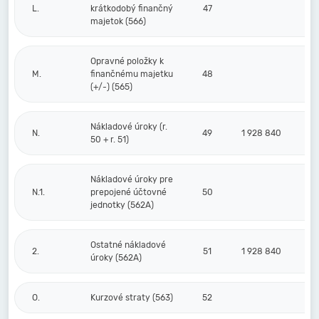
L.
krátkodobý finančný
47
majetok (566)
Opravné položky k
M.
finančnému majetku
48
(+/-) (565)
Nákladové úroky (r.
N.
49
1 928 840
50 + r. 51)
Nákladové úroky pre
N.1.
prepojené účtovné
50
jednotky (562A)
Ostatné nákladové
2.
51
1 928 840
úroky (562A)
O.
Kurzové straty (563)
52