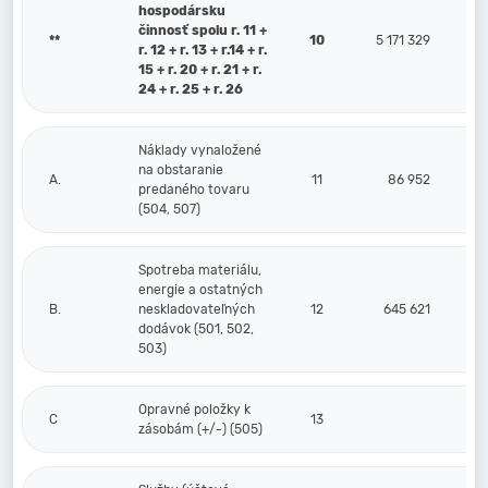
hospodársku
činnosť spolu r. 11 +
**
10
5 171 329
r. 12 + r. 13 + r.14 + r.
15 + r. 20 + r. 21 + r.
24 + r. 25 + r. 26
Náklady vynaložené
na obstaranie
A.
11
86 952
predaného tovaru
(504, 507)
Spotreba materiálu,
energie a ostatných
B.
neskladovateľných
12
645 621
dodávok (501, 502,
503)
Opravné položky k
C
13
zásobám (+/-) (505)