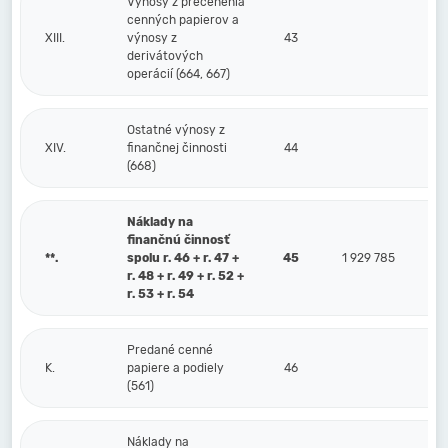
Výnosy z precenenia
cenných papierov a
XIII.
výnosy z
43
derivátových
operácií (664, 667)
Ostatné výnosy z
XIV.
finančnej činnosti
44
(668)
Náklady na
finančnú činnosť
**.
spolu r. 46 + r. 47 +
45
1 929 785
r. 48 + r. 49 + r. 52 +
r. 53 + r. 54
Predané cenné
K.
papiere a podiely
46
(561)
Náklady na