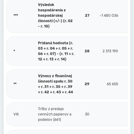
Výsledok
hospodárenia z
***
hospodárskej
27
-1 480 036
činnosti (+/-) (r. 02
- r. 10)
Pridaná hodnota (r.
03 + r. 04 + r. 05 + r.
*
28
2 313 190
06 + r. 07) - (r. 11 + r.
12 + r. 13 + r. 14)
Výnosy z finančnej
činnosti spolu r. 30
**
29
65 655
+ r. 31 + r. 35 + r. 39
+ r. 42 + r. 43 + r. 44
Tržby z predaja
VIII.
cenných papierov a
30
podielov (661)