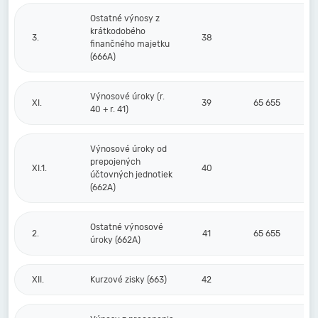
Ostatné výnosy z
krátkodobého
3.
38
finančného majetku
(666A)
Výnosové úroky (r.
XI.
39
65 655
40 + r. 41)
Výnosové úroky od
prepojených
XI.1.
40
účtovných jednotiek
(662A)
Ostatné výnosové
2.
41
65 655
úroky (662A)
XII.
Kurzové zisky (663)
42