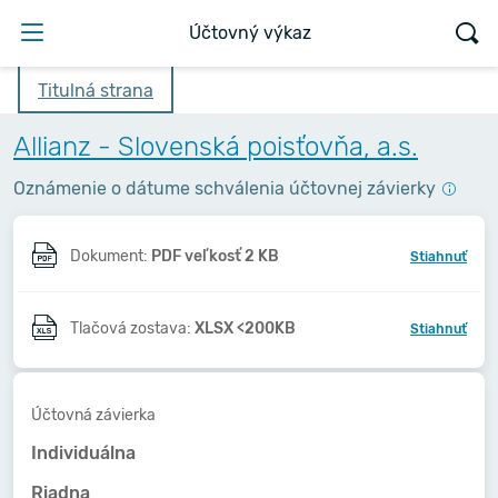
Účtovný výkaz
Titulná strana
Allianz - Slovenská poisťovňa, a.s.
Oznámenie o dátume schválenia účtovnej závierky
Dokument:
PDF veľkosť 2 KB
Stiahnuť
Tlačová zostava:
XLSX <200KB
Stiahnuť
Účtovná závierka
Individuálna
Riadna