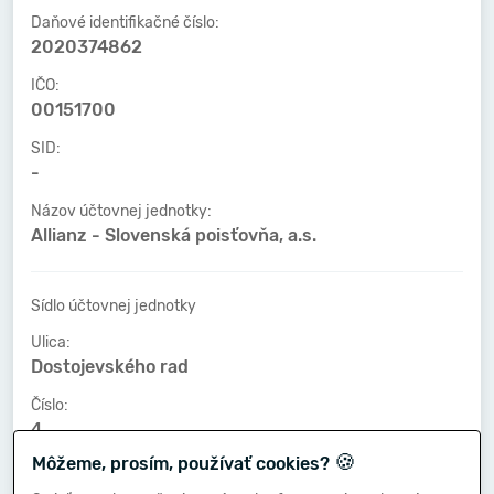
Daňové identifikačné číslo:
2020374862
IČO:
00151700
SID:
-
Názov účtovnej jednotky:
Allianz - Slovenská poisťovňa, a.s.
Sídlo účtovnej jednotky
Ulica:
Dostojevského rad
Číslo:
4
🍪
Môžeme, prosím, používať cookies?
PSČ:
81574