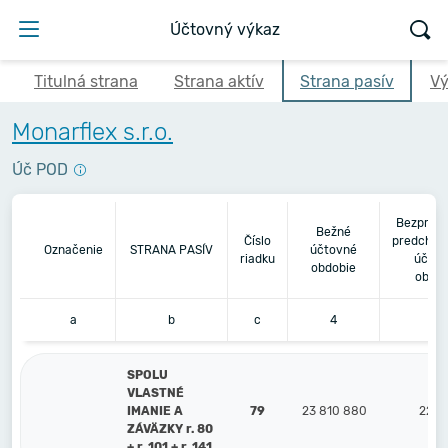
Účtovný výkaz
Titulná strana
Strana aktív
Strana pasív
Vý
Monarflex s.r.o.
Úč POD
Bezprost
Bežné
Číslo
predchád
Označenie
STRANA PASÍV
účtovné
riadku
účtov
obdobie
obdob
a
b
c
4
5
SPOLU
VLASTNÉ
IMANIE A
79
23 810 880
22 5
ZÁVÄZKY r. 80
+ r. 101 + r. 141