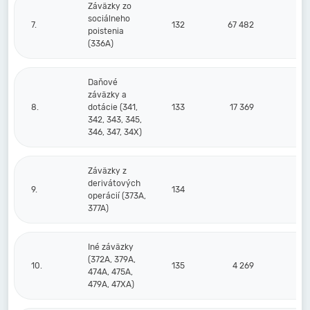
Záväzky zo
sociálneho
7.
132
67 482
poistenia
(336A)
Daňové
záväzky a
8.
dotácie (341,
133
17 369
342, 343, 345,
346, 347, 34X)
Záväzky z
derivátových
9.
134
operácií (373A,
377A)
Iné záväzky
(372A, 379A,
10.
135
4 269
474A, 475A,
479A, 47XA)