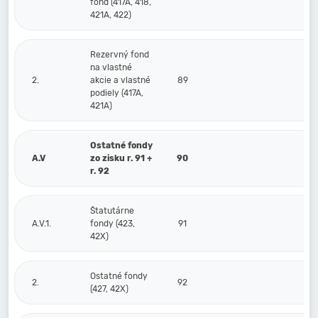
fond (417A, 418,
421A, 422)
Rezervný fond
na vlastné
2.
akcie a vlastné
89
podiely (417A,
421A)
Ostatné fondy
A.V
zo zisku r. 91 +
90
r. 92
Štatutárne
A.V.1.
fondy (423,
91
42X)
Ostatné fondy
2.
92
(427, 42X)