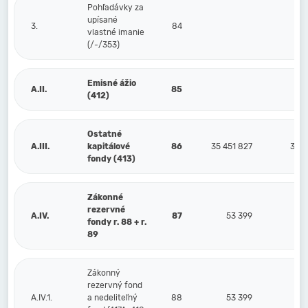
Pohľadávky za
upísané
3.
84
vlastné imanie
(/-/353)
Emisné ážio
A.II.
85
(412)
Ostatné
A.III.
kapitálové
86
35 451 827
35 4
fondy (413)
Zákonné
rezervné
A.IV.
87
53 399
fondy r. 88 + r.
89
Zákonný
rezervný fond
A.IV.1.
a nedeliteľný
88
53 399