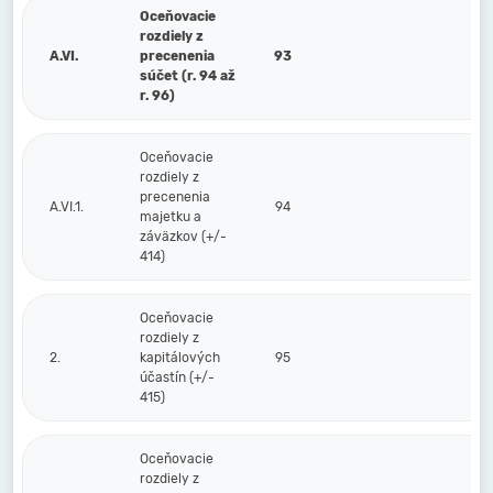
Oceňovacie
rozdiely z
A.VI.
precenenia
93
súčet (r. 94 až
r. 96)
Oceňovacie
rozdiely z
precenenia
A.VI.1.
94
majetku a
záväzkov (+/-
414)
Oceňovacie
rozdiely z
2.
kapitálových
95
účastín (+/-
415)
Oceňovacie
rozdiely z