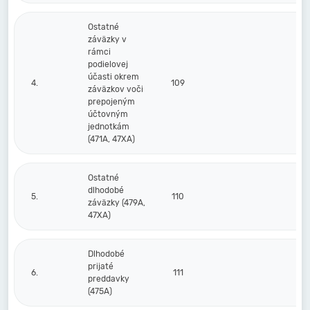
Ostatné
záväzky v
rámci
podielovej
účasti okrem
4.
109
záväzkov voči
prepojeným
účtovným
jednotkám
(471A, 47XA)
Ostatné
dlhodobé
5.
110
záväzky (479A,
47XA)
Dlhodobé
prijaté
6.
111
preddavky
(475A)