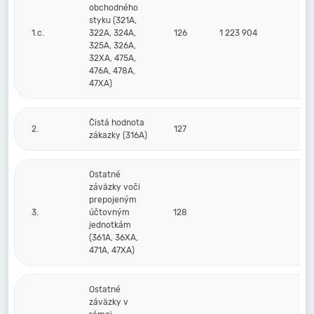
obchodného
styku (321A,
1.c.
322A, 324A,
126
1 223 904
1 9
325A, 326A,
32XA, 475A,
476A, 478A,
47XA)
Čistá hodnota
2.
127
zákazky (316A)
Ostatné
záväzky voči
prepojeným
3.
účtovným
128
jednotkám
(361A, 36XA,
471A, 47XA)
Ostatné
záväzky v