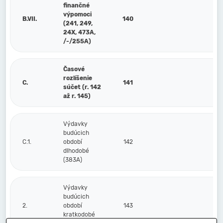
finančné
výpomoci
B.VII.
140
(241, 249,
24X, 473A,
/-/255A)
Časové
rozlíšenie
C.
141
súčet (r. 142
až r. 145)
Výdavky
budúcich
C.1.
období
142
dlhodobé
(383A)
Výdavky
budúcich
2.
období
143
kratkodobé