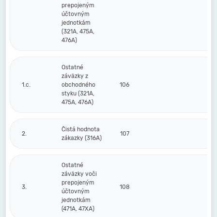
prepojeným
účtovným
jednotkám
(321A, 475A,
476A)
Ostatné
záväzky z
1.c.
obchodného
106
styku (321A,
475A, 476A)
Čistá hodnota
2.
107
zákazky (316A)
Ostatné
záväzky voči
prepojeným
3.
108
účtovným
jednotkám
(471A, 47XA)