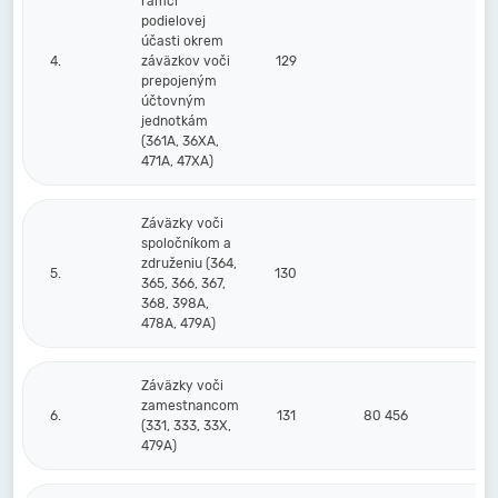
rámci
podielovej
účasti okrem
4.
záväzkov voči
129
prepojeným
účtovným
jednotkám
(361A, 36XA,
471A, 47XA)
Záväzky voči
spoločníkom a
združeniu (364,
5.
130
365, 366, 367,
368, 398A,
478A, 479A)
Záväzky voči
zamestnancom
6.
131
80 456
(331, 333, 33X,
479A)