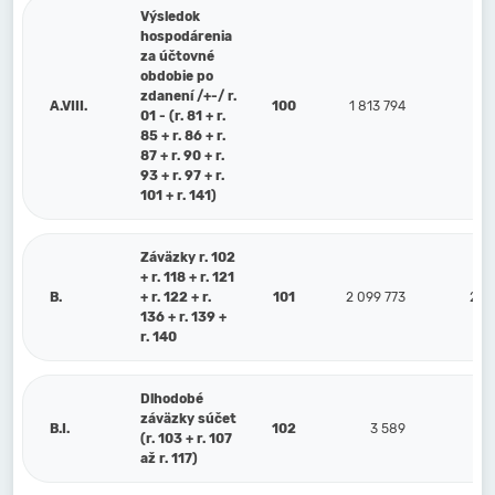
Výsledok
hospodárenia
za účtovné
obdobie po
zdanení /+-/ r.
A.VIII.
100
1 813 794
-1
01 - (r. 81 + r.
85 + r. 86 + r.
87 + r. 90 + r.
93 + r. 97 + r.
101 + r. 141)
Záväzky r. 102
+ r. 118 + r. 121
B.
+ r. 122 + r.
101
2 099 773
2 6
136 + r. 139 +
r. 140
Dlhodobé
záväzky súčet
B.I.
102
3 589
(r. 103 + r. 107
až r. 117)