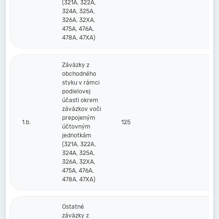
(321A, 322A,
324A, 325A,
326A, 32XA,
475A, 476A,
478A, 47XA)
Záväzky z
obchodného
styku v rámci
podielovej
účasti okrem
záväzkov voči
prepojeným
1.b.
125
účtovným
jednotkám
(321A, 322A,
324A, 325A,
326A, 32XA,
475A, 476A,
478A, 47XA)
Ostatné
záväzky z