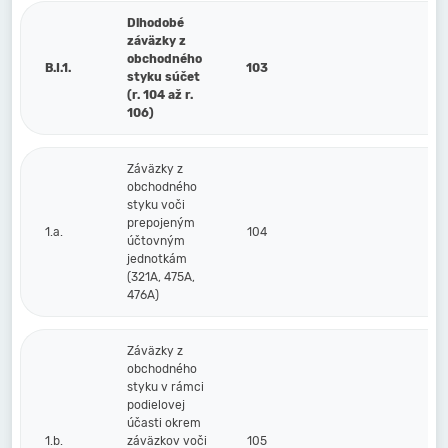
Dlhodobé
záväzky z
obchodného
B.I.1.
103
styku súčet
(r. 104 až r.
106)
Záväzky z
obchodného
styku voči
prepojeným
1.a.
104
účtovným
jednotkám
(321A, 475A,
476A)
Záväzky z
obchodného
styku v rámci
podielovej
účasti okrem
1.b.
záväzkov voči
105