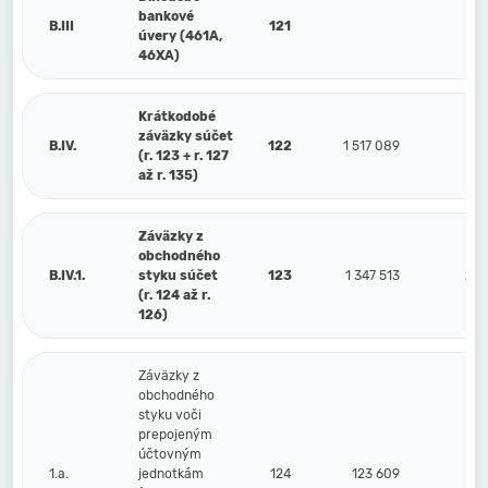
bankové
B.III
121
úvery (461A,
46XA)
Krátkodobé
záväzky súčet
B.IV.
122
1 517 089
2 2
(r. 123 + r. 127
až r. 135)
Záväzky z
obchodného
B.IV.1.
styku súčet
123
1 347 513
2 0
(r. 124 až r.
126)
Záväzky z
obchodného
styku voči
prepojeným
účtovným
1.a.
jednotkám
124
123 609