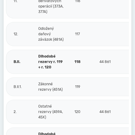
11.
derivátových
116
operácií (373A,
377A)
Odložený
12.
daňový
117
záväzok (481A)
Dlhodobé
B.II.
rezervy r. 119
118
44 861
+ r. 120
Zákonné
B.II.1.
119
rezervy (451A)
Ostatné
2.
rezervy (459A,
120
44 861
45X)
Dlhodobé