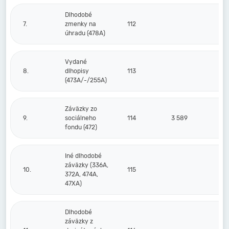
Dlhodobé
7.
zmenky na
112
úhradu (478A)
Vydané
8.
dlhopisy
113
(473A/-/255A)
Záväzky zo
9.
sociálneho
114
3 589
fondu (472)
Iné dlhodobé
záväzky (336A,
10.
115
372A, 474A,
47XA)
Dlhodobé
záväzky z