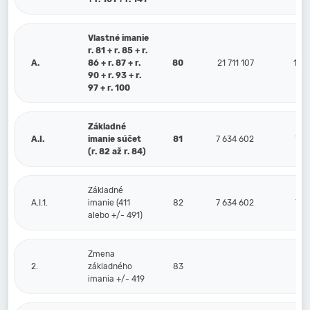
Vlastné imanie
r. 81 + r. 85 + r.
A.
86 + r. 87 + r.
80
21 711 107
19 8
90 + r. 93 + r.
97 + r. 100
Základné
A.I.
imanie súčet
81
7 634 602
7 6
(r. 82 až r. 84)
Základné
A.I.1.
imanie (411
82
7 634 602
7 6
alebo +/- 491)
Zmena
2.
základného
83
imania +/- 419