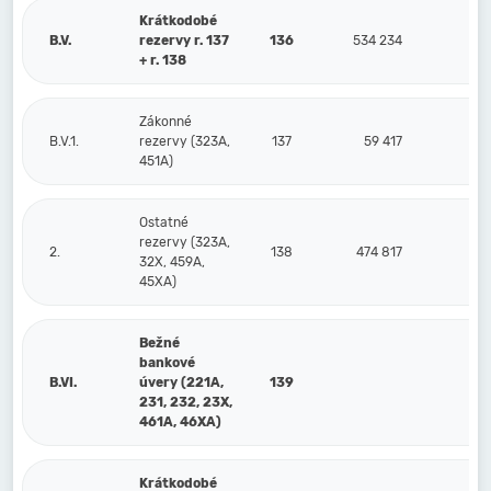
Krátkodobé
B.V.
rezervy r. 137
136
534 234
3
+ r. 138
Zákonné
B.V.1.
rezervy (323A,
137
59 417
451A)
Ostatné
rezervy (323A,
2.
138
474 817
3
32X, 459A,
45XA)
Bežné
bankové
B.VI.
úvery (221A,
139
231, 232, 23X,
461A, 46XA)
Krátkodobé