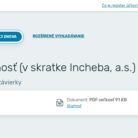
Čo je register účtov
ROZŠÍRENÉ VYHĽADÁVANIE
J ZNOVA
sť (v skratke Incheba, a.s.)
závierky
Dokument:
PDF veľkosť 91 KB
Stiahnuť