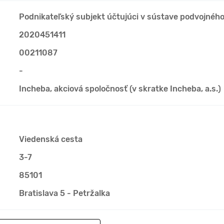
Podnikateľský subjekt účtujúci v sústave podvojnéh
2020451411
00211087
-
Incheba, akciová spoločnosť (v skratke Incheba, a.s.)
Viedenská cesta
3-7
85101
Bratislava 5 - Petržalka