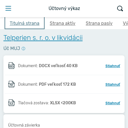
Účtovný výkaz
Titulná strana
Strana aktív
Strana pasív
Vý
Telperien s. r. o. v likvidácii
Úč MUJ
Dokument:
DOCX veľkosť 40 KB
Stiahnuť
Dokument:
PDF veľkosť 172 KB
Stiahnuť
Tlačová zostava:
XLSX <200KB
Stiahnuť
Účtovná závierka