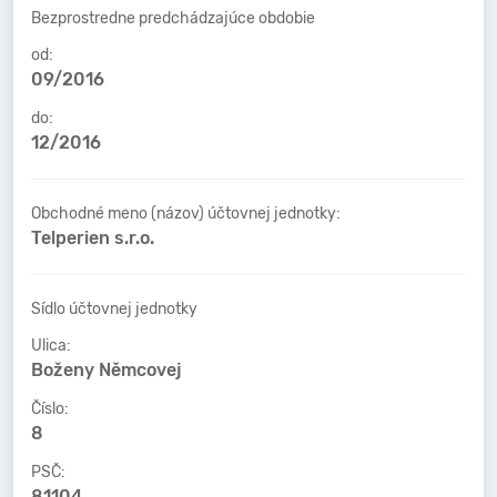
Bezprostredne predchádzajúce obdobie
od:
09/2016
do:
12/2016
Obchodné meno (názov) účtovnej jednotky:
Telperien s.r.o.
Sídlo účtovnej jednotky
Ulica:
Boženy Němcovej
Číslo:
8
PSČ:
81104