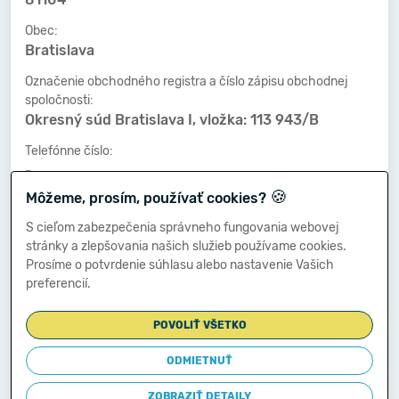
Obec:
Bratislava
Označenie obchodného registra a číslo zápisu obchodnej
spoločnosti:
Okresný súd Bratislava I, vložka: 113 943/B
Telefónne číslo:
-
🍪
Môžeme, prosím, používať cookies?
Faxové číslo:
-
S cieľom zabezpečenia správneho fungovania webovej
stránky a zlepšovania našich služieb používame cookies.
E-mailová adresa:
Prosíme o potvrdenie súhlasu alebo nastavenie Vašich
-
preferencií.
POVOLIŤ VŠETKO
Zostavená dňa:
12.06.2018
ODMIETNUŤ
Schválená dňa:
ZOBRAZIŤ DETAILY