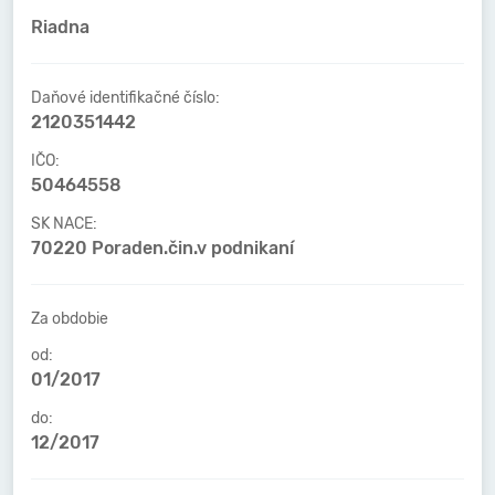
Riadna
Daňové identifikačné číslo:
2120351442
IČO:
50464558
SK NACE:
70220 Poraden.čin.v podnikaní
Za obdobie
od:
01/2017
do:
12/2017