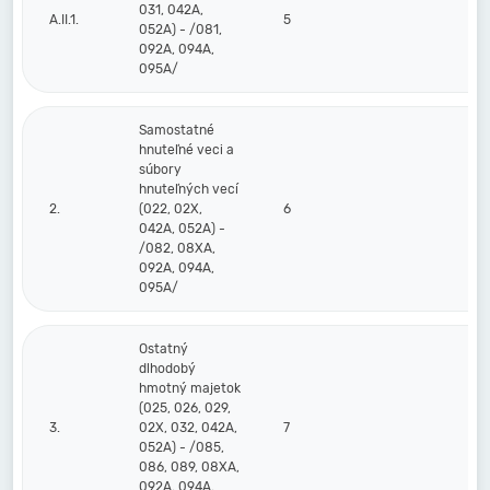
031, 042A,
A.II.1.
5
052A) - /081,
092A, 094A,
095A/
Samostatné
hnuteľné veci a
súbory
hnuteľných vecí
2.
(022, 02X,
6
042A, 052A) -
/082, 08XA,
092A, 094A,
095A/
Ostatný
dlhodobý
hmotný majetok
(025, 026, 029,
3.
02X, 032, 042A,
7
052A) - /085,
086, 089, 08XA,
092A, 094A,