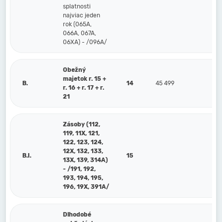
splatnosti
najviac jeden
rok (065A,
066A, 067A,
06XA) - /096A/
Obežný
majetok r. 15 +
B.
14
45 499
5 
r. 16 + r. 17 + r.
21
Zásoby (112,
119, 11X, 121,
122, 123, 124,
12X, 132, 133,
B.I.
15
13X, 139, 314A)
- /191, 192,
193, 194, 195,
196, 19X, 391A/
Dlhodobé