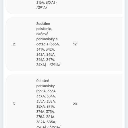
316A, 31XA) -
/391A/
Sociálne
poistenie,
daňové
pohľadávky a
2.
dotácie (336A,
19
341A, 342A,
343A, 345A,
346A, 347A,
34XA) - /391A/
Ostatné
pohľadávky
(335A, 336A,
33XA, 354A,
355A, 358A,
3.
20
35XA, 371A,
374A, 375A,
378A, 381A,
382A, 385A,
398A) - /391A/