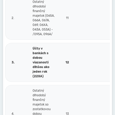
Ostatný
dlhodobý
finančný
majetok (065A,
2.
11
066A, 067A,
069, 06XA,
043A, 053A) -
/095A, 096A/
Účty v
bankách s
dobou
3.
viazanosti
12
dlhšou ako
jeden rok
(22XA)
Ostatný
dlhodobý
finančný
majetok so
zostatkovou
4.
dobou
13