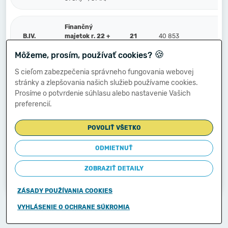
Finančný
B.IV.
majetok r. 22 +
21
40 853
5 
r. 23
🍪
Môžeme, prosím, používať cookies?
S cieľom zabezpečenia správneho fungovania webovej
Peniaze a účty
stránky a zlepšovania našich služieb používame cookies.
v bankách (211,
B.IV.1.
22
40 853
5 
213, 21X, 221A,
Prosíme o potvrdenie súhlasu alebo nastavenie Vašich
22XA, +/- 261)
preferencií.
POVOLIŤ VŠETKO
Ostatné
finančné účty
(251, 252, 253,
ODMIETNUŤ
2.
23
256, 257, 25X,
259, 314A) -
ZOBRAZIŤ DETAILY
/291, 29X/
ZÁSADY POUŽÍVANIA COOKIES
Copyright © 2011-2026
VYHLÁSENIE O OCHRANE SÚKROMIA
Ministerstvo financií Slovenskej republiky