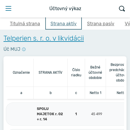
Účtovný výkaz
Titulná strana
Strana aktív
Strana pasív
Vý
Telperien s. r. o. v likvidácii
Úč MUJ
Bezprostre
Bežné
Číslo
predchádza
Označenie
STRANA AKTÍV
účtovné
riadku
účtovné
obdobie
obdobie
a
b
c
Netto 1
Netto 2
SPOLU
MAJETOK r. 02
1
45 499
5 
+ r. 14