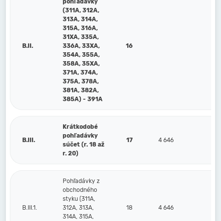
pohľadávky
(311A, 312A,
313A, 314A,
315A, 316A,
31XA, 335A,
B.II.
336A, 33XA,
16
354A, 355A,
358A, 35XA,
371A, 374A,
375A, 378A,
381A, 382A,
385A) - 391A
Krátkodobé
pohľadávky
B.III.
17
4 646
súčet (r. 18 až
r. 20)
Pohľadávky z
obchodného
styku (311A,
B.III.1.
312A, 313A,
18
4 646
314A, 315A,