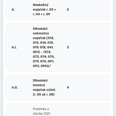
Neobežný
A.
majetok r. 03 +
2
r. 04 + r. 09
Dlhodobý
nehmotný
majetok (012,
013, 014, 015,
A.I.
019, 01X, 041,
3
051) - /072,
073, 074, 075,
079, 07X, 091,
093, 095A/
Dlhodobý
hmotný
A.II.
4
majetok súčet
(r. 05 až r. 08)
Pozemky a
stavby (021,