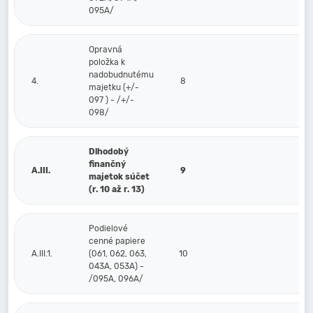
095A/
Opravná
položka k
nadobudnutému
4.
8
majetku (+/-
097 ) - /+/-
098/
Dlhodobý
finančný
A.III.
9
majetok súčet
(r. 10 až r. 13)
Podielové
cenné papiere
A.III.1.
(061, 062, 063,
10
043A, 053A) -
/095A, 096A/