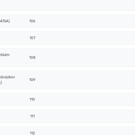
 476A)
106
107
notkám
108
 záväzkov
109
)
110
111
112