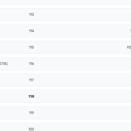
113
114
115
92
377A)
116
117
118
119
120