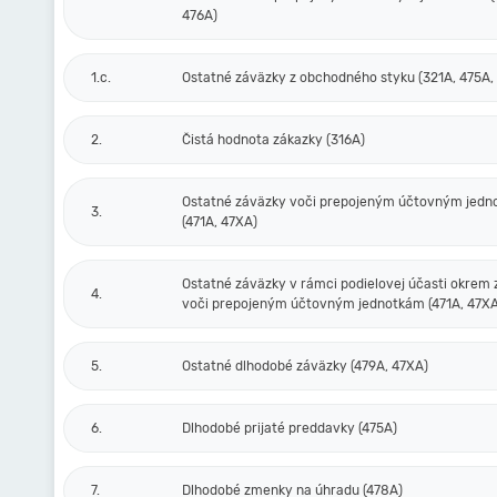
476A)
1.c.
Ostatné záväzky z obchodného styku (321A, 475A,
2.
Čistá hodnota zákazky (316A)
Ostatné záväzky voči prepojeným účtovným jed
3.
(471A, 47XA)
Ostatné záväzky v rámci podielovej účasti okrem
4.
voči prepojeným účtovným jednotkám (471A, 47XA
5.
Ostatné dlhodobé záväzky (479A, 47XA)
6.
Dlhodobé prijaté preddavky (475A)
7.
Dlhodobé zmenky na úhradu (478A)