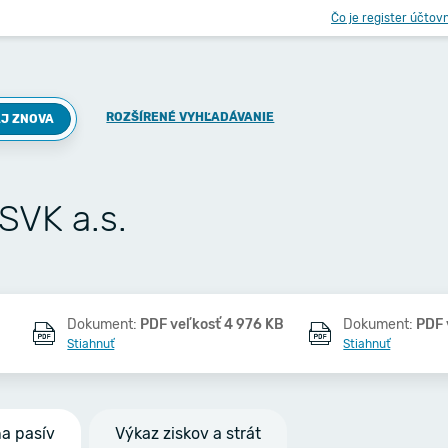
Čo je register účtov
ROZŠÍRENÉ VYHĽADÁVANIE
J ZNOVA
SVK a.s.
Dokument:
PDF veľkosť 4 976 KB
Dokument:
PDF 
Stiahnuť
Stiahnuť
na pasív
Výkaz ziskov a strát