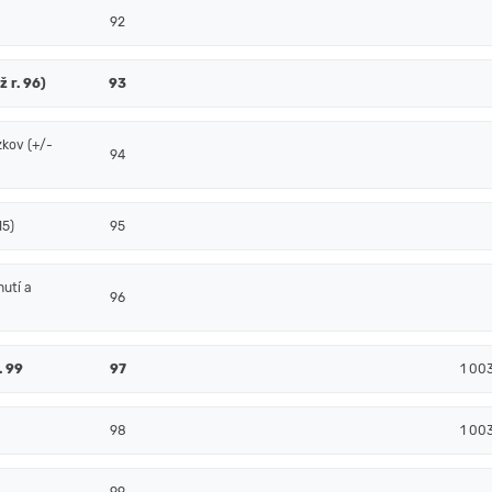
92
ž r. 96)
93
zkov (+/-
94
15)
95
nutí a
96
. 99
97
1 00
98
1 00