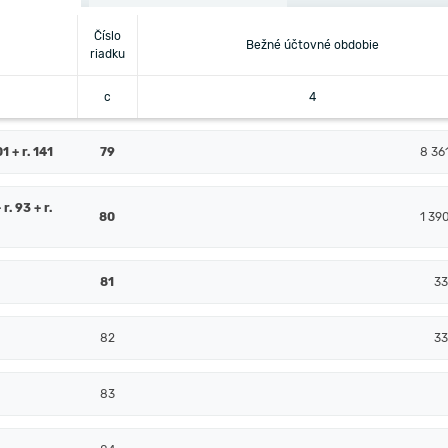
Číslo
Bežné účtovné obdobie
riadku
c
4
 + r. 141
79
8 36
 r. 93 + r.
80
1 39
81
33
82
33
83