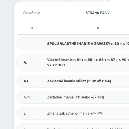
Označenie
STRANA PASÍV
a
b
SPOLU VLASTNÉ IMANIE A ZÁVÄZKY r. 80 + r. 101
Vlastné imanie r. 81 + r. 85 + r. 86 + r. 87 + r. 90 +
A.
97 + r. 100
A.I.
Základné imanie súčet (r. 82 až r. 84)
A.I.1.
Základné imanie (411 alebo +/- 491)
2.
Zmena základného imania +/- 419