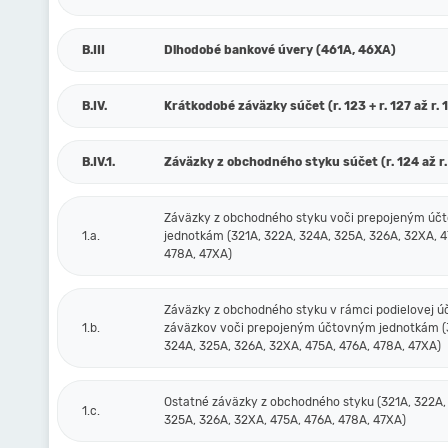
B.III
Dlhodobé bankové úvery (461A, 46XA)
B.IV.
Krátkodobé záväzky súčet (r. 123 + r. 127 až r. 
B.IV.1.
Záväzky z obchodného styku súčet (r. 124 až r.
Záväzky z obchodného styku voči prepojeným ú
1.a.
jednotkám (321A, 322A, 324A, 325A, 326A, 32XA, 4
478A, 47XA)
Záväzky z obchodného styku v rámci podielovej ú
1.b.
záväzkov voči prepojeným účtovným jednotkám (
324A, 325A, 326A, 32XA, 475A, 476A, 478A, 47XA)
Ostatné záväzky z obchodného styku (321A, 322A,
1.c.
325A, 326A, 32XA, 475A, 476A, 478A, 47XA)