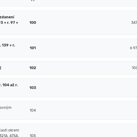
99
 zdanení
93 + r. 97 +
100
34
. 139 + r.
101
6 97
)
102
10
 104 až r.
103
čtovným
104
časti okrem
321A, 475A,
105