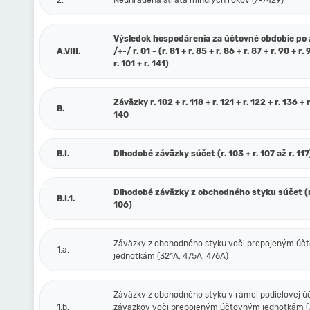
2.
Neuhradená strata minulých rokov (/-/429)
Výsledok hospodárenia za účtovné obdobie po
A.VIII.
/+-/ r. 01 - (r. 81 + r. 85 + r. 86 + r. 87 + r. 90 + r. 
r. 101 + r. 141)
Záväzky r. 102 + r. 118 + r. 121 + r. 122 + r. 136 + r
B.
140
B.I.
Dlhodobé záväzky súčet (r. 103 + r. 107 až r. 117
Dlhodobé záväzky z obchodného styku súčet (r.
B.I.1.
106)
Záväzky z obchodného styku voči prepojeným ú
1.a.
jednotkám (321A, 475A, 476A)
Záväzky z obchodného styku v rámci podielovej ú
1.b.
záväzkov voči prepojeným účtovným jednotkám (