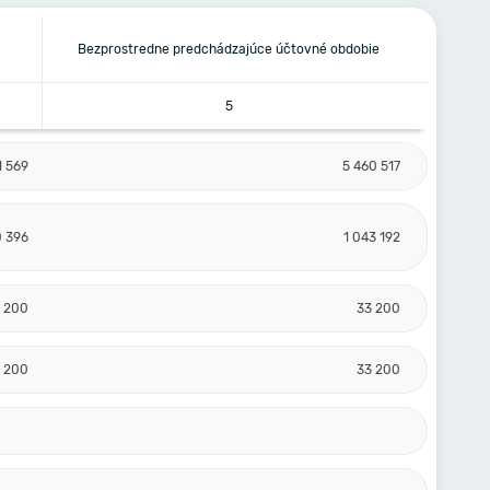
Bezprostredne predchádzajúce účtovné obdobie
5
1 569
5 460 517
0 396
1 043 192
 200
33 200
 200
33 200