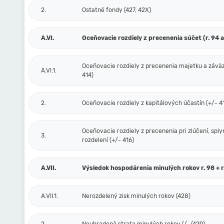
2.
Ostatné fondy (427, 42X)
A.VI.
Oceňovacie rozdiely z precenenia súčet (r. 94 a
Oceňovacie rozdiely z precenenia majetku a závä
A.VI.1.
414)
2.
Oceňovacie rozdiely z kapitálových účastín (+/- 4
Oceňovacie rozdiely z precenenia pri zlúčení, sply
3.
rozdelení (+/- 416)
A.VII.
Výsledok hospodárenia minulých rokov r. 98 + r
A.VII.1.
Nerozdelený zisk minulých rokov (428)