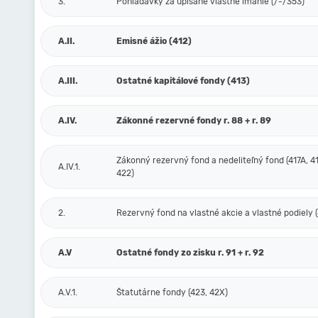
3.
Pohľadávky za upísané vlastné imanie (/-/353)
A.II.
Emisné ážio (412)
A.III.
Ostatné kapitálové fondy (413)
A.IV.
Zákonné rezervné fondy r. 88 + r. 89
Zákonný rezervný fond a nedeliteľný fond (417A, 41
A.IV.1.
422)
2.
Rezervný fond na vlastné akcie a vlastné podiely (
A.V
Ostatné fondy zo zisku r. 91 + r. 92
A.V.1.
Štatutárne fondy (423, 42X)