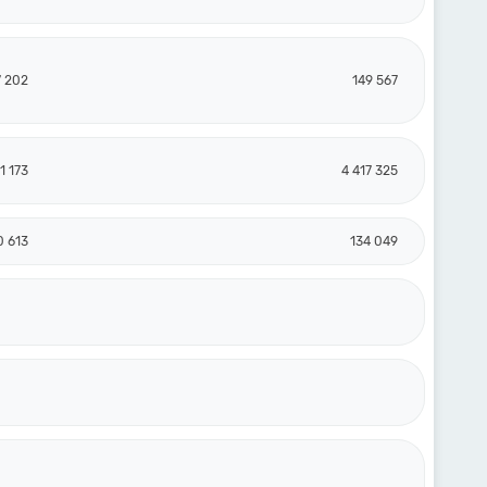
7 202
149 567
1 173
4 417 325
0 613
134 049