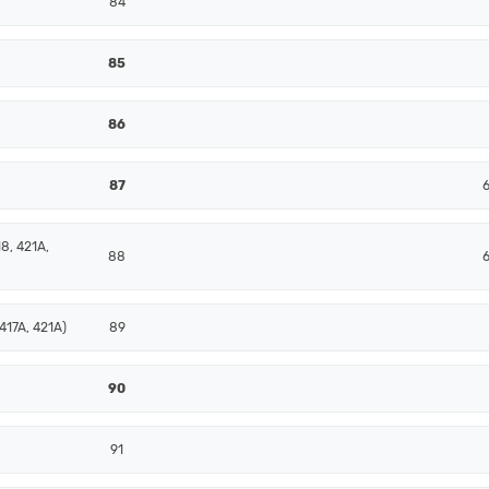
84
85
86
87
8, 421A,
88
417A, 421A)
89
90
91