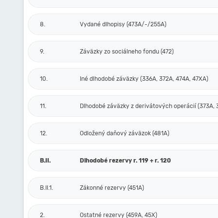
8.
Vydané dlhopisy (473A/-/255A)
9.
Záväzky zo sociálneho fondu (472)
10.
Iné dlhodobé záväzky (336A, 372A, 474A, 47XA)
11.
Dlhodobé záväzky z derivátových operácií (373A, 
12.
Odložený daňový záväzok (481A)
B.II.
Dlhodobé rezervy r. 119 + r. 120
B.II.1.
Zákonné rezervy (451A)
2.
Ostatné rezervy (459A, 45X)