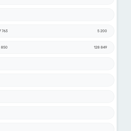
7 763
5 200
 850
128 849