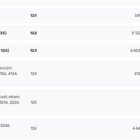
121
54
135)
122
5 12
 126)
123
4 85
čtovným
75A, 476A,
124
21
časti okrem
321A, 322A,
125
 324A,
126
4 64