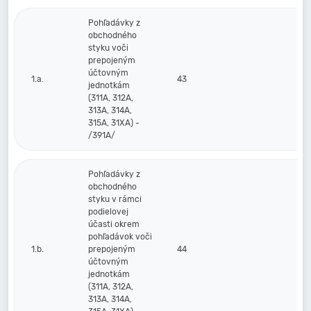
Pohľadávky z
obchodného
styku voči
prepojeným
účtovným
1.a.
43
jednotkám
(311A, 312A,
313A, 314A,
315A, 31XA) -
/391A/
Pohľadávky z
obchodného
styku v rámci
podielovej
účasti okrem
pohľadávok voči
1.b.
prepojeným
44
účtovným
jednotkám
(311A, 312A,
313A, 314A,