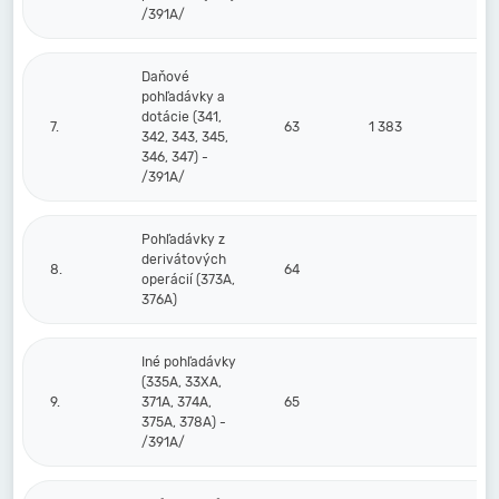
/391A/
Daňové
pohľadávky a
dotácie (341,
7.
63
1 383
342, 343, 345,
346, 347) -
/391A/
Pohľadávky z
derivátových
8.
64
operácií (373A,
376A)
Iné pohľadávky
(335A, 33XA,
9.
371A, 374A,
65
375A, 378A) -
/391A/