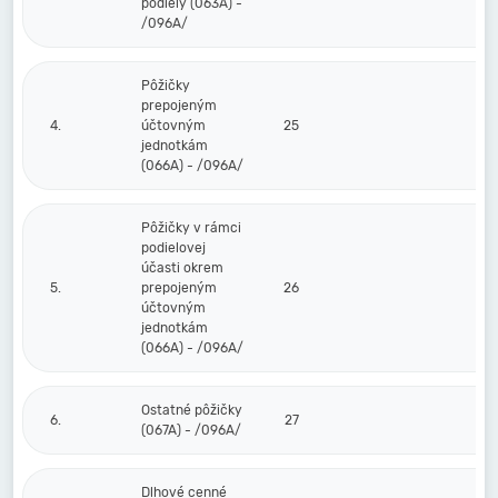
podiely (063A) -
/096A/
Pôžičky
prepojeným
4.
účtovným
25
jednotkám
(066A) - /096A/
Pôžičky v rámci
podielovej
účasti okrem
5.
prepojeným
26
účtovným
jednotkám
(066A) - /096A/
Ostatné pôžičky
6.
27
(067A) - /096A/
Dlhové cenné