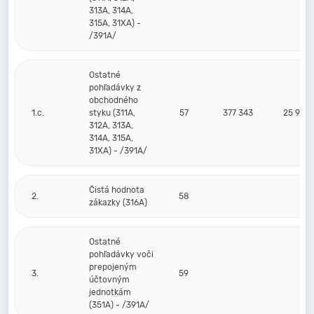
313A, 314A,
315A, 31XA) -
/391A/
Ostatné
pohľadávky z
obchodného
1.c.
styku (311A,
57
377 343
25 926
312A, 313A,
314A, 315A,
31XA) - /391A/
Čistá hodnota
2.
58
zákazky (316A)
Ostatné
pohľadávky voči
prepojeným
3.
59
účtovným
jednotkám
(351A) - /391A/