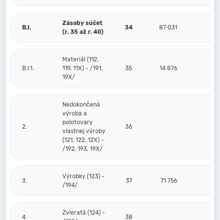
Zásoby súčet
B.I.
34
87 031
(r. 35 až r. 40)
Materiál (112,
B.I.1.
119, 11X) - /191,
35
14 876
19X/
Nedokončená
výroba a
polotovary
2.
36
vlastnej výroby
(121, 122, 12X) -
/192, 193, 19X/
Výrobky (123) -
3.
37
71 756
/194/
Zvieratá (124) -
4.
38