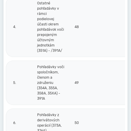
Ostatné
pohľadávky v
rámci
podielovej
účasti okrem
4.
48
pohľadávok voči
prepojeným
účtovným
jednotkám
(351A) - /391A/
Pohľadávky voči
spoločníkom,
členom a
5.
združeniu
49
(354A, 355A,
358A, 35XA) -
391A
Pohľadávky z
derivátových
6.
50
operácií (373A,
376A)