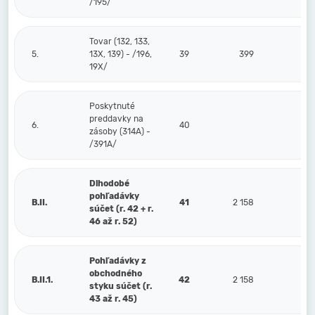
/195/
Tovar (132, 133,
5.
13X, 139) - /196,
39
399
19X/
Poskytnuté
preddavky na
6.
40
zásoby (314A) -
/391A/
Dlhodobé
pohľadávky
B.II.
41
2 158
súčet (r. 42 + r.
46 až r. 52)
Pohľadávky z
obchodného
B.II.1.
42
2 158
styku súčet (r.
43 až r. 45)