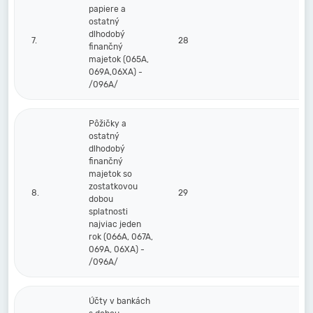
papiere a
ostatný
dlhodobý
7.
28
finančný
majetok (065A,
069A,06XA) -
/096A/
Pôžičky a
ostatný
dlhodobý
finančný
majetok so
zostatkovou
8.
29
dobou
splatnosti
najviac jeden
rok (066A, 067A,
069A, 06XA) -
/096A/
Účty v bankách