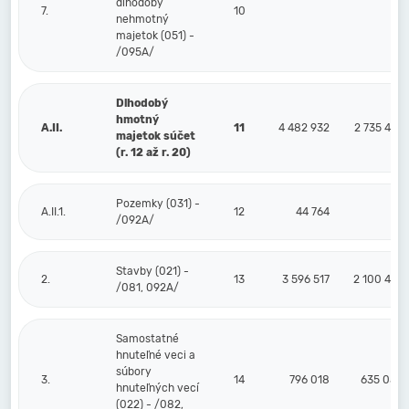
dlhodobý
7.
10
nehmotný
majetok (051) -
/095A/
Dlhodobý
hmotný
A.II.
11
4 482 932
2 735 492
majetok súčet
(r. 12 až r. 20)
Pozemky (031) -
A.II.1.
12
44 764
/092A/
Stavby (021) -
2.
13
3 596 517
2 100 442
/081, 092A/
Samostatné
hnuteľné veci a
súbory
3.
14
796 018
635 050
hnuteľných vecí
(022) - /082,