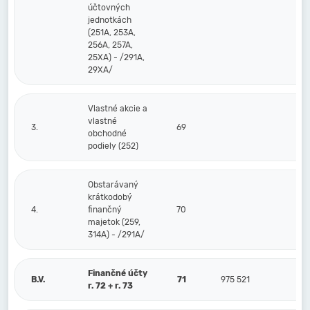
účtovných
jednotkách
(251A, 253A,
256A, 257A,
25XA) - /291A,
29XA/
Vlastné akcie a
vlastné
3.
69
obchodné
podiely (252)
Obstarávaný
krátkodobý
4.
finančný
70
majetok (259,
314A) - /291A/
Finančné účty
B.V.
71
975 521
r. 72 + r. 73