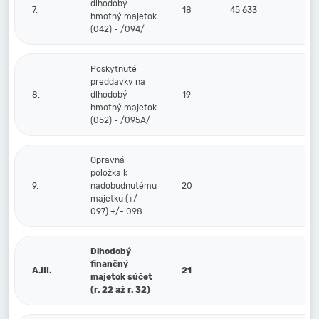
dlhodobý
7.
18
45 633
hmotný majetok
(042) - /094/
Poskytnuté
preddavky na
8.
dlhodobý
19
hmotný majetok
(052) - /095A/
Opravná
položka k
9.
nadobudnutému
20
majetku (+/-
097) +/- 098
Dlhodobý
finančný
A.III.
21
majetok súčet
(r. 22 až r. 32)