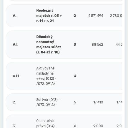
Neobežný
A.
majetok r. 03 +
2
4 571 494
2 780 029
r. 11 + r. 21
Dlhodobý
nehmotný
A.I.
3
88 562
44 537
majetok súčet
(r. 04 až r. 10)
Aktivované
náklady na
A.I.1.
4
vývoj (012) -
/072, 091A/
Softvér (013) -
2.
5
17 410
17 410
/073, 091A/
Oceniteľné
3.
práva (014) -
6
9 000
9 000