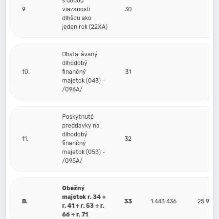
s dobou
9.
viazanosti
30
dlhšou ako
jeden rok (22XA)
Obstarávaný
dlhodobý
10.
finančný
31
majetok (043) -
/096A/
Poskytnuté
preddavky na
dlhodobý
11.
32
finančný
majetok (053) -
/095A/
Obežný
majetok r. 34 +
B.
33
1 443 436
25 926
r. 41 + r. 53 + r.
66 + r. 71