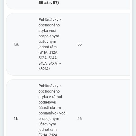
55 až r. 57)
Pohľadávky z
obchodného
styku voči
prepojeným
účtovným
1.a.
55
jednotkám
(311A, 312A,
313A, 314A,
315A, 31XA) -
/391A/
Pohľadávky z
obchodného
styku v rámci
podielovej
účasti okrem
pohľadávok voči
1.b.
prepojeným
56
účtovným
jednotkám
(311A, 312A,