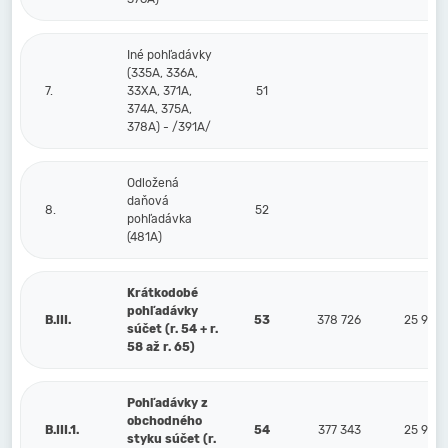
Iné pohľadávky
(335A, 336A,
7.
33XA, 371A,
51
374A, 375A,
378A) - /391A/
Odložená
daňová
8.
52
pohľadávka
(481A)
Krátkodobé
pohľadávky
B.III.
53
378 726
25 926
súčet (r. 54 + r.
58 až r. 65)
Pohľadávky z
obchodného
B.III.1.
54
377 343
25 926
styku súčet (r.