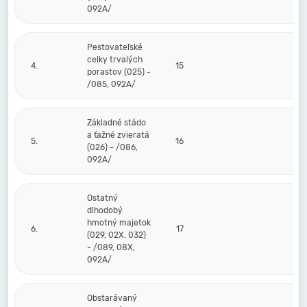
092A/
Pestovateľské
celky trvalých
4.
15
porastov (025) -
/085, 092A/
Základné stádo
a ťažné zvieratá
5.
16
(026) - /086,
092A/
Ostatný
dlhodobý
hmotný majetok
6.
17
(029, 02X, 032)
- /089, 08X,
092A/
Obstarávaný