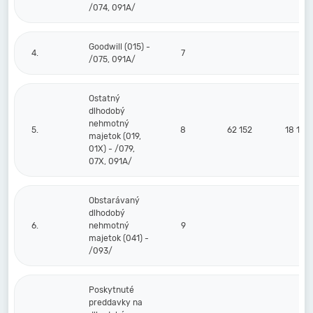
/074, 091A/
Goodwill (015) -
4.
7
/075, 091A/
Ostatný
dlhodobý
nehmotný
5.
8
62 152
18 127
majetok (019,
01X) - /079,
07X, 091A/
Obstarávaný
dlhodobý
6.
nehmotný
9
majetok (041) -
/093/
Poskytnuté
preddavky na