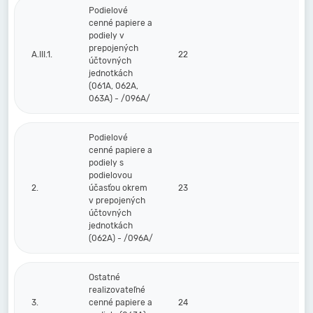
Podielové
cenné papiere a
podiely v
prepojených
A.III.1.
22
účtovných
jednotkách
(061A, 062A,
063A) - /096A/
Podielové
cenné papiere a
podiely s
podielovou
2.
účasťou okrem
23
v prepojených
účtovných
jednotkách
(062A) - /096A/
Ostatné
realizovateľné
3.
cenné papiere a
24