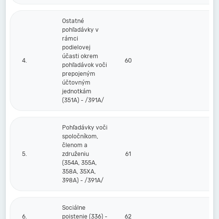
Ostatné
pohľadávky v
rámci
podielovej
účasti okrem
4.
60
pohľadávok voči
prepojeným
účtovným
jednotkám
(351A) - /391A/
Pohľadávky voči
spoločníkom,
členom a
5.
združeniu
61
(354A, 355A,
358A, 35XA,
398A) - /391A/
Sociálne
6.
poistenie (336) -
62