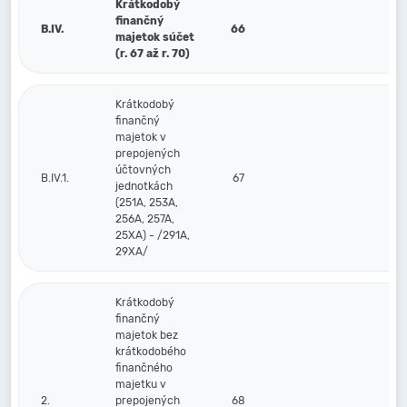
Krátkodobý
finančný
B.IV.
66
majetok súčet
(r. 67 až r. 70)
Krátkodobý
finančný
majetok v
prepojených
účtovných
B.IV.1.
67
jednotkách
(251A, 253A,
256A, 257A,
25XA) - /291A,
29XA/
Krátkodobý
finančný
majetok bez
krátkodobého
finančného
majetku v
2.
prepojených
68