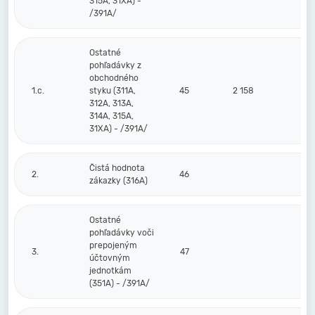
315A, 31XA) -
/391A/
Ostatné
pohľadávky z
obchodného
1.c.
styku (311A,
45
2 158
312A, 313A,
314A, 315A,
31XA) - /391A/
Čistá hodnota
2.
46
zákazky (316A)
Ostatné
pohľadávky voči
prepojeným
3.
47
účtovným
jednotkám
(351A) - /391A/