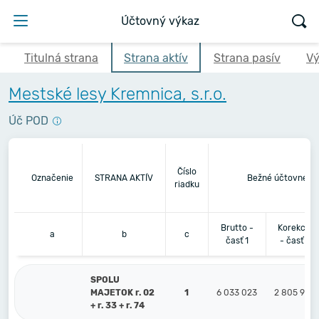
Účtovný výkaz
Titulná strana
Strana aktív
Strana pasív
Vý
Mestské lesy Kremnica, s.r.o.
Úč POD
Číslo
Označenie
STRANA AKTÍV
Bežné účtovné o
riadku
Brutto -
Korekcia
a
b
c
časť 1
- časť 2
SPOLU
MAJETOK r. 02
1
6 033 023
2 805 955
+ r. 33 + r. 74