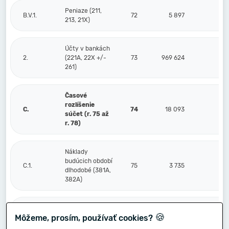
Peniaze (211,
B.V.1.
72
5 897
213, 21X)
Účty v bankách
2.
(221A, 22X +/-
73
969 624
261)
Časové
rozlíšenie
C.
74
18 093
súčet (r. 75 až
r. 78)
Náklady
budúcich období
C.1.
75
3 735
dlhodobé (381A,
382A)
Náklady
🍪
Môžeme, prosím, používať cookies?
budúcich období
2.
76
9 453
krátkodobé