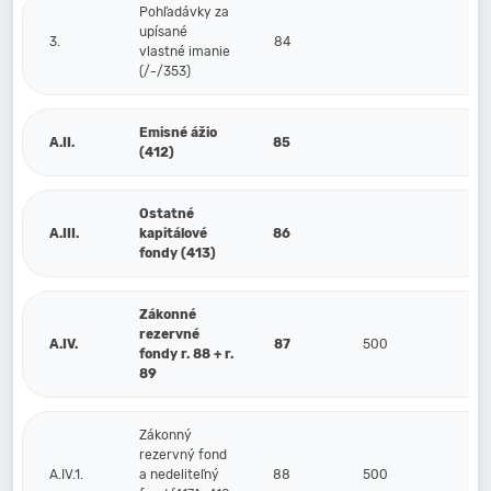
Pohľadávky za
upísané
3.
84
vlastné imanie
(/-/353)
Emisné ážio
A.II.
85
(412)
Ostatné
A.III.
kapitálové
86
fondy (413)
Zákonné
rezervné
A.IV.
87
500
fondy r. 88 + r.
89
Zákonný
rezervný fond
A.IV.1.
a nedeliteľný
88
500