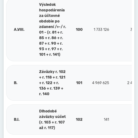
Výsledok
hospodárenia
za účtovné
obdobie po
zdanení /+-/ r.
A.VIII.
100
1 733 126
381
01 - (r. 81 + r.
85 + r. 86 + r.
87 + r. 90 + r.
93 + r. 97 + r.
101 + r. 141)
Záväzky r. 102
+ r. 118 + r. 121
B.
+ r. 122 + r.
101
4 969 625
2 452
136 + r. 139 +
r. 140
Dlhodobé
záväzky súčet
B.I.
102
141
(r. 103 + r. 107
až r. 117)