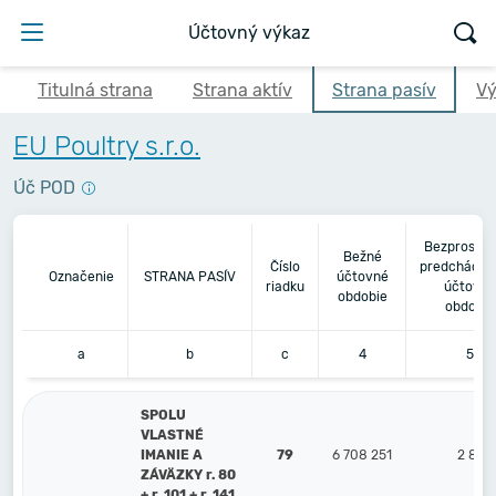
Účtovný výkaz
Titulná strana
Strana aktív
Strana pasív
Vý
EU Poultry s.r.o.
Úč POD
Bezprostre
Bežné
Číslo
predchádza
Označenie
STRANA PASÍV
účtovné
riadku
účtovné
obdobie
obdobie
a
b
c
4
5
SPOLU
VLASTNÉ
IMANIE A
79
6 708 251
2 839
ZÁVÄZKY r. 80
+ r. 101 + r. 141