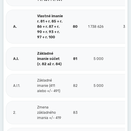
Vlastné imanie
r. 81 + r. 85 + r.
A.
86 + r. 87 + r.
80
1 738 626
386
90 + r. 93 + r.
97 + r. 100
Základné
A.I.
imanie súčet
81
5 000
5
(r. 82 až r. 84)
Základné
A.I.1.
imanie (411
82
5 000
5
alebo +/- 491)
Zmena
2.
základného
83
imania +/- 419