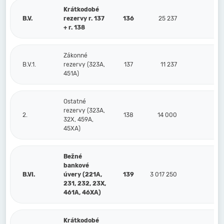
Krátkodobé
B.V.
rezervy r. 137
136
25 237
5
+ r. 138
Zákonné
B.V.1.
rezervy (323A,
137
11 237
451A)
Ostatné
rezervy (323A,
2.
138
14 000
5
32X, 459A,
45XA)
Bežné
bankové
B.VI.
úvery (221A,
139
3 017 250
231, 232, 23X,
461A, 46XA)
Krátkodobé