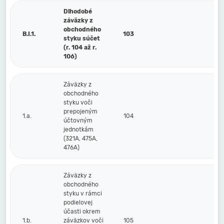
Dlhodobé
záväzky z
obchodného
B.I.1.
103
styku súčet
(r. 104 až r.
106)
Záväzky z
obchodného
styku voči
prepojeným
1.a.
104
účtovným
jednotkám
(321A, 475A,
476A)
Záväzky z
obchodného
styku v rámci
podielovej
účasti okrem
1.b.
záväzkov voči
105