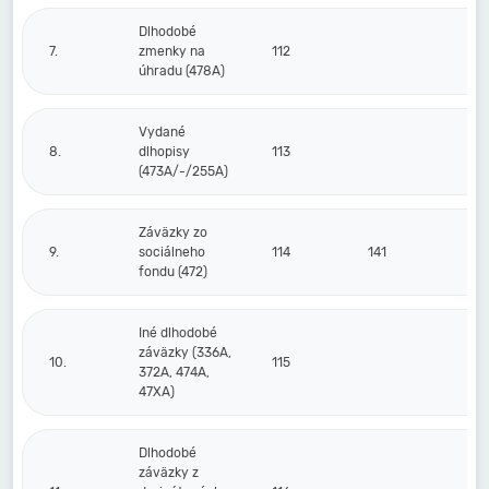
Dlhodobé
7.
zmenky na
112
úhradu (478A)
Vydané
8.
dlhopisy
113
(473A/-/255A)
Záväzky zo
9.
sociálneho
114
141
fondu (472)
Iné dlhodobé
záväzky (336A,
10.
115
372A, 474A,
47XA)
Dlhodobé
záväzky z