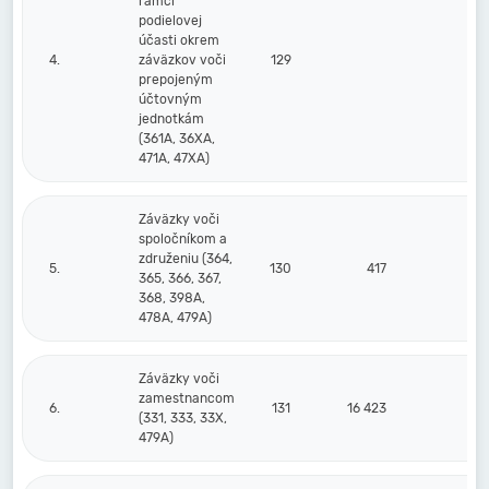
rámci
podielovej
účasti okrem
4.
záväzkov voči
129
prepojeným
účtovným
jednotkám
(361A, 36XA,
471A, 47XA)
Záväzky voči
spoločníkom a
združeniu (364,
5.
130
417
89
365, 366, 367,
368, 398A,
478A, 479A)
Záväzky voči
zamestnancom
6.
131
16 423
22
(331, 333, 33X,
479A)