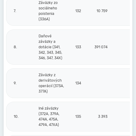
Záväzky zo
sociálneho
7.
132
10 759
7
poistenia
(336A)
Daňové
záväzky a
8.
dotácie (341,
133
391 074
112
342, 343, 345,
346, 347, 34X)
Záväzky z
derivátových
9.
134
operácií (373A,
377A)
Iné záväzky
(372A, 379A,
10.
135
3 393
2
474A, 475A,
479A, 47XA)