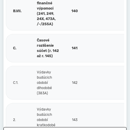
finančné
výpomoci
B.VII.
140
(241, 249,
24X, 473A,
/-/255A)
Časové
rozlíšenie
C.
141
súčet (r. 142
až r. 145)
Výdavky
budúcich
C.1.
období
142
dlhodobé
(383A)
Výdavky
budúcich
2.
období
143
kratkodobé