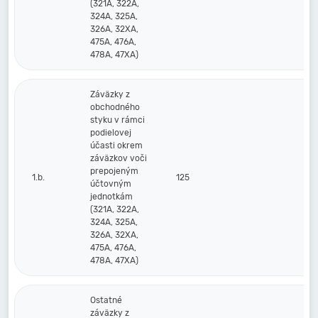
(321A, 322A,
324A, 325A,
326A, 32XA,
475A, 476A,
478A, 47XA)
Záväzky z
obchodného
styku v rámci
podielovej
účasti okrem
záväzkov voči
prepojeným
1.b.
125
účtovným
jednotkám
(321A, 322A,
324A, 325A,
326A, 32XA,
475A, 476A,
478A, 47XA)
Ostatné
záväzky z