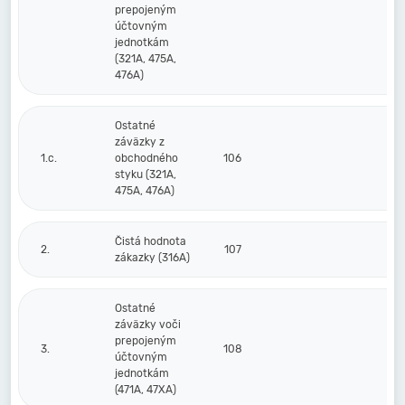
prepojeným
účtovným
jednotkám
(321A, 475A,
476A)
Ostatné
záväzky z
1.c.
obchodného
106
styku (321A,
475A, 476A)
Čistá hodnota
2.
107
zákazky (316A)
Ostatné
záväzky voči
prepojeným
3.
108
účtovným
jednotkám
(471A, 47XA)