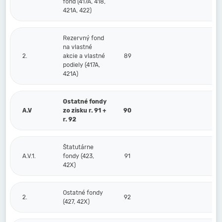
fond (417A, 418,
421A, 422)
Rezervný fond
na vlastné
2.
akcie a vlastné
89
podiely (417A,
421A)
Ostatné fondy
A.V
zo zisku r. 91 +
90
r. 92
Štatutárne
A.V.1.
fondy (423,
91
42X)
Ostatné fondy
2.
92
(427, 42X)