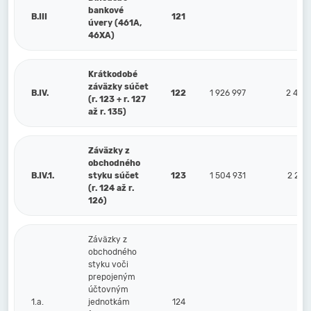
bankové
B.III
121
úvery (461A,
46XA)
Krátkodobé
záväzky súčet
B.IV.
122
1 926 997
2 446
(r. 123 + r. 127
až r. 135)
Záväzky z
obchodného
B.IV.1.
styku súčet
123
1 504 931
2 212
(r. 124 až r.
126)
Záväzky z
obchodného
styku voči
prepojeným
účtovným
1.a.
jednotkám
124