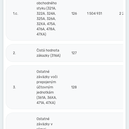
obchodného
styku (321A,
1.c.
322A, 324A,
126
1 504 931
2 212
325A, 326A,
32XA, 475A,
476A, 478A,
47XA)
Čistá hodnota
2.
127
zákazky (316A)
Ostatné
záväzky voči
prepojeným
3.
účtovným
128
jednotkám
(361A, 36XA,
471A, 47XA)
Ostatné
záväzky v