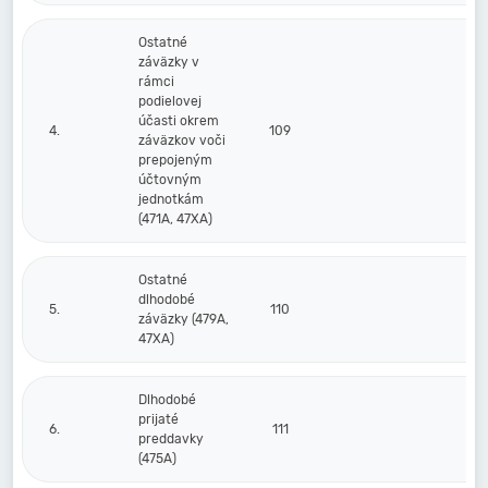
Ostatné
záväzky v
rámci
podielovej
účasti okrem
4.
109
záväzkov voči
prepojeným
účtovným
jednotkám
(471A, 47XA)
Ostatné
dlhodobé
5.
110
záväzky (479A,
47XA)
Dlhodobé
prijaté
6.
111
preddavky
(475A)