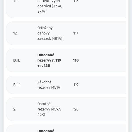
11.
derivátových
116
operácií (373A,
377A)
Odložený
12.
daňový
117
záväzok (481A)
Dlhodobé
B.II.
rezervy r. 119
118
+ r. 120
Zákonné
B.II.1.
119
rezervy (451A)
Ostatné
2.
rezervy (459A,
120
45X)
Dlhodobé