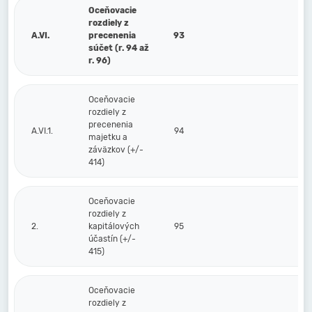
Oceňovacie
rozdiely z
A.VI.
precenenia
93
súčet (r. 94 až
r. 96)
Oceňovacie
rozdiely z
precenenia
A.VI.1.
94
majetku a
záväzkov (+/-
414)
Oceňovacie
rozdiely z
2.
kapitálových
95
účastín (+/-
415)
Oceňovacie
rozdiely z