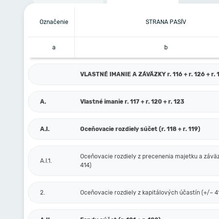
Označenie
STRANA PASÍV
a
b
VLASTNÉ IMANIE A ZÁVÄZKY r. 116 + r. 126 + r. 1
A.
Vlastné imanie r. 117 + r. 120 + r. 123
A.I.
Oceňovacie rozdiely súčet (r. 118 + r. 119)
Oceňovacie rozdiely z precenenia majetku a závä
A.I.1.
414)
2.
Oceňovacie rozdiely z kapitálových účastín (+/– 4