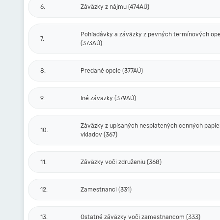
6.
Záväzky z nájmu (474AÚ)
Pohľadávky a záväzky z pevných termínových ope
7.
(373AÚ)
8.
Predané opcie (377AÚ)
9.
Iné záväzky (379AÚ)
Záväzky z upísaných nesplatených cenných papie
10.
vkladov (367)
11.
Záväzky voči združeniu (368)
12.
Zamestnanci (331)
13.
Ostatné záväzky voči zamestnancom (333)