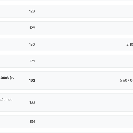
128
129
130
2 1
131
účet (r.
132
5 607 0
ácií do
133
134