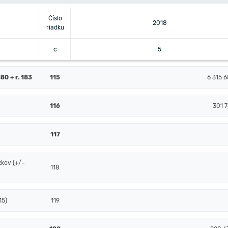
Číslo
2018
riadku
c
5
80 + r. 183
115
6 315 6
116
301 7
117
zkov (+/–
118
15)
119