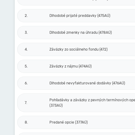
2.
Dlhodobé prijaté preddavky (475AÚ)
3.
Dlhodobé zmenky na úhradu (478AÚ)
4.
Záväzky zo sociálneho fondu (472)
5.
Záväzky z nájmu (474AÚ)
6.
Dlhodobé nevyfakturované dodávky (476AÚ)
Pohľadávky a záväzky z pevných termínových ope
7.
(373AÚ)
8.
Predané opcie (377AÚ)