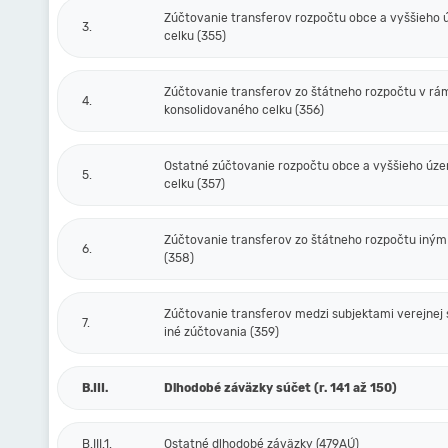
Zúčtovanie transferov rozpočtu obce a vyššieho
3.
celku (355)
Zúčtovanie transferov zo štátneho rozpočtu v rá
4.
konsolidovaného celku (356)
Ostatné zúčtovanie rozpočtu obce a vyššieho úz
5.
celku (357)
Zúčtovanie transferov zo štátneho rozpočtu iný
6.
(358)
Zúčtovanie transferov medzi subjektami verejnej 
7.
iné zúčtovania (359)
B.III.
Dlhodobé záväzky súčet (r. 141 až 150)
B.III.1.
Ostatné dlhodobé záväzky (479AÚ)