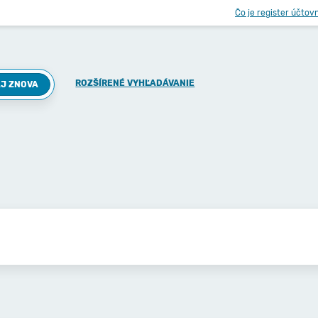
Čo je register účtov
ROZŠÍRENÉ VYHĽADÁVANIE
J ZNOVA