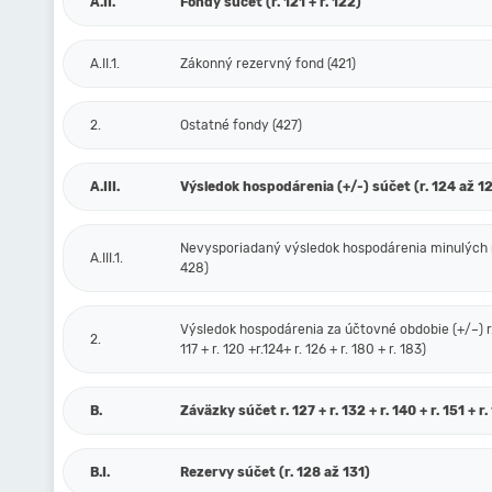
A.II.
Fondy súčet (r. 121 + r. 122)
A.II.1.
Zákonný rezervný fond (421)
2.
Ostatné fondy (427)
A.III.
Výsledok hospodárenia (+/-) súčet (r. 124 až 1
Nevysporiadaný výsledok hospodárenia minulých 
A.III.1.
428)
Výsledok hospodárenia za účtovné obdobie (+/–) r. 
2.
117 + r. 120 +r.124+ r. 126 + r. 180 + r. 183)
B.
Záväzky súčet r. 127 + r. 132 + r. 140 + r. 151 + r.
B.I.
Rezervy súčet (r. 128 až 131)