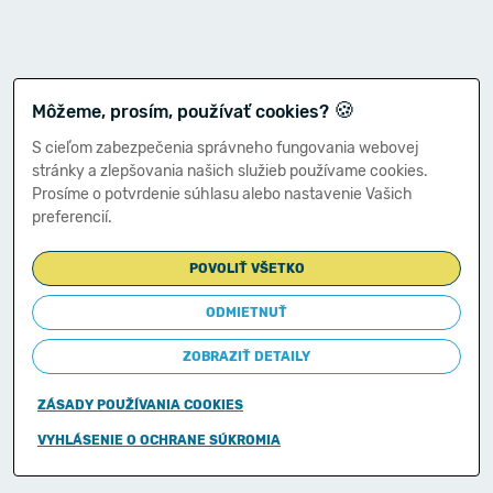
🍪
Môžeme, prosím, používať cookies?
S cieľom zabezpečenia správneho fungovania webovej
stránky a zlepšovania našich služieb používame cookies.
Prosíme o potvrdenie súhlasu alebo nastavenie Vašich
preferencií.
POVOLIŤ VŠETKO
ODMIETNUŤ
ZOBRAZIŤ DETAILY
ZÁSADY POUŽÍVANIA COOKIES
Copyright © 2011-2026
VYHLÁSENIE O OCHRANE SÚKROMIA
Ministerstvo financií Slovenskej republiky