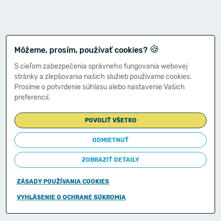
🍪
Môžeme, prosím, používať cookies?
S cieľom zabezpečenia správneho fungovania webovej
stránky a zlepšovania našich služieb používame cookies.
Prosíme o potvrdenie súhlasu alebo nastavenie Vašich
preferencií.
POVOLIŤ VŠETKO
ODMIETNUŤ
ZOBRAZIŤ DETAILY
ZÁSADY POUŽÍVANIA COOKIES
Copyright © 2011-2026
VYHLÁSENIE O OCHRANE SÚKROMIA
Ministerstvo financií Slovenskej republiky