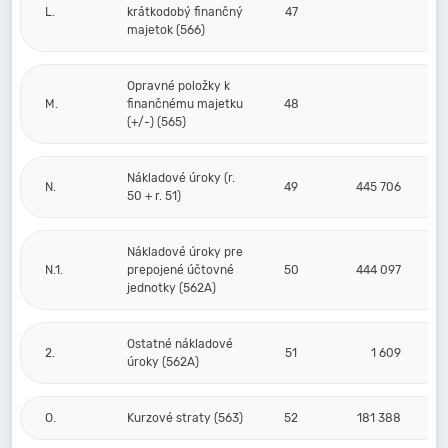
L.
krátkodobý finančný
47
majetok (566)
Opravné položky k
M.
finančnému majetku
48
(+/-) (565)
Nákladové úroky (r.
N.
49
445 706
50 + r. 51)
Nákladové úroky pre
N.1.
prepojené účtovné
50
444 097
jednotky (562A)
Ostatné nákladové
2.
51
1 609
úroky (562A)
O.
Kurzové straty (563)
52
181 388