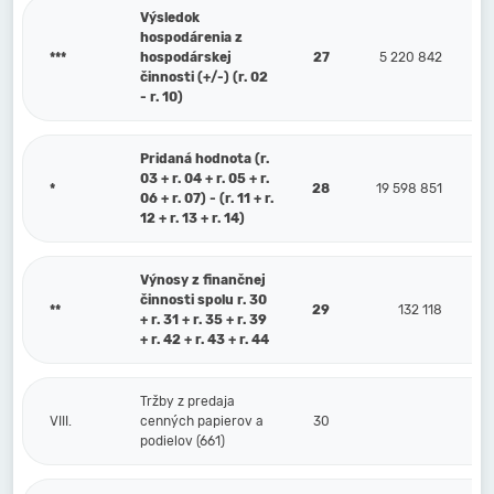
Výsledok
hospodárenia z
***
hospodárskej
27
5 220 842
činnosti (+/-) (r. 02
- r. 10)
Pridaná hodnota (r.
03 + r. 04 + r. 05 + r.
*
28
19 598 851
06 + r. 07) - (r. 11 + r.
12 + r. 13 + r. 14)
Výnosy z finančnej
činnosti spolu r. 30
**
29
132 118
+ r. 31 + r. 35 + r. 39
+ r. 42 + r. 43 + r. 44
Tržby z predaja
VIII.
cenných papierov a
30
podielov (661)