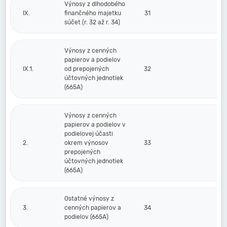
Výnosy z dlhodobého
IX.
finančného majetku
31
súčet (r. 32 až r. 34)
Výnosy z cenných
papierov a podielov
IX.1.
od prepojených
32
účtovných jednotiek
(665A)
Výnosy z cenných
papierov a podielov v
podielovej účasti
2.
okrem výnosov
33
prepojených
účtovných jednotiek
(665A)
Ostatné výnosy z
3.
cenných papierov a
34
podielov (665A)