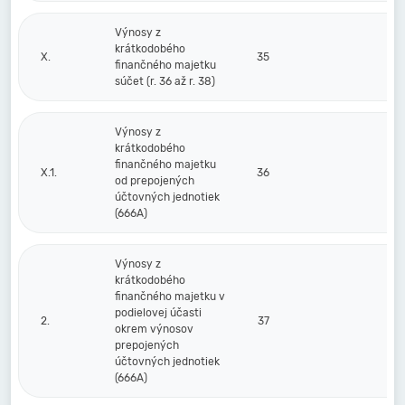
Výnosy z
krátkodobého
X.
35
finančného majetku
súčet (r. 36 až r. 38)
Výnosy z
krátkodobého
finančného majetku
X.1.
36
od prepojených
účtovných jednotiek
(666A)
Výnosy z
krátkodobého
finančného majetku v
podielovej účasti
2.
37
okrem výnosov
prepojených
účtovných jednotiek
(666A)