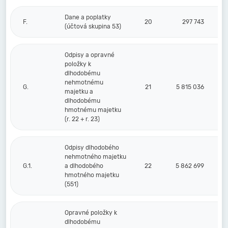
Dane a poplatky
F.
20
297 743
(účtová skupina 53)
Odpisy a opravné
položky k
dlhodobému
nehmotnému
G.
21
5 815 036
majetku a
dlhodobému
hmotnému majetku
(r. 22 + r. 23)
Odpisy dlhodobého
nehmotného majetku
G.1.
a dlhodobého
22
5 862 699
hmotného majetku
(551)
Opravné položky k
dlhodobému