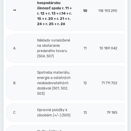
hospodársku
činnosť spolu r. 11 +
**
10
118 193 290
r. 12 + r. 13 + r.14 + r.
15 + r. 20 + r. 21 + r.
24 + r. 25 + r. 26
Náklady vynaložené
na obstaranie
A.
11
10 189 042
predaného tovaru
(504, 507)
Spotreba materiálu,
energie a ostatných
B.
neskladovateľných
12
71 711 702
dodávok (501, 502,
503)
Opravné položky k
C
13
79 185
zásobám (+/-) (505)