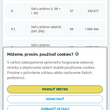
Daň z príjmov (r. 58 +
R.
57
242 877
r. 59)
Daň z príjmov splatná
R.1.
58
1 388 344
(591, 595)
Daň z príjmov
2.
59
-1 145 467
odložená (+/-) (592)
🍪
Môžeme, prosím, používať cookies?
S cieľom zabezpečenia správneho fungovania webovej
Prevod podielov na
stránky a zlepšovania našich služieb používame cookies.
výsledku
S.
hospodárenia
60
Prosíme o potvrdenie súhlasu alebo nastavenie Vašich
spoločníkom (+/-
preferencií.
596)
POVOLIŤ VŠETKO
Výsledok
hospodárenia za
ODMIETNUŤ
****
účtovné obdobie po
61
4 235 326
zdanení (+/-) (r. 56
ZOBRAZIŤ DETAILY