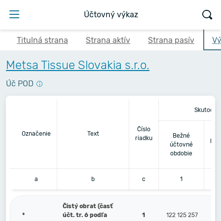
Účtovný výkaz
Titulná strana
Strana aktív
Strana pasív
Vý
Metsa Tissue Slovakia s.r.o.
Úč POD
Skutočno
Číslo
Be
Označenie
Text
Bežné
riadku
pre
účtovné
obdobie
a
b
c
1
Čistý obrat (časť
*
účt. tr. 6 podľa
1
122 125 257