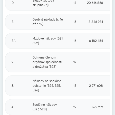
Služby (účtová
D.
14
20 616 866
skupina 51)
Osobné náklady (r. 16
E.
15
8 846 981
až r. 19)
Mzdové náklady (521,
E.1.
16
6 182 454
522)
Odmeny členom
2.
orgánov spoločnosti
17
a družstva (523)
Náklady na sociálne
3.
poistenie (524, 525,
18
2 271 608
526)
Sociálne náklady
4.
19
392 919
(527, 528)