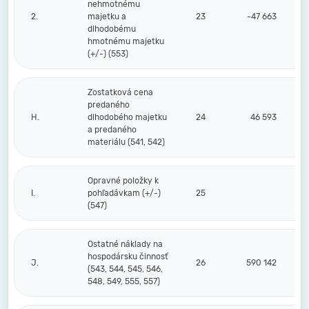
nehmotnému
2.
majetku a
23
-47 663
dlhodobému
hmotnému majetku
(+/-) (553)
Zostatková cena
predaného
H.
dlhodobého majetku
24
46 593
a predaného
materiálu (541, 542)
Opravné položky k
I.
pohľadávkam (+/-)
25
(547)
Ostatné náklady na
hospodársku činnosť
J.
26
590 142
(543, 544, 545, 546,
548, 549, 555, 557)