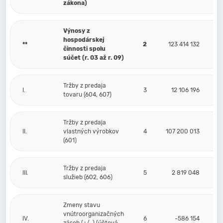
zákona)
Výnosy z
hospodárskej
**
2
123 414 132
činnosti spolu
súčet (r. 03 až r. 09)
Tržby z predaja
I.
3
12 106 196
tovaru (604, 607)
Tržby z predaja
II.
vlastných výrobkov
4
107 200 013
(601)
Tržby z predaja
III.
5
2 819 048
služieb (602, 606)
Zmeny stavu
vnútroorganizačných
IV.
6
-586 154