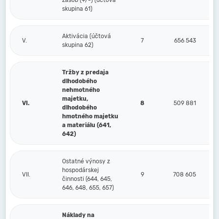
zásob (+/-) (účtová
skupina 61)
Aktivácia (účtová
V.
7
656 543
skupina 62)
Tržby z predaja
dlhodobého
nehmotného
majetku,
VI.
8
509 881
dlhodobého
hmotného majetku
a materiálu (641,
642)
Ostatné výnosy z
hospodárskej
VII.
9
708 605
činnosti (644, 645,
646, 648, 655, 657)
Náklady na