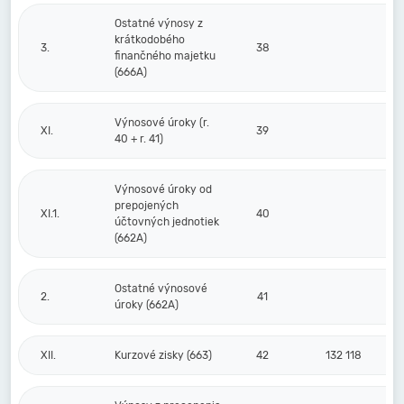
Ostatné výnosy z
krátkodobého
3.
38
finančného majetku
(666A)
Výnosové úroky (r.
XI.
39
40 + r. 41)
Výnosové úroky od
prepojených
XI.1.
40
účtovných jednotiek
(662A)
Ostatné výnosové
2.
41
úroky (662A)
XII.
Kurzové zisky (663)
42
132 118