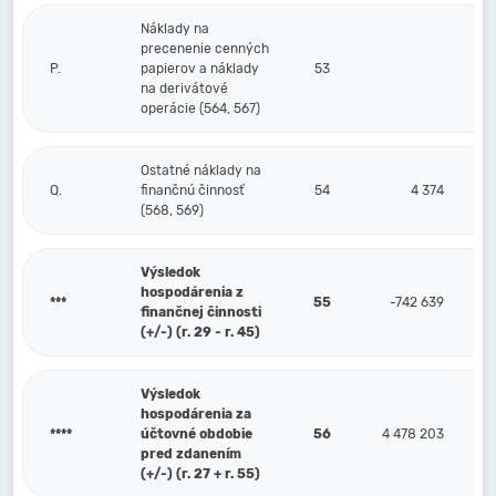
Náklady na
precenenie cenných
P.
papierov a náklady
53
na derivátové
operácie (564, 567)
Ostatné náklady na
Q.
finančnú činnosť
54
4 374
(568, 569)
Výsledok
hospodárenia z
***
55
-742 639
finančnej činnosti
(+/-) (r. 29 - r. 45)
Výsledok
hospodárenia za
****
účtovné obdobie
56
4 478 203
pred zdanením
(+/-) (r. 27 + r. 55)