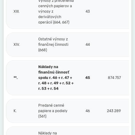
Výnosy z precenenia
cenných papierov a
XIII.
výnosy z
43
derivátových
operácií (664, 667)
Ostatné výnosy z
XIV.
finančnej činnosti
44
(668)
Náklady na
finančnú činnosť
**.
spolu r. 46 + r. 47 +
45
874 757
r. 48 + r. 49 + r. 52 +
r. 53 + r. 54
Predané cenné
K.
papiere a podiely
46
243 289
(561)
Náklady na