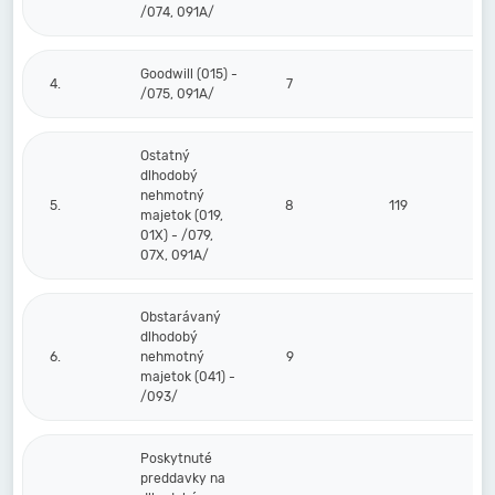
/074, 091A/
Goodwill (015) -
4.
7
/075, 091A/
Ostatný
dlhodobý
nehmotný
5.
8
119
11
majetok (019,
01X) - /079,
07X, 091A/
Obstarávaný
dlhodobý
6.
nehmotný
9
majetok (041) -
/093/
Poskytnuté
preddavky na