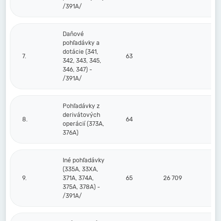
/391A/
Daňové
pohľadávky a
dotácie (341,
7.
63
342, 343, 345,
346, 347) -
/391A/
Pohľadávky z
derivátových
8.
64
operácií (373A,
376A)
Iné pohľadávky
(335A, 33XA,
9.
371A, 374A,
65
26 709
375A, 378A) -
/391A/