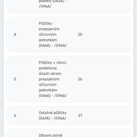
podiely (063A) -
/096A/
Pôžičky
prepojeným
4.
účtovným
25
jednotkám
(066A) - /096A/
Pôžičky v rámci
podielovej
účasti okrem
5.
prepojeným
26
účtovným
jednotkám
(066A) - /096A/
Ostatné pôžičky
6.
27
(067A) - /096A/
Dlhové cenné