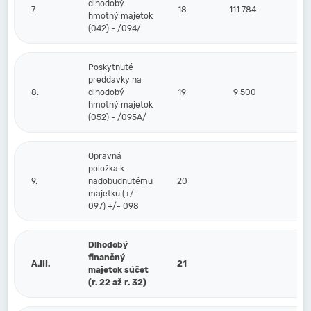
dlhodobý
7.
18
111 784
hmotný majetok
(042) - /094/
Poskytnuté
preddavky na
8.
dlhodobý
19
9 500
hmotný majetok
(052) - /095A/
Opravná
položka k
9.
nadobudnutému
20
majetku (+/-
097) +/- 098
Dlhodobý
finančný
A.III.
21
majetok súčet
(r. 22 až r. 32)