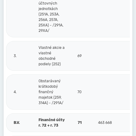
účtovných
jednotkách
(251A, 253A,
256A, 257A,
25XA) - /291A,
29XA/
Vlastné akcie a
vlastné
3.
69
obchodné
podiely (252)
Obstarávaný
krátkodobý
4.
finančný
70
majetok (259,
314A) - /291A/
Finančné účty
B.V.
71
463 668
r. 72 + r. 73