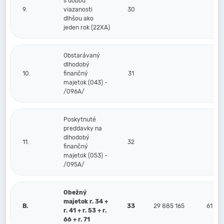
s dobou
9.
viazanosti
30
dlhšou ako
jeden rok (22XA)
Obstarávaný
dlhodobý
10.
finančný
31
majetok (043) -
/096A/
Poskytnuté
preddavky na
dlhodobý
11.
32
finančný
majetok (053) -
/095A/
Obežný
majetok r. 34 +
B.
33
29 885 165
61 59
r. 41 + r. 53 + r.
66 + r. 71