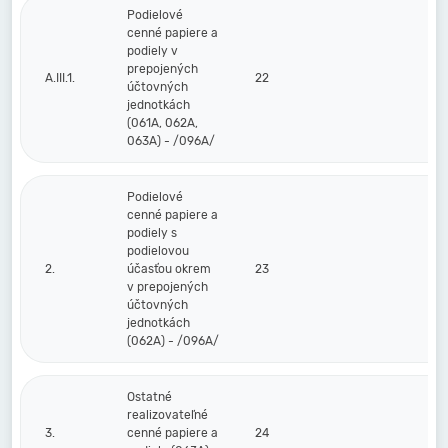
Podielové
cenné papiere a
podiely v
prepojených
A.III.1.
22
účtovných
jednotkách
(061A, 062A,
063A) - /096A/
Podielové
cenné papiere a
podiely s
podielovou
2.
účasťou okrem
23
v prepojených
účtovných
jednotkách
(062A) - /096A/
Ostatné
realizovateľné
3.
cenné papiere a
24