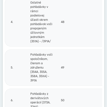
Ostatné
pohľadávky v
rámci
podielovej
účasti okrem
4.
48
pohľadávok voči
prepojeným
účtovným
jednotkám
(351A) - /391A/
Pohľadávky voči
spoločníkom,
členom a
5.
združeniu
49
(354A, 355A,
358A, 35XA) -
391A
Pohľadávky z
derivátových
6.
50
operácií (373A,
376A)