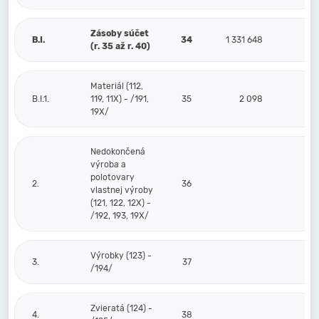
Zásoby súčet
B.I.
34
1 331 648
(r. 35 až r. 40)
Materiál (112,
B.I.1.
119, 11X) - /191,
35
2 098
19X/
Nedokončená
výroba a
polotovary
2.
36
vlastnej výroby
(121, 122, 12X) -
/192, 193, 19X/
Výrobky (123) -
3.
37
/194/
Zvieratá (124) -
4.
38