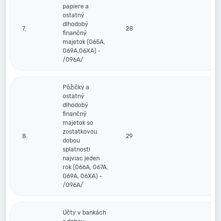
papiere a
ostatný
dlhodobý
7.
28
finančný
majetok (065A,
069A,06XA) -
/096A/
Pôžičky a
ostatný
dlhodobý
finančný
majetok so
zostatkovou
8.
29
dobou
splatnosti
najviac jeden
rok (066A, 067A,
069A, 06XA) -
/096A/
Účty v bankách