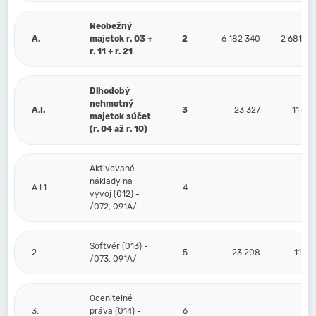
Neobežný
A.
majetok r. 03 +
2
6 182 340
2 681 17
r. 11 + r. 21
Dlhodobý
nehmotný
A.I.
3
23 327
11 89
majetok súčet
(r. 04 až r. 10)
Aktivované
náklady na
A.I.1.
4
vývoj (012) -
/072, 091A/
Softvér (013) -
2.
5
23 208
11 77
/073, 091A/
Oceniteľné
3.
práva (014) -
6