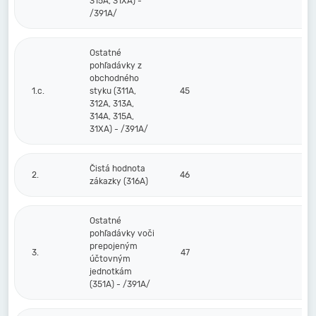
315A, 31XA) -
/391A/
Ostatné
pohľadávky z
obchodného
1.c.
styku (311A,
45
312A, 313A,
314A, 315A,
31XA) - /391A/
Čistá hodnota
2.
46
zákazky (316A)
Ostatné
pohľadávky voči
prepojeným
3.
47
účtovným
jednotkám
(351A) - /391A/