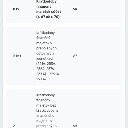
Krátkodobý
finančný
B.IV.
66
majetok súčet
(r. 67 až r. 70)
Krátkodobý
finančný
majetok v
prepojených
účtovných
B.IV.1.
67
jednotkách
(251A, 253A,
256A, 257A,
25XA) - /291A,
29XA/
Krátkodobý
finančný
majetok bez
krátkodobého
finančného
majetku v
2.
prepojených
68