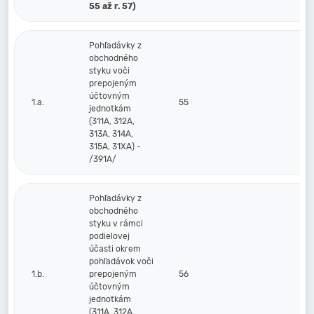
55 až r. 57)
Pohľadávky z
obchodného
styku voči
prepojeným
účtovným
1.a.
55
jednotkám
(311A, 312A,
313A, 314A,
315A, 31XA) -
/391A/
Pohľadávky z
obchodného
styku v rámci
podielovej
účasti okrem
pohľadávok voči
1.b.
prepojeným
56
účtovným
jednotkám
(311A, 312A,