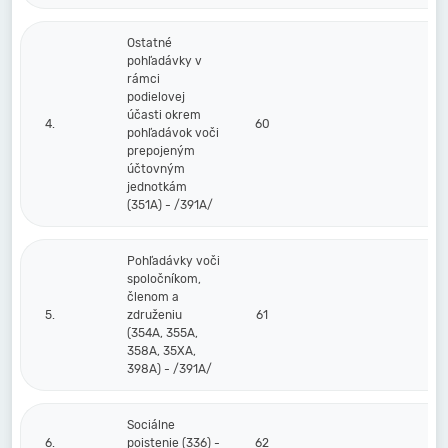
Ostatné
pohľadávky v
rámci
podielovej
účasti okrem
4.
60
pohľadávok voči
prepojeným
účtovným
jednotkám
(351A) - /391A/
Pohľadávky voči
spoločníkom,
členom a
5.
združeniu
61
(354A, 355A,
358A, 35XA,
398A) - /391A/
Sociálne
6.
poistenie (336) -
62