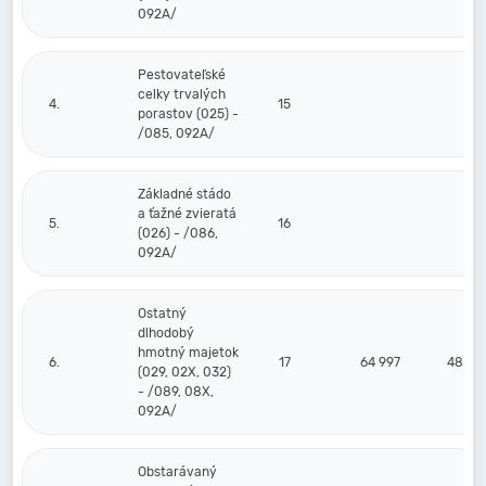
092A/
Pestovateľské
celky trvalých
4.
15
porastov (025) -
/085, 092A/
Základné stádo
a ťažné zvieratá
5.
16
(026) - /086,
092A/
Ostatný
dlhodobý
hmotný majetok
6.
17
64 997
48 39
(029, 02X, 032)
- /089, 08X,
092A/
Obstarávaný