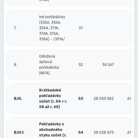
Iné pohľadávky
(335A, 336A,
7.
33XA, 371A,
51
374A, 375A,
378A) - /391A/
Odložená
daňová
8.
52
34 267
pohľadávka
(481A)
Krátkodobé
pohľadávky
B.III.
53
28 055 582
61 59
súčet (r. 54 + r.
58 až r. 65)
Pohľadávky z
obchodného
B.III.1.
54
28 028 873
61 59
styku súčet (r.