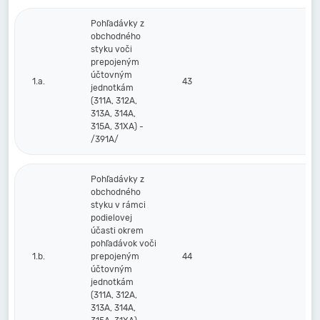
Pohľadávky z
obchodného
styku voči
prepojeným
účtovným
1.a.
43
jednotkám
(311A, 312A,
313A, 314A,
315A, 31XA) -
/391A/
Pohľadávky z
obchodného
styku v rámci
podielovej
účasti okrem
pohľadávok voči
1.b.
prepojeným
44
účtovným
jednotkám
(311A, 312A,
313A, 314A,