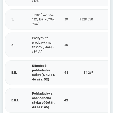
/195/
Tovar (132, 133,
5.
13X, 139) - /196,
39
1 329 550
19X/
Poskytnuté
preddavky na
6.
40
zásoby (314A) -
/391A/
Dlhodobé
pohľadávky
B.II.
41
34 267
súčet (r. 42 + r.
46 až r. 52)
Pohľadávky z
obchodného
B.II.1.
42
styku súčet (r.
43 až r. 45)