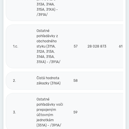
313A, 314A,
315A, 31XA) -
/391A/
Ostatné
pohľadávky z
obchodného
1.c.
styku (311A,
57
28 028 873
61 59
312A, 313A,
314A, 315A,
31XA) - /391A/
Čistá hodnota
2.
58
zákazky (316A)
Ostatné
pohľadávky voči
prepojeným
3.
59
účtovným
jednotkám
(351A) - /391A/