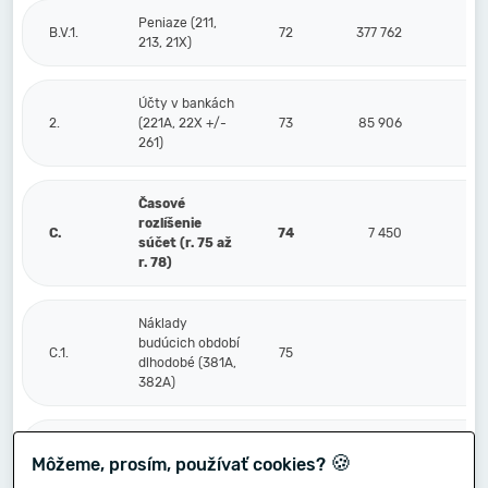
Peniaze (211,
B.V.1.
72
377 762
213, 21X)
Účty v bankách
2.
(221A, 22X +/-
73
85 906
261)
Časové
rozlíšenie
C.
74
7 450
súčet (r. 75 až
r. 78)
Náklady
budúcich období
C.1.
75
dlhodobé (381A,
382A)
Náklady
🍪
Môžeme, prosím, používať cookies?
budúcich období
2.
76
7 450
krátkodobé