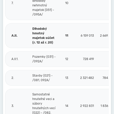
dlhodobý
7.
10
nehmotný
majetok (051) -
/095A/
Dlhodobý
hmotný
A.II.
11
6 159 013
2 669 28
majetok súčet
(r. 12 až r. 20)
Pozemky (031) -
A.II.1.
12
728 419
/092A/
Stavby (021) -
2.
13
2 321 482
784 53
/081, 092A/
Samostatné
hnuteľné veci a
súbory
3.
14
2 922 831
1 836 35
hnuteľných vecí
(022) - /082,