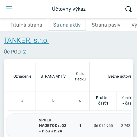
Účtovný výkaz
Titulná strana
Strana aktív
Strana pasív
Vý
TANKER, s.r.o.
Úč POD
Číslo
Označenie
STRANA AKTÍV
Bežné účtovné 
riadku
Brutto -
Korekcia
a
b
c
časť 1
- časť 2
SPOLU
MAJETOK r. 02
1
36 074 955
2 742 76
+ r. 33 + r. 74