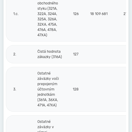
obchodného
styku (321A,
1.c.
322A, 324A,
126
18 109 681
27 2
325A, 326A,
32XA, 475A,
476A, 478A,
47XA)
Čistá hodnota
2.
127
zákazky (316A)
Ostatné
záväzky voči
prepojeným
3.
účtovným
128
jednotkám
(361A, 36XA,
471A, 47XA)
Ostatné
záväzky v