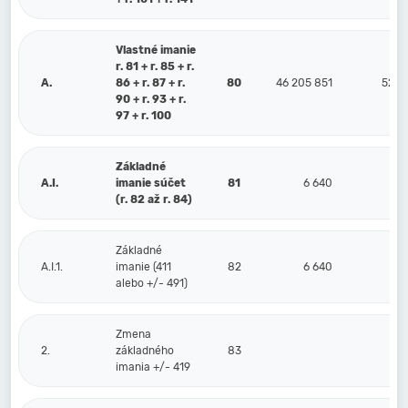
Vlastné imanie
r. 81 + r. 85 + r.
A.
86 + r. 87 + r.
80
46 205 851
52 0
90 + r. 93 + r.
97 + r. 100
Základné
A.I.
imanie súčet
81
6 640
(r. 82 až r. 84)
Základné
A.I.1.
imanie (411
82
6 640
alebo +/- 491)
Zmena
2.
základného
83
imania +/- 419