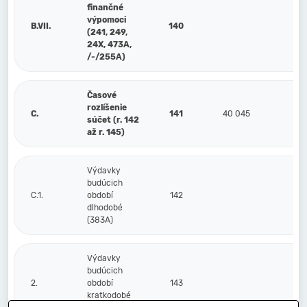
finančné
výpomoci
B.VII.
140
(241, 249,
24X, 473A,
/-/255A)
Časové
rozlíšenie
C.
141
40 045
súčet (r. 142
až r. 145)
Výdavky
budúcich
C.1.
období
142
dlhodobé
(383A)
Výdavky
budúcich
2.
období
143
kratkodobé