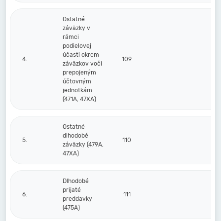
Ostatné
záväzky v
rámci
podielovej
účasti okrem
4.
109
záväzkov voči
prepojeným
účtovným
jednotkám
(471A, 47XA)
Ostatné
dlhodobé
5.
110
záväzky (479A,
47XA)
Dlhodobé
prijaté
6.
111
preddavky
(475A)