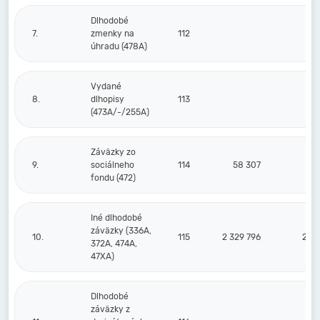
Dlhodobé
7.
zmenky na
112
úhradu (478A)
Vydané
8.
dlhopisy
113
(473A/-/255A)
Záväzky zo
9.
sociálneho
114
58 307
fondu (472)
Iné dlhodobé
záväzky (336A,
10.
115
2 329 796
2 0
372A, 474A,
47XA)
Dlhodobé
záväzky z