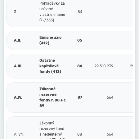
Pohľadávky za
upísané
3.
84
vlastné imanie
(/-/353)
Emisné ážio
A.II.
85
(412)
Ostatné
A.III.
kapitálové
86
29 510 939
29 5
fondy (413)
Zákonné
rezervné
A.IV.
87
664
fondy r. 88 + r.
89
Zákonný
rezervný fond
A.IV.1.
a nedeliteľný
88
664