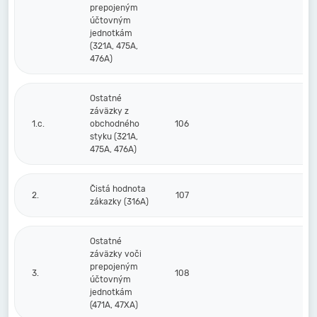
prepojeným
účtovným
jednotkám
(321A, 475A,
476A)
Ostatné
záväzky z
1.c.
obchodného
106
styku (321A,
475A, 476A)
Čistá hodnota
2.
107
zákazky (316A)
Ostatné
záväzky voči
prepojeným
3.
108
účtovným
jednotkám
(471A, 47XA)