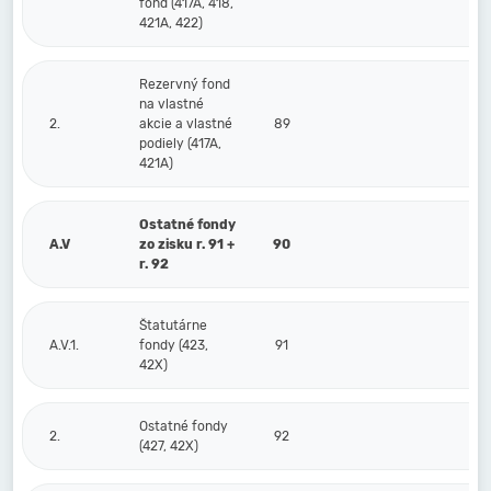
fond (417A, 418,
421A, 422)
Rezervný fond
na vlastné
2.
akcie a vlastné
89
podiely (417A,
421A)
Ostatné fondy
A.V
zo zisku r. 91 +
90
r. 92
Štatutárne
A.V.1.
fondy (423,
91
42X)
Ostatné fondy
2.
92
(427, 42X)