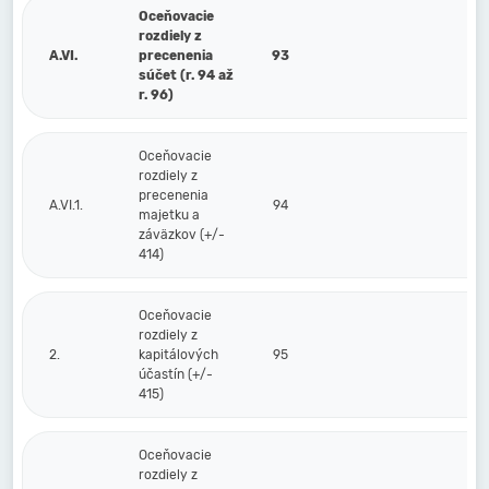
Oceňovacie
rozdiely z
A.VI.
precenenia
93
súčet (r. 94 až
r. 96)
Oceňovacie
rozdiely z
precenenia
A.VI.1.
94
majetku a
záväzkov (+/-
414)
Oceňovacie
rozdiely z
2.
kapitálových
95
účastín (+/-
415)
Oceňovacie
rozdiely z