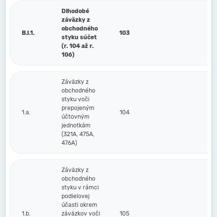
Dlhodobé
záväzky z
obchodného
B.I.1.
103
styku súčet
(r. 104 až r.
106)
Záväzky z
obchodného
styku voči
prepojeným
1.a.
104
účtovným
jednotkám
(321A, 475A,
476A)
Záväzky z
obchodného
styku v rámci
podielovej
účasti okrem
1.b.
záväzkov voči
105