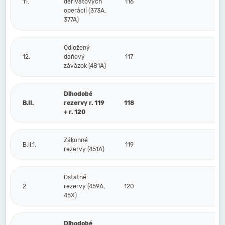
11.
derivátových
116
operácií (373A,
377A)
Odložený
12.
daňový
117
záväzok (481A)
Dlhodobé
B.II.
rezervy r. 119
118
+ r. 120
Zákonné
B.II.1.
119
rezervy (451A)
Ostatné
2.
rezervy (459A,
120
45X)
Dlhodobé