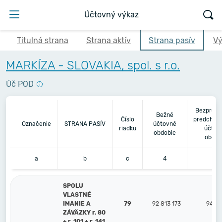
Účtovný výkaz
Titulná strana
Strana aktív
Strana pasív
Vý
MARKÍZA - SLOVAKIA, spol. s r.o.
Úč POD
Bezprost
Bežné
Číslo
predchád
Označenie
STRANA PASÍV
účtovné
riadku
účtov
obdobie
obdob
a
b
c
4
5
SPOLU
VLASTNÉ
IMANIE A
79
92 813 173
94 75
ZÁVÄZKY r. 80
+ r. 101 + r. 141