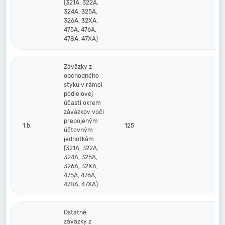
(321A, 322A,
324A, 325A,
326A, 32XA,
475A, 476A,
478A, 47XA)
Záväzky z
obchodného
styku v rámci
podielovej
účasti okrem
záväzkov voči
prepojeným
1.b.
125
účtovným
jednotkám
(321A, 322A,
324A, 325A,
326A, 32XA,
475A, 476A,
478A, 47XA)
Ostatné
záväzky z