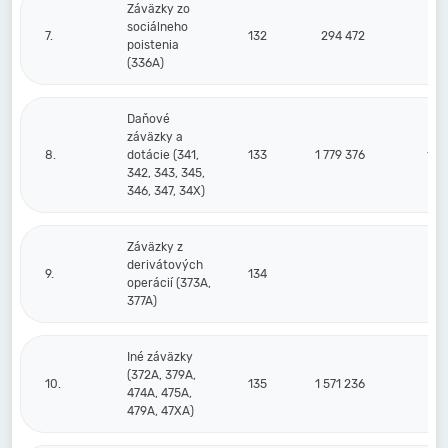
Záväzky zo
sociálneho
7.
132
294 472
3
poistenia
(336A)
Daňové
záväzky a
8.
dotácie (341,
133
1 779 376
1 7
342, 343, 345,
346, 347, 34X)
Záväzky z
derivátových
9.
134
operácií (373A,
377A)
Iné záväzky
(372A, 379A,
10.
135
1 571 236
1 3
474A, 475A,
479A, 47XA)