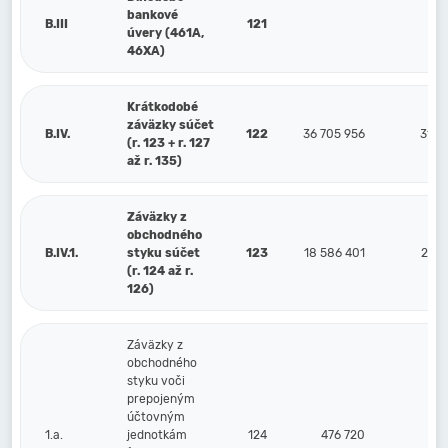
bankové
B.III
121
úvery (461A,
46XA)
Krátkodobé
záväzky súčet
B.IV.
122
36 705 956
31 8
(r. 123 + r. 127
až r. 135)
Záväzky z
obchodného
B.IV.1.
styku súčet
123
18 586 401
27 7
(r. 124 až r.
126)
Záväzky z
obchodného
styku voči
prepojeným
účtovným
1.a.
jednotkám
124
476 720
5