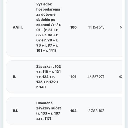
Výsledok
hospodárenia
za účtovné
obdobie po
zdanení /+-/ r.
A.VIII.
100
14 154 515
14 4
01 - (r. 81 + r.
85 + r. 86 + r.
87 + r. 90 + r.
93 + r. 97 + r.
101 + r. 141)
Záväzky r. 102
+ r. 118 + r. 121
B.
+ r. 122 + r.
101
46 567 277
42 70
136 + r. 139 +
r. 140
Dlhodobé
záväzky súčet
B.I.
102
2 388 103
2 1
(r. 103 + r. 107
až r. 117)