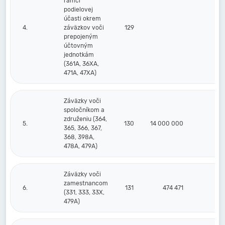
rámci
podielovej
účasti okrem
4.
záväzkov voči
129
prepojeným
účtovným
jednotkám
(361A, 36XA,
471A, 47XA)
Záväzky voči
spoločníkom a
združeniu (364,
5.
130
14 000 000
365, 366, 367,
368, 398A,
478A, 479A)
Záväzky voči
zamestnancom
6.
131
474 471
65
(331, 333, 33X,
479A)