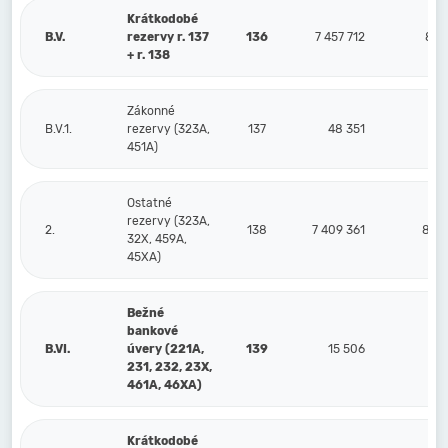
Krátkodobé
B.V.
rezervy r. 137
136
7 457 712
8 7
+ r. 138
Zákonné
B.V.1.
rezervy (323A,
137
48 351
1
451A)
Ostatné
rezervy (323A,
2.
138
7 409 361
8 59
32X, 459A,
45XA)
Bežné
bankové
B.VI.
úvery (221A,
139
15 506
231, 232, 23X,
461A, 46XA)
Krátkodobé