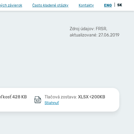
|
SK
ných závierok
Často kladené otázky
Kontakty
ENG
Zdroj údajov: FRSR,
aktualizované: 27.06.2019
eľkosť 428 KB
Tlačová zostava:
XLSX <200KB
Stiahnuť