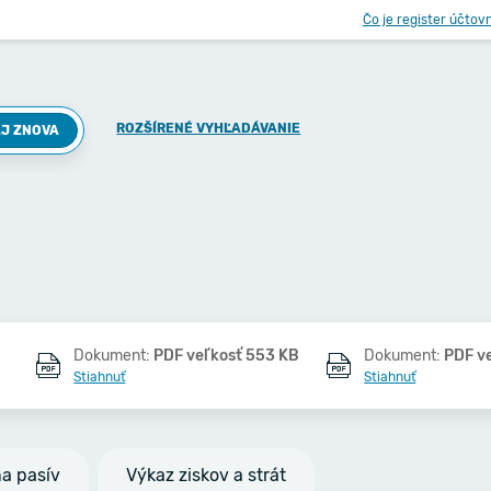
Čo je register účtov
ROZŠÍRENÉ VYHĽADÁVANIE
J ZNOVA
Dokument:
PDF veľkosť 553 KB
Dokument:
PDF v
Stiahnuť
Stiahnuť
na pasív
Výkaz ziskov a strát