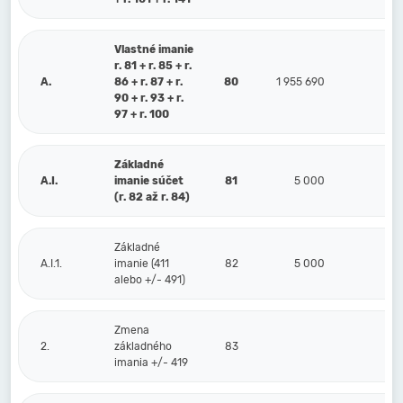
Vlastné imanie
r. 81 + r. 85 + r.
A.
86 + r. 87 + r.
80
1 955 690
90 + r. 93 + r.
97 + r. 100
Základné
A.I.
imanie súčet
81
5 000
(r. 82 až r. 84)
Základné
A.I.1.
imanie (411
82
5 000
alebo +/- 491)
Zmena
2.
základného
83
imania +/- 419