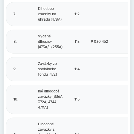
Dlhodobé
7.
zmenky na
112
úhradu (478A)
Vydané
8.
dlhopisy
113
9 030 452
(473A/-/255A)
Záväzky zo
9.
sociálneho
114
fondu (472)
Iné dlhodobé
záväzky (336A,
10.
115
372A, 474A,
47XA)
Dlhodobé
záväzky z