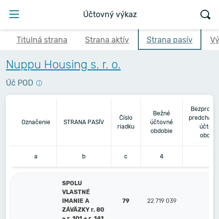
Účtovný výkaz
Titulná strana
Strana aktív
Strana pasív
Vý
Nuppu Housing s. r. o.
Úč POD
Bezprostr
Bežné
Číslo
predchádz
Označenie
STRANA PASÍV
účtovné
riadku
účtov
obdobie
obdobi
a
b
c
4
5
SPOLU
VLASTNÉ
IMANIE A
79
22 719 039
ZÁVÄZKY r. 80
+ r. 101 + r. 141