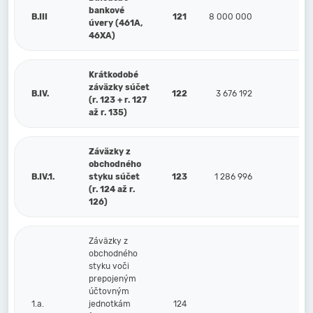
bankové
B.III
121
8 000 000
úvery (461A,
46XA)
Krátkodobé
záväzky súčet
B.IV.
122
3 676 192
(r. 123 + r. 127
až r. 135)
Záväzky z
obchodného
B.IV.1.
styku súčet
123
1 286 996
(r. 124 až r.
126)
Záväzky z
obchodného
styku voči
prepojeným
účtovným
1.a.
jednotkám
124