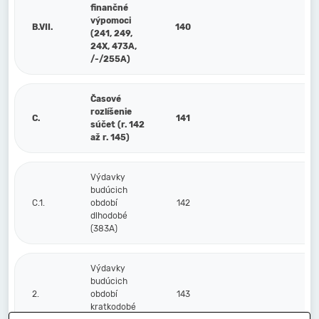
finančné
výpomoci
B.VII.
140
(241, 249,
24X, 473A,
/-/255A)
Časové
rozlíšenie
C.
141
súčet (r. 142
až r. 145)
Výdavky
budúcich
C.1.
období
142
dlhodobé
(383A)
Výdavky
budúcich
2.
období
143
kratkodobé