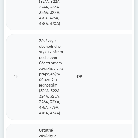
(321A, 322A,
324A, 325A,
326A, 32XA,
475A, 476A,
478A, 47XA)
Záväzky z
obchodného
styku v rámci
podielovej
účasti okrem
záväzkov voči
prepojeným
1.b.
125
účtovným
jednotkám
(321A, 322A,
324A, 325A,
326A, 32XA,
475A, 476A,
478A, 47XA)
Ostatné
záväzky z