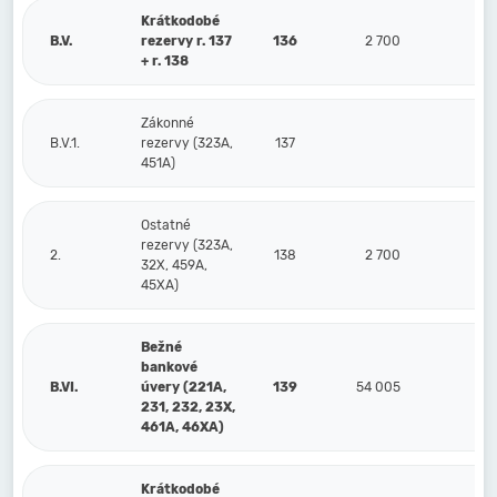
Krátkodobé
B.V.
rezervy r. 137
136
2 700
+ r. 138
Zákonné
B.V.1.
rezervy (323A,
137
451A)
Ostatné
rezervy (323A,
2.
138
2 700
32X, 459A,
45XA)
Bežné
bankové
B.VI.
úvery (221A,
139
54 005
231, 232, 23X,
461A, 46XA)
Krátkodobé