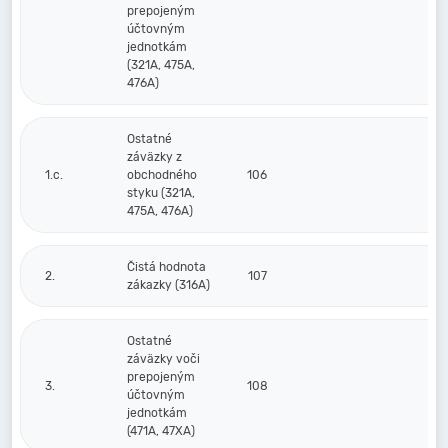
prepojeným
účtovným
jednotkám
(321A, 475A,
476A)
Ostatné
záväzky z
1.c.
obchodného
106
styku (321A,
475A, 476A)
Čistá hodnota
2.
107
zákazky (316A)
Ostatné
záväzky voči
prepojeným
3.
108
účtovným
jednotkám
(471A, 47XA)