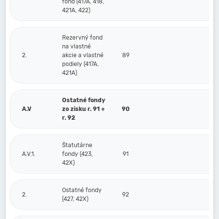
fond (417A, 418,
421A, 422)
Rezervný fond
na vlastné
2.
akcie a vlastné
89
podiely (417A,
421A)
Ostatné fondy
A.V
zo zisku r. 91 +
90
r. 92
Štatutárne
A.V.1.
fondy (423,
91
42X)
Ostatné fondy
2.
92
(427, 42X)