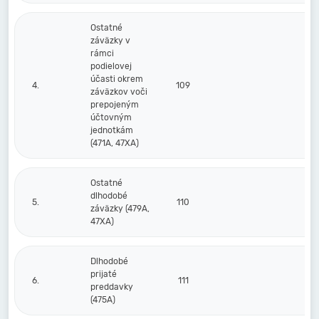
Ostatné
záväzky v
rámci
podielovej
účasti okrem
4.
109
záväzkov voči
prepojeným
účtovným
jednotkám
(471A, 47XA)
Ostatné
dlhodobé
5.
110
záväzky (479A,
47XA)
Dlhodobé
prijaté
6.
111
preddavky
(475A)