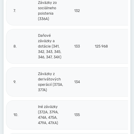
Záväzky zo
sociálneho
7.
132
poistenia
(336A)
Daňové
záväzky a
8.
dotácie (341,
133
125 968
342, 343, 345,
346, 347, 34X)
Záväzky z
derivátových
9.
134
operácií (373A,
377A)
Iné záväzky
(372A, 379A,
10.
135
474A, 475A,
479A, 47XA)