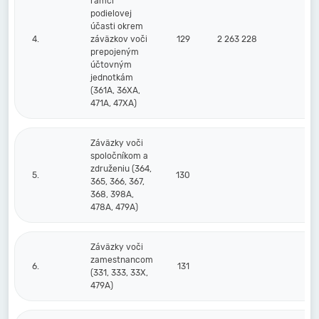
rámci
podielovej
účasti okrem
4.
záväzkov voči
129
2 263 228
prepojeným
účtovným
jednotkám
(361A, 36XA,
471A, 47XA)
Záväzky voči
spoločníkom a
združeniu (364,
5.
130
365, 366, 367,
368, 398A,
478A, 479A)
Záväzky voči
zamestnancom
6.
131
(331, 333, 33X,
479A)