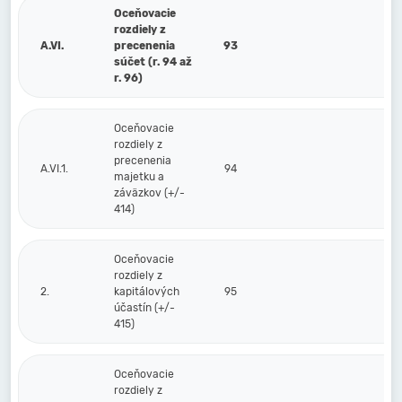
Oceňovacie
rozdiely z
A.VI.
precenenia
93
súčet (r. 94 až
r. 96)
Oceňovacie
rozdiely z
precenenia
A.VI.1.
94
majetku a
záväzkov (+/-
414)
Oceňovacie
rozdiely z
2.
kapitálových
95
účastín (+/-
415)
Oceňovacie
rozdiely z