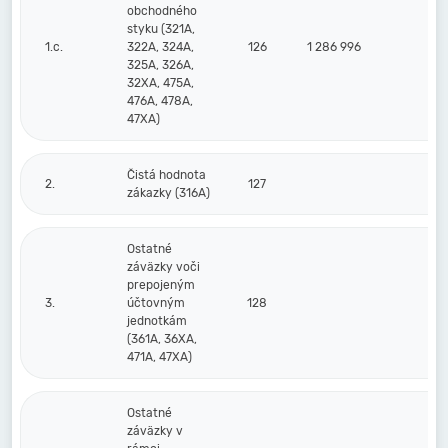
obchodného
styku (321A,
1.c.
322A, 324A,
126
1 286 996
325A, 326A,
32XA, 475A,
476A, 478A,
47XA)
Čistá hodnota
2.
127
zákazky (316A)
Ostatné
záväzky voči
prepojeným
3.
účtovným
128
jednotkám
(361A, 36XA,
471A, 47XA)
Ostatné
záväzky v