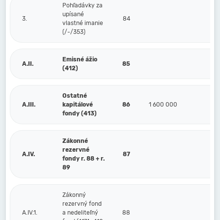
Pohľadávky za
upísané
3.
84
vlastné imanie
(/-/353)
Emisné ážio
A.II.
85
(412)
Ostatné
A.III.
kapitálové
86
1 600 000
fondy (413)
Zákonné
rezervné
A.IV.
87
fondy r. 88 + r.
89
Zákonný
rezervný fond
A.IV.1.
a nedeliteľný
88