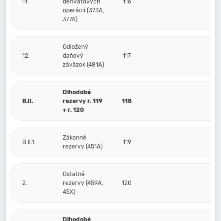
11.
derivátových
116
operácií (373A,
377A)
Odložený
12.
daňový
117
záväzok (481A)
Dlhodobé
B.II.
rezervy r. 119
118
+ r. 120
Zákonné
B.II.1.
119
rezervy (451A)
Ostatné
2.
rezervy (459A,
120
45X)
Dlhodobé