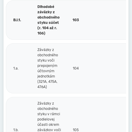
Dlhodobé
záväzky z
obchodného
B.I.1.
103
styku súčet
(r. 104 až r.
106)
Záväzky z
obchodného
styku voči
prepojeným
1.a.
104
účtovným
jednotkám
(321A, 475A,
476A)
Záväzky z
obchodného
styku v rámci
podielovej
účasti okrem
1.b.
záväzkov voči
105