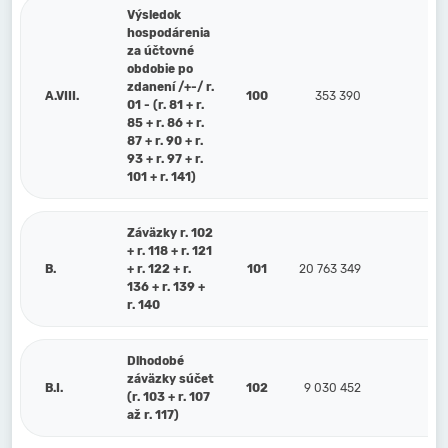
Výsledok
hospodárenia
za účtovné
obdobie po
zdanení /+-/ r.
A.VIII.
100
353 390
-
01 - (r. 81 + r.
85 + r. 86 + r.
87 + r. 90 + r.
93 + r. 97 + r.
101 + r. 141)
Záväzky r. 102
+ r. 118 + r. 121
B.
+ r. 122 + r.
101
20 763 349
136 + r. 139 +
r. 140
Dlhodobé
záväzky súčet
B.I.
102
9 030 452
(r. 103 + r. 107
až r. 117)