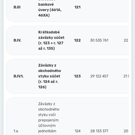
bankové
B.III
121
úvery (461A,
46XA)
Krátkodobé
záväzky súčet
B.IV.
122
30 535 761
22 40
(r. 123 + r. 127
až r. 135)
Záväzky z
obchodného
B.IV.1.
styku súčet
123
29 122 457
21 58
(r. 124 až r.
126)
Záväzky z
obchodného
styku voči
prepojeným
účtovným
1.a.
jednotkám
124
28 133 377
20 98