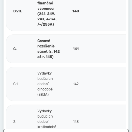
finančné
výpomoci
B.VII.
140
(241, 249,
24X, 473A,
/-/255A)
Časové
rozlíšenie
C.
141
súčet (r. 142
až r. 145)
Výdavky
budúcich
C.1.
období
142
dlhodobé
(383A)
Výdavky
budúcich
2.
období
143
kratkodobé