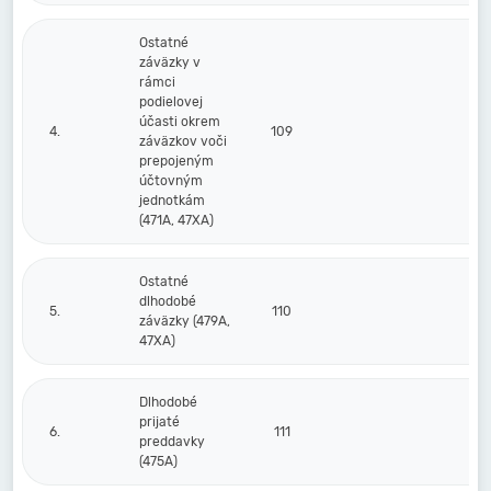
Ostatné
záväzky v
rámci
podielovej
účasti okrem
4.
109
záväzkov voči
prepojeným
účtovným
jednotkám
(471A, 47XA)
Ostatné
dlhodobé
5.
110
záväzky (479A,
47XA)
Dlhodobé
prijaté
6.
111
preddavky
(475A)