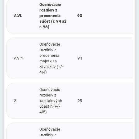
Oceňovacie
rozdiely z
A.VI.
precenenia
93
súčet (r. 94 až
r. 96)
Oceňovacie
rozdiely z
precenenia
A.VI.1.
94
majetku a
záväzkov (+/-
414)
Oceňovacie
rozdiely z
2.
kapitálových
95
účastín (+/-
415)
Oceňovacie
rozdiely z