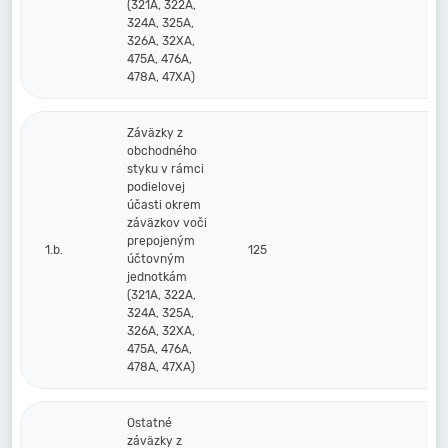
(321A, 322A,
324A, 325A,
326A, 32XA,
475A, 476A,
478A, 47XA)
Záväzky z
obchodného
styku v rámci
podielovej
účasti okrem
záväzkov voči
prepojeným
1.b.
125
účtovným
jednotkám
(321A, 322A,
324A, 325A,
326A, 32XA,
475A, 476A,
478A, 47XA)
Ostatné
záväzky z