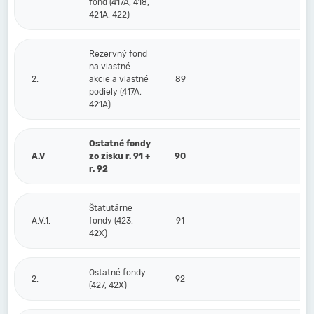
fond (417A, 418,
421A, 422)
Rezervný fond
na vlastné
2.
akcie a vlastné
89
podiely (417A,
421A)
Ostatné fondy
A.V
zo zisku r. 91 +
90
r. 92
Štatutárne
A.V.1.
fondy (423,
91
42X)
Ostatné fondy
2.
92
(427, 42X)