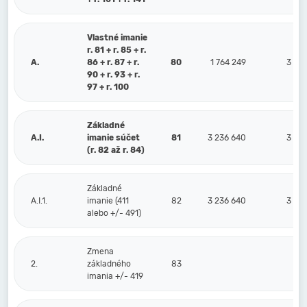
Vlastné imanie
r. 81 + r. 85 + r.
A.
86 + r. 87 + r.
80
1 764 249
3 34
90 + r. 93 + r.
97 + r. 100
Základné
A.I.
imanie súčet
81
3 236 640
3 23
(r. 82 až r. 84)
Základné
A.I.1.
imanie (411
82
3 236 640
3 23
alebo +/- 491)
Zmena
2.
základného
83
imania +/- 419