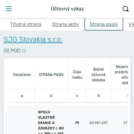
Účtovný výkaz
Titulná strana
Strana aktív
Strana pasív
Vý
SJG Slovakia s.r.o.
Úč POD
Bezprostr
Bežné
Číslo
predchádz
Označenie
STRANA PASÍV
účtovné
riadku
účtovn
obdobie
obdobi
a
b
c
4
5
SPOLU
VLASTNÉ
IMANIE A
79
34 981 697
27 89
ZÁVÄZKY r. 80
+ r. 101 + r. 141