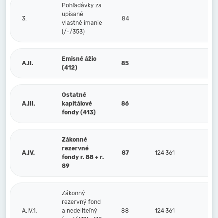
Pohľadávky za
upísané
3.
84
vlastné imanie
(/-/353)
Emisné ážio
A.II.
85
(412)
Ostatné
A.III.
kapitálové
86
fondy (413)
Zákonné
rezervné
A.IV.
87
124 361
12
fondy r. 88 + r.
89
Zákonný
rezervný fond
A.IV.1.
a nedeliteľný
88
124 361
12