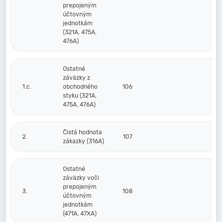
prepojeným
účtovným
jednotkám
(321A, 475A,
476A)
Ostatné
záväzky z
1.c.
obchodného
106
styku (321A,
475A, 476A)
Čistá hodnota
2.
107
zákazky (316A)
Ostatné
záväzky voči
prepojeným
3.
108
účtovným
jednotkám
(471A, 47XA)