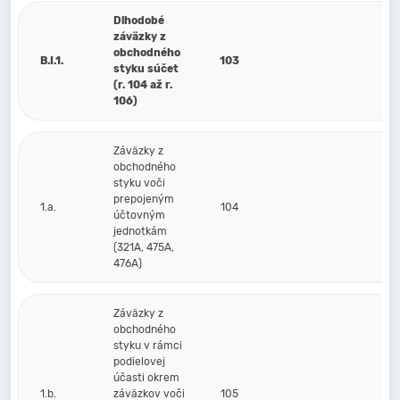
Dlhodobé
záväzky z
obchodného
B.I.1.
103
styku súčet
(r. 104 až r.
106)
Záväzky z
obchodného
styku voči
prepojeným
1.a.
104
účtovným
jednotkám
(321A, 475A,
476A)
Záväzky z
obchodného
styku v rámci
podielovej
účasti okrem
1.b.
záväzkov voči
105