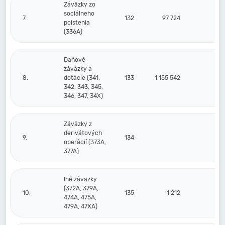
Záväzky zo
sociálneho
7.
132
97 724
11
poistenia
(336A)
Daňové
záväzky a
8.
dotácie (341,
133
1 155 542
53
342, 343, 345,
346, 347, 34X)
Záväzky z
derivátových
9.
134
operácií (373A,
377A)
Iné záväzky
(372A, 379A,
10.
135
1 212
474A, 475A,
479A, 47XA)