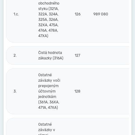
obchodného
styku (321A,
1.c.
322A, 324A,
126
989 080
60
325A, 326A,
32XA, 475A,
476A, 478A,
47XA)
Čistá hodnota
2.
127
zákazky (316A)
Ostatné
záväzky voči
prepojeným
3.
účtovným
128
jednotkám
(361A, 36XA,
471A, 47XA)
Ostatné
záväzky v