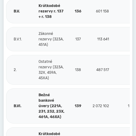
Krátkodobé
B.V.
rezervy r. 137
136
601 158
55
+ r. 138
Zákonné
B.V.1.
rezervy (323A,
137
113 641
7
451A)
Ostatné
rezervy (323A,
2.
138
487 517
48
32X, 459A,
45XA)
Bežné
bankové
B.VI.
úvery (221A,
139
2 072 102
1 59
231, 232, 23X,
461A, 46XA)
Krátkodobé