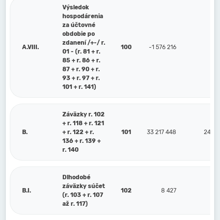
Výsledok
hospodárenia
za účtovné
obdobie po
zdanení /+-/ r.
A.VIII.
100
-1 576 216
8
01 - (r. 81 + r.
85 + r. 86 + r.
87 + r. 90 + r.
93 + r. 97 + r.
101 + r. 141)
Záväzky r. 102
+ r. 118 + r. 121
B.
+ r. 122 + r.
101
33 217 448
24 55
136 + r. 139 +
r. 140
Dlhodobé
záväzky súčet
B.I.
102
8 427
(r. 103 + r. 107
až r. 117)