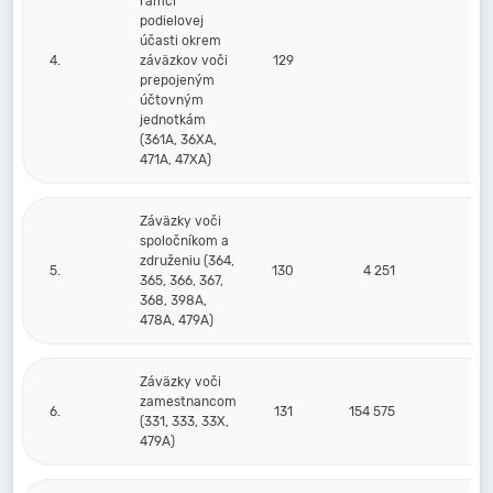
rámci
podielovej
účasti okrem
4.
záväzkov voči
129
prepojeným
účtovným
jednotkám
(361A, 36XA,
471A, 47XA)
Záväzky voči
spoločníkom a
združeniu (364,
5.
130
4 251
365, 366, 367,
368, 398A,
478A, 479A)
Záväzky voči
zamestnancom
6.
131
154 575
16
(331, 333, 33X,
479A)