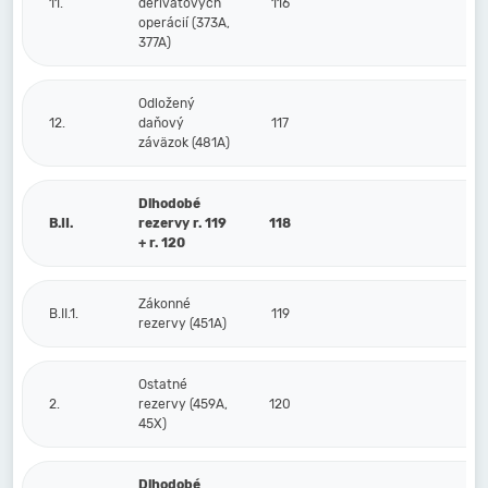
11.
derivátových
116
operácií (373A,
377A)
Odložený
12.
daňový
117
záväzok (481A)
Dlhodobé
B.II.
rezervy r. 119
118
+ r. 120
Zákonné
B.II.1.
119
rezervy (451A)
Ostatné
2.
rezervy (459A,
120
45X)
Dlhodobé