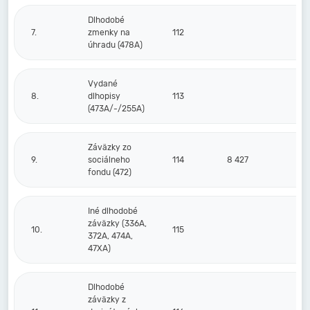
Dlhodobé
7.
zmenky na
112
úhradu (478A)
Vydané
8.
dlhopisy
113
(473A/-/255A)
Záväzky zo
9.
sociálneho
114
8 427
fondu (472)
Iné dlhodobé
záväzky (336A,
10.
115
372A, 474A,
47XA)
Dlhodobé
záväzky z