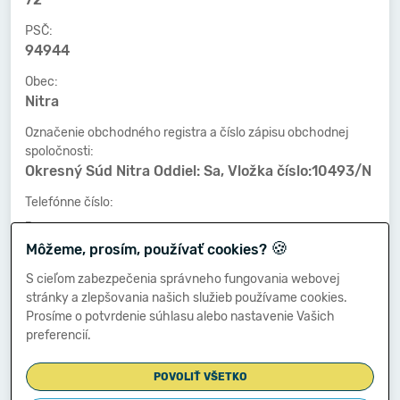
PSČ:
94944
Obec:
Nitra
Označenie obchodného registra a číslo zápisu obchodnej
spoločnosti:
Okresný Súd Nitra Oddiel: Sa, Vložka číslo:10493/N
Telefónne číslo:
-
🍪
Môžeme, prosím, používať cookies?
Faxové číslo:
-
S cieľom zabezpečenia správneho fungovania webovej
stránky a zlepšovania našich služieb používame cookies.
E-mailová adresa:
Prosíme o potvrdenie súhlasu alebo nastavenie Vašich
-
preferencií.
POVOLIŤ VŠETKO
Zostavená dňa: