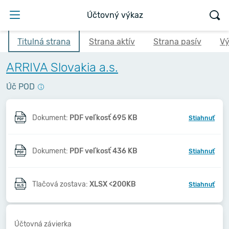
Účtovný výkaz
Titulná strana
Strana aktív
Strana pasív
Vý
ARRIVA Slovakia a.s.
Úč POD
Dokument:
PDF veľkosť 695 KB
Stiahnuť
Dokument:
PDF veľkosť 436 KB
Stiahnuť
Tlačová zostava:
XLSX <200KB
Stiahnuť
Účtovná závierka