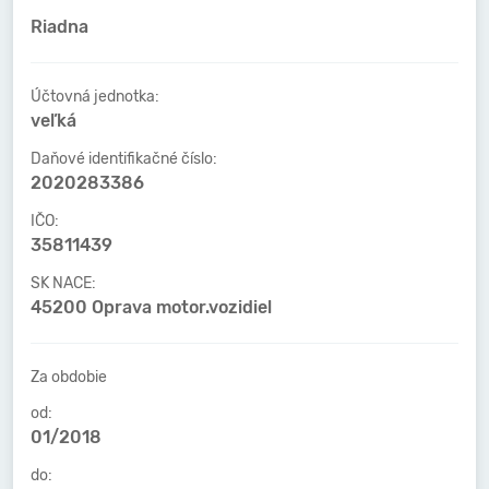
Riadna
Účtovná jednotka:
veľká
Daňové identifikačné číslo:
2020283386
IČO:
35811439
SK NACE:
45200 Oprava motor.vozidiel
Za obdobie
od:
01/2018
do: