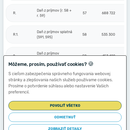
Daň z príjmov (r. 58 +
R.
57
688 722
r. 59)
Daň z príjmov splatná
R.1.
58
535 300
(591, 595)
Daň z príjmov
2.
59
153 422
odložená (+/-) (592)
🍪
Môžeme, prosím, používať cookies?
S cieľom zabezpečenia správneho fungovania webovej
Prevod podielov na
stránky a zlepšovania našich služieb používame cookies.
výsledku
S.
hospodárenia
60
Prosíme o potvrdenie súhlasu alebo nastavenie Vašich
spoločníkom (+/-
preferencií.
596)
POVOLIŤ VŠETKO
Výsledok
hospodárenia za
ODMIETNUŤ
****
účtovné obdobie po
61
2 135 436
zdanení (+/-) (r. 56
ZOBRAZIŤ DETAILY