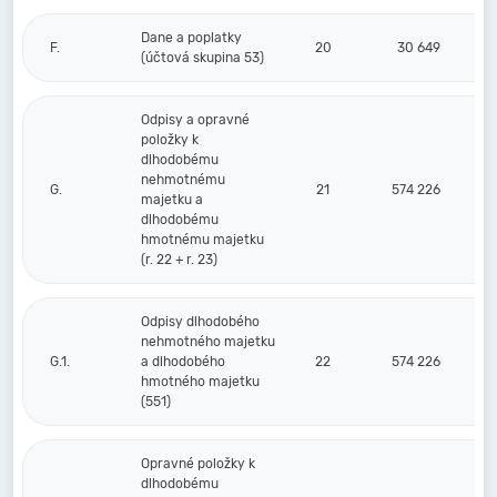
Dane a poplatky
F.
20
30 649
(účtová skupina 53)
Odpisy a opravné
položky k
dlhodobému
nehmotnému
G.
21
574 226
majetku a
dlhodobému
hmotnému majetku
(r. 22 + r. 23)
Odpisy dlhodobého
nehmotného majetku
G.1.
a dlhodobého
22
574 226
hmotného majetku
(551)
Opravné položky k
dlhodobému