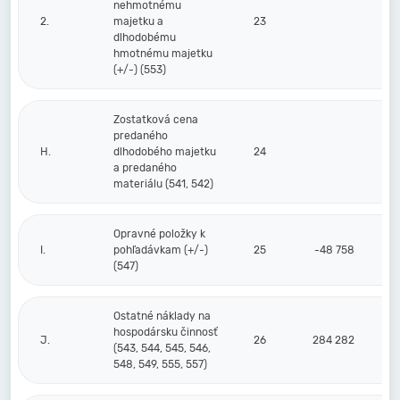
nehmotnému
2.
majetku a
23
dlhodobému
hmotnému majetku
(+/-) (553)
Zostatková cena
predaného
H.
dlhodobého majetku
24
a predaného
materiálu (541, 542)
Opravné položky k
I.
pohľadávkam (+/-)
25
-48 758
(547)
Ostatné náklady na
hospodársku činnosť
J.
26
284 282
(543, 544, 545, 546,
548, 549, 555, 557)