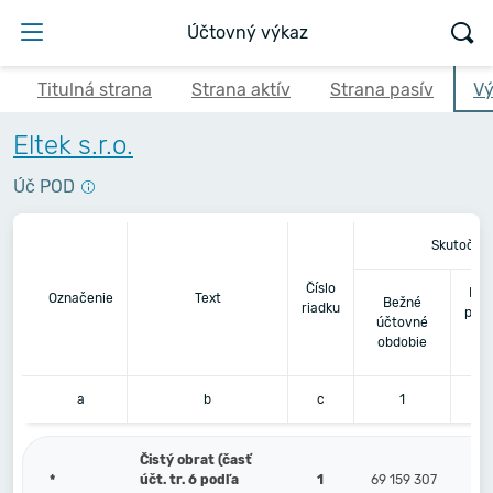
Účtovný výkaz
Titulná strana
Strana aktív
Strana pasív
Vý
Eltek s.r.o.
Úč POD
Skutočno
Číslo
Bez
Označenie
Text
Bežné
riadku
pred
účtovné
obdobie
a
b
c
1
Čistý obrat (časť
*
účt. tr. 6 podľa
1
69 159 307