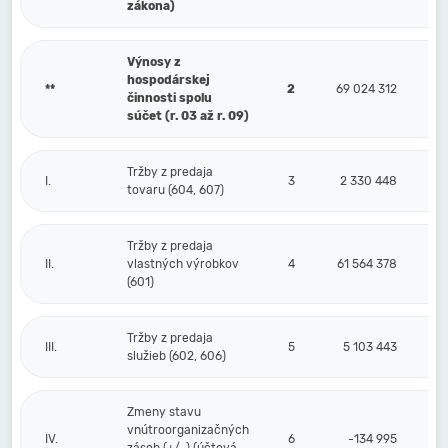
zákona)
Výnosy z
hospodárskej
**
2
69 024 312
činnosti spolu
súčet (r. 03 až r. 09)
Tržby z predaja
I.
3
2 330 448
tovaru (604, 607)
Tržby z predaja
II.
vlastných výrobkov
4
61 564 378
(601)
Tržby z predaja
III.
5
5 103 443
služieb (602, 606)
Zmeny stavu
vnútroorganizačných
IV.
6
-134 995