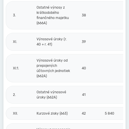
Ostatné výnosy z
krátkodobého
3.
38
finančného majetku
(666A)
Výnosové úroky (r.
XI.
39
40 + r. 41)
Výnosové úroky od
prepojených
XI.1.
40
účtovných jednotiek
(662A)
Ostatné výnosové
2.
41
úroky (662A)
XII.
Kurzové zisky (663)
42
5 840