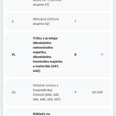
zásob (+/-) (účtová
skupina 61)
Aktivácia (účtová
V.
7
skupina 62)
Tržby z predaja
dlhodobého
nehmotného
majetku,
VI.
8
-1
dlhodobého
hmotného majetku
a materiálu (641,
642)
Ostatné výnosy z
hospodárskej
VII.
9
161 039
činnosti (644, 645,
646, 648, 655, 657)
Náklady na