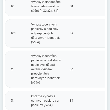
Výnosy z dlhodobého
IX.
finančného majetku
31
súčet (r. 32 až r. 34)
Výnosy z cenných
papierov a podielov
IX.1.
od prepojených
32
účtovných jednotiek
(665A)
Výnosy z cenných
papierov a podielov v
podielovej účasti
2.
okrem výnosov
33
prepojených
účtovných jednotiek
(665A)
Ostatné výnosy z
3.
cenných papierov a
34
podielov (665A)