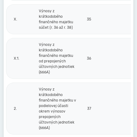
Výnosy z
krátkodobého
X.
35
finančného majetku
súčet (r. 36 až r. 38)
Výnosy z
krátkodobého
finančného majetku
X.1.
36
od prepojených
účtovných jednotiek
(666A)
Výnosy z
krátkodobého
finančného majetku v
podielovej účasti
2.
37
okrem výnosov
prepojených
účtovných jednotiek
(666A)