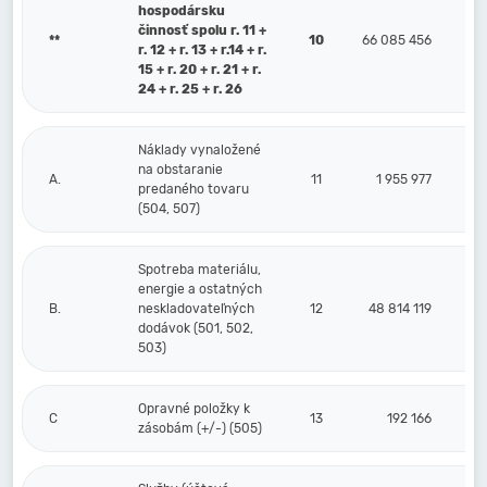
hospodársku
činnosť spolu r. 11 +
**
10
66 085 456
r. 12 + r. 13 + r.14 + r.
15 + r. 20 + r. 21 + r.
24 + r. 25 + r. 26
Náklady vynaložené
na obstaranie
A.
11
1 955 977
predaného tovaru
(504, 507)
Spotreba materiálu,
energie a ostatných
B.
neskladovateľných
12
48 814 119
dodávok (501, 502,
503)
Opravné položky k
C
13
192 166
zásobám (+/-) (505)