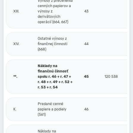
Výnosy z precenenia
cenných papierov a
XIII.
výnosy z
43
derivátových
operácií (664, 667)
Ostatné výnosy z
XIV.
finančnej činnosti
44
(668)
Náklady na
finančnú činnosť
**.
spolu r. 46 + r. 47 +
45
120 538
r. 48 + r. 49 + r. 52 +
r. 53 + r. 54
Predané cenné
K.
papiere a podiely
46
(561)
Náklady na