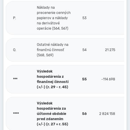
Náklady na
precenenie cenných
P.
papierov a náklady
53
na derivátové
operácie (564, 567)
Ostatné náklady na
Q.
finančnú činnosť
54
21 275
(568, 569)
Výsledok
hospodárenia z
***
55
-114 698
finančnej činnosti
(+/-) (r. 29 - r. 45)
Výsledok
hospodárenia za
****
účtovné obdobie
56
2 824 158
pred zdanením
(+/-) (r. 27 + r. 55)