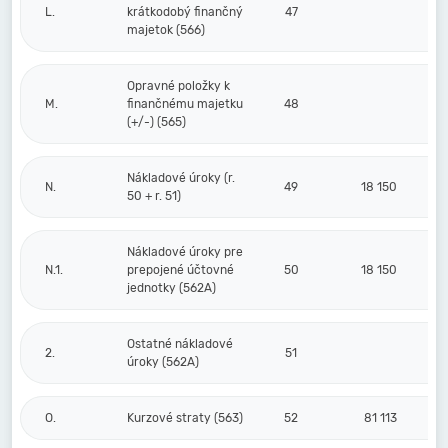
L.
krátkodobý finančný
47
majetok (566)
Opravné položky k
M.
finančnému majetku
48
(+/-) (565)
Nákladové úroky (r.
N.
49
18 150
50 + r. 51)
Nákladové úroky pre
N.1.
prepojené účtovné
50
18 150
jednotky (562A)
Ostatné nákladové
2.
51
úroky (562A)
O.
Kurzové straty (563)
52
81 113