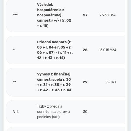
Výsledok
hospodárenia z
***
hospodárskej
27
2 938 856
činnosti (+/-) (r. 02
- r. 10)
Pridaná hodnota (r.
03 + r. 04 + r. 05 + r.
*
28
15 015 924
06 + r. 07) - (r. 11 + r.
12 + r. 13 + r. 14)
Výnosy z finančnej
činnosti spolu r. 30
**
29
5 840
+ r. 31 + r. 35 + r. 39
+ r. 42 + r. 43 + r. 44
Tržby z predaja
VIII.
cenných papierov a
30
podielov (661)