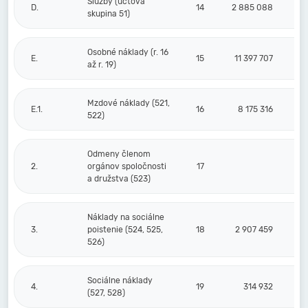
Služby (účtová
D.
14
2 885 088
skupina 51)
Osobné náklady (r. 16
E.
15
11 397 707
až r. 19)
Mzdové náklady (521,
E.1.
16
8 175 316
522)
Odmeny členom
2.
orgánov spoločnosti
17
a družstva (523)
Náklady na sociálne
3.
poistenie (524, 525,
18
2 907 459
526)
Sociálne náklady
4.
19
314 932
(527, 528)