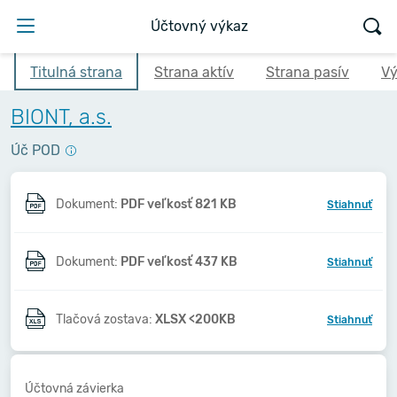
Účtovný výkaz
Titulná strana
Strana aktív
Strana pasív
Vý
BIONT, a.s.
Úč POD
Dokument:
PDF veľkosť 821 KB
Stiahnuť
Dokument:
PDF veľkosť 437 KB
Stiahnuť
Tlačová zostava:
XLSX <200KB
Stiahnuť
Účtovná závierka