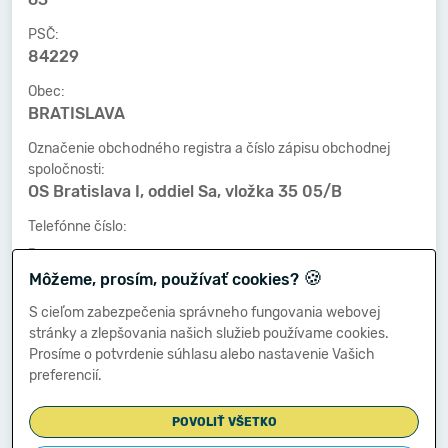
PSČ:
84229
Obec:
BRATISLAVA
Označenie obchodného registra a číslo zápisu obchodnej
spoločnosti:
OS Bratislava I, oddiel Sa, vložka 35 05/B
Telefónne číslo:
-
🍪
Môžeme, prosím, používať cookies?
Faxové číslo:
-
S cieľom zabezpečenia správneho fungovania webovej
stránky a zlepšovania našich služieb používame cookies.
E-mailová adresa:
Prosíme o potvrdenie súhlasu alebo nastavenie Vašich
-
preferencií.
POVOLIŤ VŠETKO
Zostavená dňa: