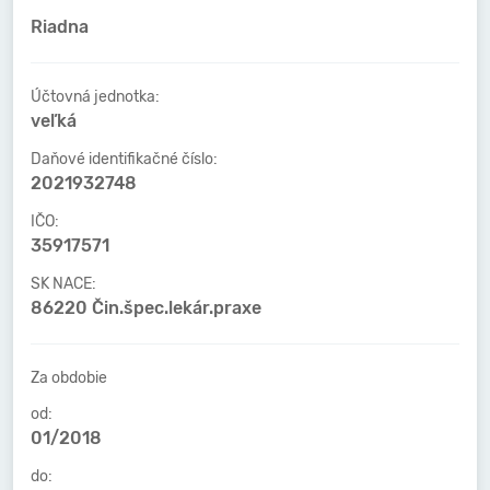
Riadna
Účtovná jednotka:
veľká
Daňové identifikačné číslo:
2021932748
IČO:
35917571
SK NACE:
86220 Čin.špec.lekár.praxe
Za obdobie
od:
01/2018
do: