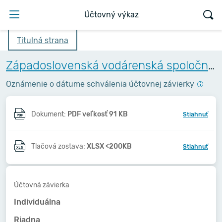
Účtovný výkaz
Titulná strana
Západoslovenská vodárenská spoločnosť, a.s.
Oznámenie o dátume schválenia účtovnej závierky
Dokument:
PDF veľkosť 91 KB
Stiahnuť
Tlačová zostava:
XLSX <200KB
Stiahnuť
Účtovná závierka
Individuálna
Riadna