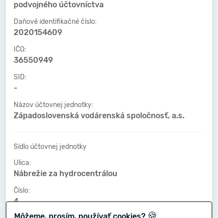
podvojného účtovníctva
Daňové identifikačné číslo:
2020154609
IČO:
36550949
SID:
-
Názov účtovnej jednotky:
Západoslovenská vodárenská spoločnosť, a.s.
Sídlo účtovnej jednotky
Ulica:
Nábrežie za hydrocentrálou
Číslo:
4
🍪
Môžeme, prosím, používať cookies?