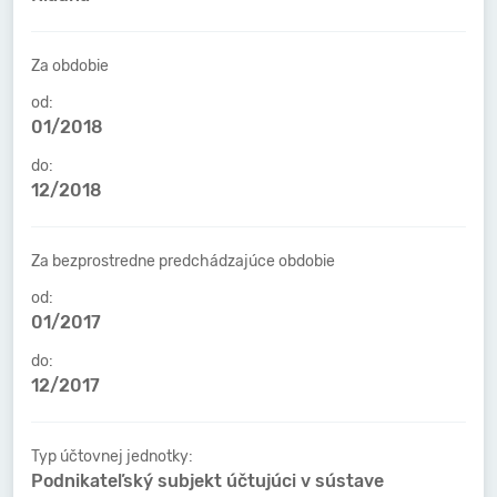
Za obdobie
od:
01/2018
do:
12/2018
Za bezprostredne predchádzajúce obdobie
od:
01/2017
do:
12/2017
Typ účtovnej jednotky:
Podnikateľský subjekt účtujúci v sústave