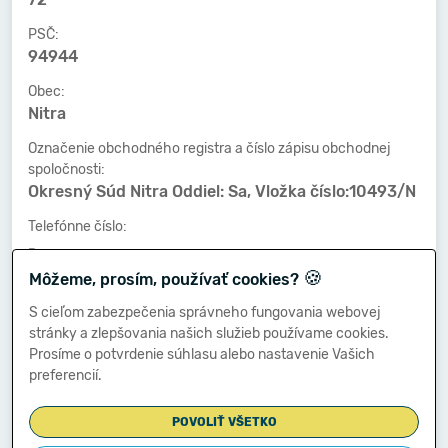
PSČ:
94944
Obec:
Nitra
Označenie obchodného registra a číslo zápisu obchodnej
spoločnosti:
Okresný Súd Nitra Oddiel: Sa, Vložka číslo:10493/N
Telefónne číslo:
-
🍪
Môžeme, prosím, používať cookies?
Faxové číslo:
-
S cieľom zabezpečenia správneho fungovania webovej
stránky a zlepšovania našich služieb používame cookies.
E-mailová adresa:
Prosíme o potvrdenie súhlasu alebo nastavenie Vašich
-
preferencií.
POVOLIŤ VŠETKO
Zostavená dňa: