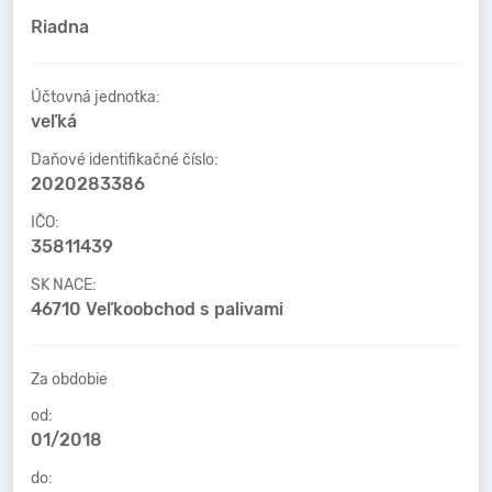
Riadna
Účtovná jednotka:
veľká
Daňové identifikačné číslo:
2020283386
IČO:
35811439
SK NACE:
46710 Veľkoobchod s palivami
Za obdobie
od:
01/2018
do: