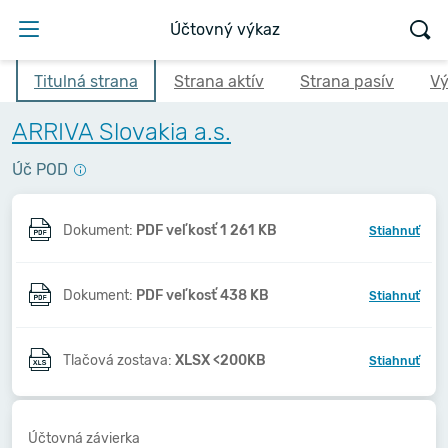
Účtovný výkaz
Titulná strana
Strana aktív
Strana pasív
Vý
ARRIVA Slovakia a.s.
Úč POD
Dokument:
PDF veľkosť 1 261 KB
Stiahnuť
Dokument:
PDF veľkosť 438 KB
Stiahnuť
Tlačová zostava:
XLSX <200KB
Stiahnuť
Účtovná závierka