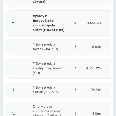
zákona)
Výnosy z
hospodárskej
**
2
4 551 321
činnosti spolu
súčet (r. 03 až r. 09)
Tržby z predaja
I.
3
8 046
tovaru (604, 607)
Tržby z predaja
II.
vlastných výrobkov
4
4 368 325
(601)
Tržby z predaja
III.
5
74 744
služieb (602, 606)
Zmeny stavu
vnútroorganizačných
IV.
6
12 066