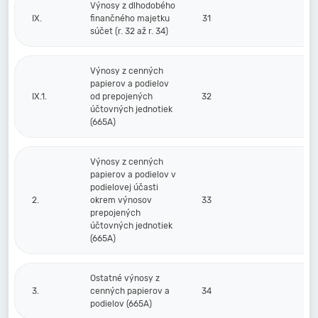
Výnosy z dlhodobého
IX.
finančného majetku
31
súčet (r. 32 až r. 34)
Výnosy z cenných
papierov a podielov
IX.1.
od prepojených
32
účtovných jednotiek
(665A)
Výnosy z cenných
papierov a podielov v
podielovej účasti
2.
okrem výnosov
33
prepojených
účtovných jednotiek
(665A)
Ostatné výnosy z
3.
cenných papierov a
34
podielov (665A)