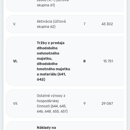
zásob (+/-) (účtová
skupina 61)
Aktivácia (účtová
V.
7
43 302
skupina 62)
Tržby z predaja
dlhodobého
nehmotného
majetku,
VI.
8
15 751
dlhodobého
hmotného majetku
a materiálu (641,
642)
Ostatné výnosy z
hospodárskej
VII.
9
29 087
činnosti (644, 645,
646, 648, 655, 657)
Náklady na