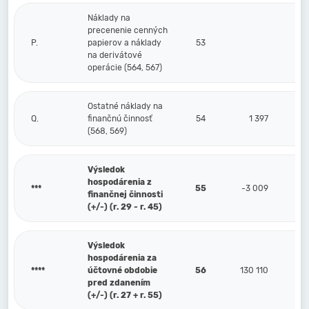
Náklady na
precenenie cenných
P.
papierov a náklady
53
na derivátové
operácie (564, 567)
Ostatné náklady na
Q.
finančnú činnosť
54
1 397
(568, 569)
Výsledok
hospodárenia z
***
55
-3 009
finančnej činnosti
(+/-) (r. 29 - r. 45)
Výsledok
hospodárenia za
****
účtovné obdobie
56
130 110
pred zdanením
(+/-) (r. 27 + r. 55)