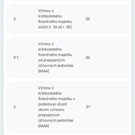
Výnosy z
krátkodobého
X.
35
finančného majetku
súčet (r. 36 až r. 38)
Výnosy z
krátkodobého
finančného majetku
X.1.
36
od prepojených
účtovných jednotiek
(666A)
Výnosy z
krátkodobého
finančného majetku v
podielovej účasti
2.
37
okrem výnosov
prepojených
účtovných jednotiek
(666A)