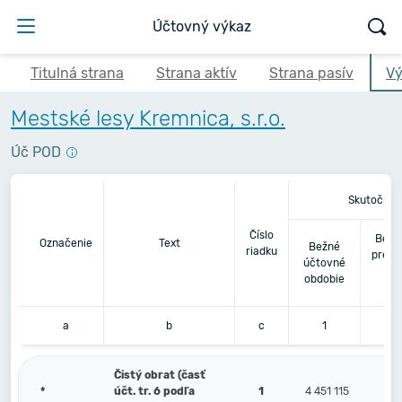
Účtovný výkaz
Titulná strana
Strana aktív
Strana pasív
Vý
Mestské lesy Kremnica, s.r.o.
Úč POD
Skutočnos
Číslo
Bezp
Označenie
Text
Bežné
riadku
predc
účtovné
ú
obdobie
o
a
b
c
1
Čistý obrat (časť
*
účt. tr. 6 podľa
1
4 451 115