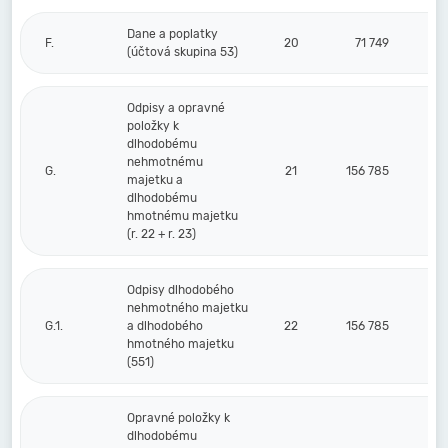
Dane a poplatky
F.
20
71 749
(účtová skupina 53)
Odpisy a opravné
položky k
dlhodobému
nehmotnému
G.
21
156 785
majetku a
dlhodobému
hmotnému majetku
(r. 22 + r. 23)
Odpisy dlhodobého
nehmotného majetku
G.1.
a dlhodobého
22
156 785
hmotného majetku
(551)
Opravné položky k
dlhodobému