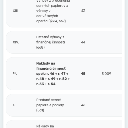
Výnosy z precenenia
cenných papierov a
XIII.
výnosy z
43
derivátových
operácií (664, 667)
Ostatné výnosy z
XIV.
finančnej činnosti
44
(668)
Náklady na
finančnú činnosť
**.
spolu r. 46 + r. 47 +
45
3 009
r. 48 + r. 49 + r. 52 +
r. 53 + r. 54
Predané cenné
K.
papiere a podiely
46
(561)
Náklady na