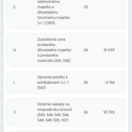
nehmotnému
2.
majetku a
23
dlhodobému
hmotnému majetku
(+/-) (553)
Zostatková cena
predaného
H.
dlhodobého majetku
24
10 059
a predaného
materiálu (541, 542)
Opravné položky k
I.
pohľadávkam (+/-)
25
-3 766
(547)
Ostatné náklady na
hospodársku činnosť
J.
26
92 705
(543, 544, 545, 546,
548, 549, 555, 557)