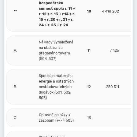
hospodársku
činnosť spolu r. 11 +
**
10
4 418 202
r. 12 + r. 13 + r.14 + r.
15 + r. 20 + r. 21 + r.
24 + r. 25 + r. 26
Náklady vynaložené
na obstaranie
A.
11
7 426
predaného tovaru
(504, 507)
Spotreba materiálu,
energie a ostatných
B.
neskladovateľných
12
250 311
dodávok (501, 502,
503)
Opravné položky k
C
13
zásobám (+/-) (505)