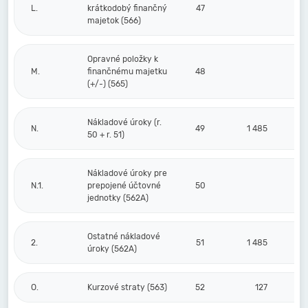
L.
krátkodobý finančný
47
majetok (566)
Opravné položky k
M.
finančnému majetku
48
(+/-) (565)
Nákladové úroky (r.
N.
49
1 485
50 + r. 51)
Nákladové úroky pre
N.1.
prepojené účtovné
50
jednotky (562A)
Ostatné nákladové
2.
51
1 485
úroky (562A)
O.
Kurzové straty (563)
52
127