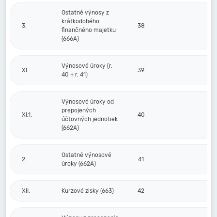
Ostatné výnosy z
krátkodobého
3.
38
finančného majetku
(666A)
Výnosové úroky (r.
XI.
39
40 + r. 41)
Výnosové úroky od
prepojených
XI.1.
40
účtovných jednotiek
(662A)
Ostatné výnosové
2.
41
úroky (662A)
XII.
Kurzové zisky (663)
42