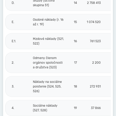
Služby (účtová
D.
14
2 758 413
skupina 51)
Osobné náklady (r. 16
E.
15
1 074 520
až r. 19)
Mzdové náklady (521,
E.1.
16
761 523
522)
Odmeny členom
2.
orgánov spoločnosti
17
2 200
a družstva (523)
Náklady na sociálne
3.
poistenie (524, 525,
18
272 931
526)
Sociálne náklady
4.
19
37 866
(527, 528)