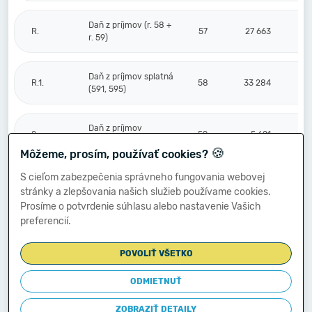
Daň z príjmov (r. 58 +
R.
57
27 663
r. 59)
Daň z príjmov splatná
R.1.
58
33 284
(591, 595)
Daň z príjmov
2.
59
-5 621
odložená (+/-) (592)
🍪
Môžeme, prosím, používať cookies?
S cieľom zabezpečenia správneho fungovania webovej
Prevod podielov na
stránky a zlepšovania našich služieb používame cookies.
výsledku
S.
hospodárenia
60
Prosíme o potvrdenie súhlasu alebo nastavenie Vašich
spoločníkom (+/-
preferencií.
596)
POVOLIŤ VŠETKO
Výsledok
hospodárenia za
ODMIETNUŤ
****
účtovné obdobie po
61
102 447
zdanení (+/-) (r. 56
ZOBRAZIŤ DETAILY