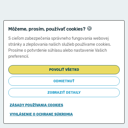
🍪
Môžeme, prosím, používať cookies?
S cieľom zabezpečenia správneho fungovania webovej
stránky a zlepšovania našich služieb používame cookies.
Prosíme o potvrdenie súhlasu alebo nastavenie Vašich
preferencií.
POVOLIŤ VŠETKO
ODMIETNUŤ
ZOBRAZIŤ DETAILY
ZÁSADY POUŽÍVANIA COOKIES
Copyright © 2011-2026
VYHLÁSENIE O OCHRANE SÚKROMIA
Ministerstvo financií Slovenskej republiky